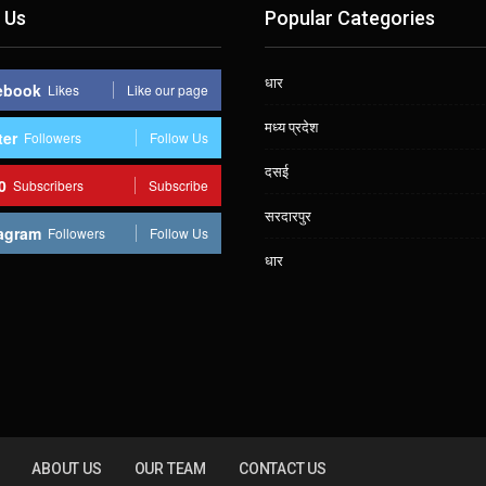
 Us
Popular Categories
धार
ebook
Likes
Like our page
मध्य प्रदेश
ter
Followers
Follow Us
दसई
0
Subscribers
Subscribe
सरदारपुर
agram
Followers
Follow Us
धार
ABOUT US
OUR TEAM
CONTACT US