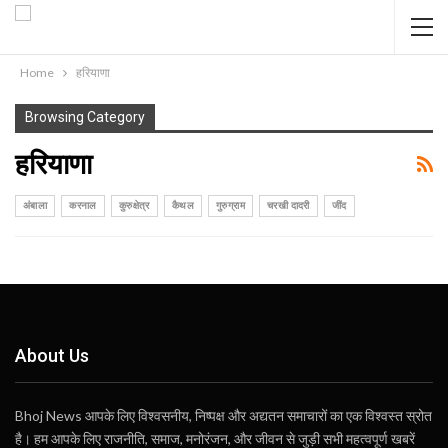
Home
हरियाणा
Browsing Category
हरियाणा
अंबाला
करनाल
कुरुक्षेत्र
कैथल
गुरुग्राम
चरखी दादरी
जींद
About Us
Bhoj News आपके लिए विश्वसनीय, निष्पक्ष और अद्यतन समाचारों का एक विश्वस्त स्रोत
है। हम आपके लिए राजनीति, समाज, मनोरंजन, और जीवन से जुड़ी सभी महत्वपूर्ण खबरें