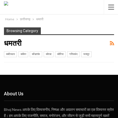
Home
छत्तीसगढ़
धमतरी
Browsing Category
धमतरी
कबीरधाम
कांकेर
कोंडागांव
कोरबा
कोरिया
गरियाबंद
जशपुर
About Us
Bhoj News आपके लिए विश्वसनीय, निष्पक्ष और अद्यतन समाचारों का एक विश्वस्त स्रोत
है। हम आपके लिए राजनीति, समाज, मनोरंजन, और जीवन से जुड़ी सभी महत्वपूर्ण खबरें