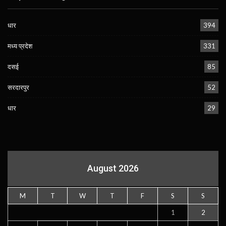
धार
394
मध्य प्रदेश
331
दसई
85
सरदारपुर
52
धार
29
August 2026
M
T
W
T
F
S
S
1
2