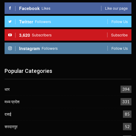
Facebook
Likes
Like our page
Twitter
Followers
Follow Us
3,620
Subscribers
Subscribe
Instagram
Followers
Follow Us
Popular Categories
धार
394
मध्य प्रदेश
331
दसई
85
सरदारपुर
52