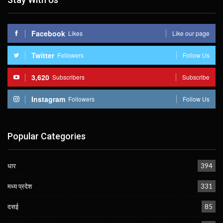
Facebook
Likes
Like our page
Twitter
Followers
Follow Us
3,620
Subscribers
Subscribe
Instagram
Followers
Follow Us
Popular Categories
धार
394
मध्य प्रदेश
331
दसई
85