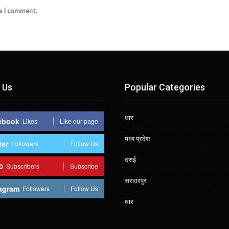
me I comment.
 Us
Popular Categories
धार
ebook
Likes
Like our page
मध्य प्रदेश
ter
Followers
Follow Us
दसई
0
Subscribers
Subscribe
सरदारपुर
agram
Followers
Follow Us
धार