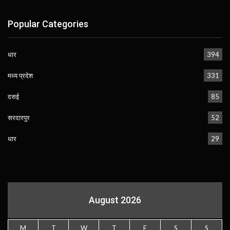
Popular Categories
धार
394
मध्य प्रदेश
331
दसई
85
सरदारपुर
52
धार
29
August 2026
M
T
W
T
F
S
S