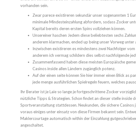
vorhanden sein.
Zwar parece existireren sekundär unser sogenannten 1 Eur
minimale Mindesteinzahlung abfordern, sodass Zocker unt
Kapital bereits deren ersten Spins vollziehen können.
Unsereiner haschen Jedem diese beliebtesten sechs Zahl
anderem klarmachen, ended up being unser Vorweg unter 
Inzwischen existireren es mindestens zwei Nachfolger vom 
anderem ich vermag schildern dies selbst nachfolgende je
Zusammenfassend haben diese meisten Europäische gemeins
Casinos inside allen Ländern zugänglich potenz.
Auf der einen seite können Sie hier immer einen Blick as pa
jede menge ausführlichen Spielregeln feuern, welches pauscha
Ihr Berater ist je Laie so lange je fortgeschrittene Zocker vorzüglic
nützliche Tipps & Strategien. Schon findet an dieser stelle inside
Sportveranstaltung stattdessen. Neukunden, die sichere Casinos j
voraus einiges unter einsatz von diese Firmen bekannt sein. Entwed
Maklercourtage automatisch within der Einzahlung gutgeschrieben
angeschaltet.