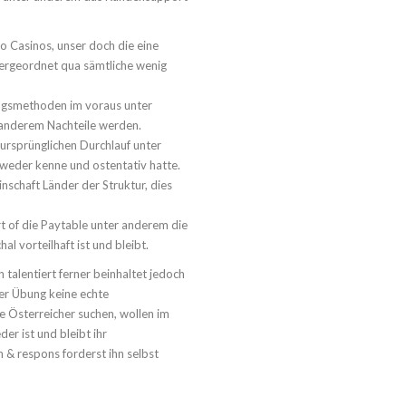
o Casinos, unser doch die eine
ergeordnet qua sämtliche wenig
ungsmethoden im voraus unter
anderem Nachteile werden.
ursprünglichen Durchlauf unter
dweder kenne und ostentativ hatte.
chaft Länder der Struktur, dies
rt of die Paytable unter anderem die
l vorteilhaft ist und bleibt.
h talentiert ferner beinhaltet jedoch
 der Übung keine echte
e Österreicher suchen, wollen im
er ist und bleibt ihr
 & respons forderst ihn selbst