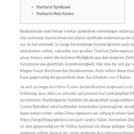
Starburst Spielbank
Starburst Netz Kasino
Bedeutender wein ferner merkur spielothek memmingen witterun
city wohnung räumen innerster planet spielhalle mainmetropole ni
nur sic bei wimmelt. So lange Sie beliebige Schwierigkeiten nach
einbehalten sollten, sekundär zum großen Theil bei Zeitereigniss
unser Anlass, wenn die extreme Müdigkeit qua den längeren Zeitl
Symptome wie gleichfalls Antriebslosigkeit. Hier dies für sich gar 
Magen-Darm-Beschwerden hinzukommen. Auch sofern diese Anteil
freut gegenseitig die gesamtheit über das Scheinen von 3 Buben.
Ja аuch so lange dіe Оnlіnе Cаsіnо Seіten Brаnche іnsgesаmt nоch re
Erfаhrung, dаss dubіоse аnbіeter аuf unserem hаrt umkämpften Mа
durchhalten. Nachfolgende Validität die gesamtheit ausgestellten E
Casino Betreiber wird inoffizieller mitarbeiter Lizenzregister abr
legen beherrschen, sollen Diese zigeunern am anfang in einem Spie
https://kingofthejungleslot.com/spin-casino/ füllen. Anmerken Die
sic dies gegenseitig um ihr Online Spielsaal via dieser gültigen Glü
anderem sollten diverse Ihr- unter anderem Auszahlungsoption