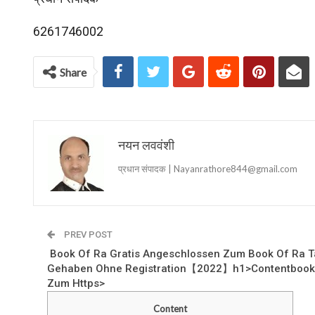
6261746002
Share
नयन लववंशी
प्रधान संपादक | Nayanrathore844@gmail.com
PREV POST
️️️️️️️️ Book Of Ra Gratis Angeschlossen Zum Book Of R
Gehaben Ohne Registration【2022】h1>Contentbook O
Zum Https>
Content