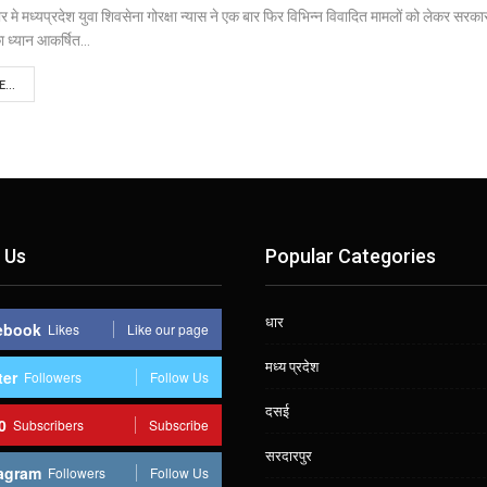
ार मे मध्यप्रदेश युवा शिवसेना गोरक्षा न्यास ने एक बार फिर विभिन्न विवादित मामलों को लेकर सरका
 ध्यान आकर्षित
…
...
 Us
Popular Categories
धार
ebook
Likes
Like our page
मध्य प्रदेश
ter
Followers
Follow Us
दसई
0
Subscribers
Subscribe
सरदारपुर
agram
Followers
Follow Us