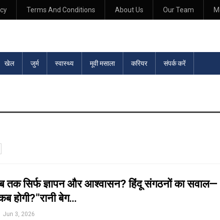
icy
Terms And Conditions
About Us
Our Team
M
खेल
जुर्म
स्वास्थ्य
मूवी मसाला
करियर
संपर्क करें
तक सिर्फ ज्ञापन और आश्वासन? हिंदू संगठनों का सवाल—
 कब होगी?”रानी बेग…
Jun 3, 2026