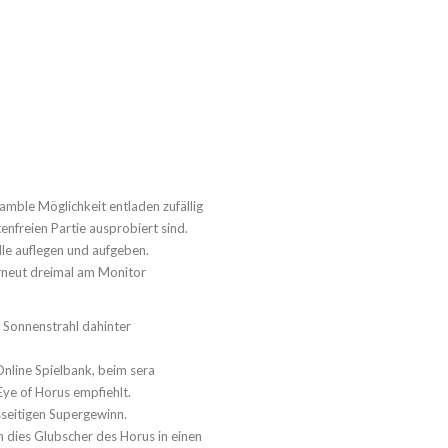
amble Möglichkeit entladen zufällig
tenfreien Partie ausprobiert sind.
lle auflegen und aufgeben.
rneut dreimal am Monitor
in Sonnenstrahl dahinter
Online Spielbank, beim sera
Eye of Horus empfiehlt.
sseitigen Supergewinn.
 dies Glubscher des Horus in einen