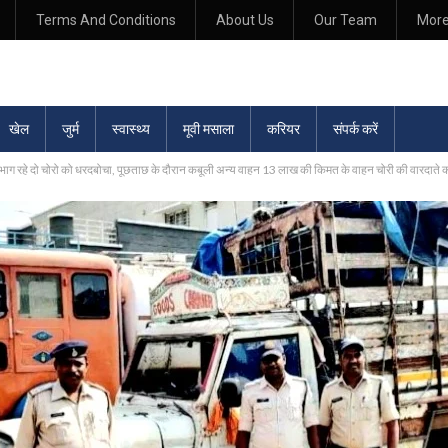
Terms And Conditions
About Us
Our Team
Mor
खेल
जुर्म
स्वास्थ्य
मूवी मसाला
करियर
संपर्क करें
 भाग रहे दो चोरो को धरदबोचा, पूछताछ के दौरान कबूली अन्य वाहन 13 लाख की किमत के वाहन चोरी की वारदाते 