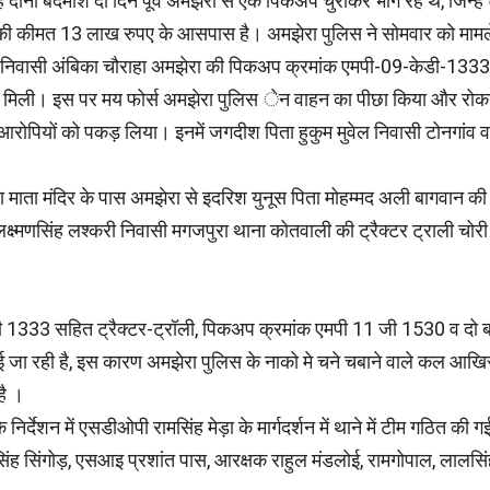
यह दोनों बदमाश दो दिन पूर्व अमझेरा से एक पिकअप चुराकर भाग रहे थे, जिन्ह
ों की कीमत 13 लाख रुपए के आसपास है। अमझेरा पुलिस ने सोमवार को माम
खां निवासी अंबिका चौराहा अमझेरा की पिकअप क्रमांक एमपी-09-केडी-1333
 मिली। इस पर मय फोर्स अमझेरा पुलिस ेन वाहन का पीछा किया और रोकन
 आरोपियों को पकड़ लिया। इनमें जगदीश पिता हुकुम मुवेल निवासी टोनगांव 
ा माता मंदिर के पास अमझेरा से इदरिश युनूस पिता मोहम्मद अली बागवान
ता लक्ष्मणसिंह लश्करी निवासी मगजपुरा थाना कोतवाली की ट्रैक्टर ट्राली 
ेडी 1333 सहित ट्रैक्टर-ट्रॉली, पिकअप क्रमांक एमपी 11 जी 1530 व दो
ाई जा रही है, इस कारण अमझेरा पुलिस के नाको मे चने चबाने वाले कल आख
है ।
 निर्देशन में एसडीओपी रामसिंह मेड़ा के मार्गदर्शन में थाने में टीम गठित 
रसिंह सिंगोड़, एसआइ प्रशांत पास, आरक्षक राहुल मंडलोई, रामगोपाल, लाल