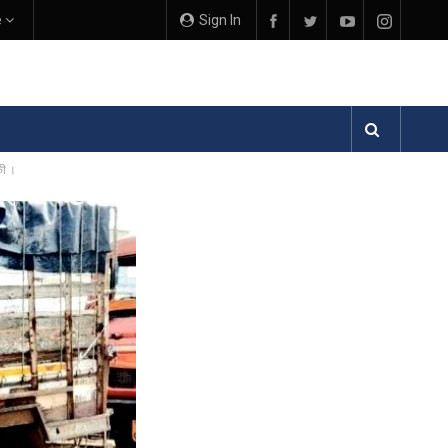
e
Sign In
की ।