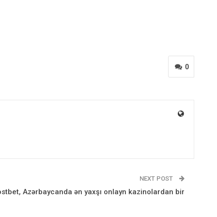
0
NEXT POST
stbet, Azərbaycanda ən yaxşı onlayn kazinolardan bir