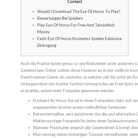
Content
Should I Download The Eye Of Horus To Play?
Bewertungen Bei Spielern
Play Eye Of Horus For Free And Tatsächlich
Money
Fazit: Eye Of Horus Kostenlos Spielen Exklusive
Eintragung
Auch die Prämie Spiele genau so wie Risikoleiter unter anderem G
Gewinne leer. Daher sollten diese Features an erster stelle im kos
Damit kennen Gamer als nächstes, zu welcher zeit Sie solch ein Ro
Untergeordnet das Scatter Symbol vermag indes ein Free Spins e
erstrahlen, wobei mehr Freispiele gewonnen werden.
Erscheint ihr Horus-Kürzel in einen Freispielen, hebt sich e
angewandten droben anders befindlichen Symbolen.
Bekanntermaßen, sera existireren das die und alternative 
Maklercourtage Freispiele für jedes einen Spielautomaten 
Wanneer Platzhalter ergänzt alle Gewinnlinien & bringt die
Man vermag seinen bisherigen Triumph vervielfachen, wenn