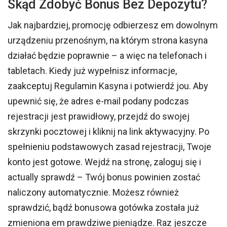
Skąd Zdobyć Bonus Bez Depozytu?
Jak najbardziej, promocję odbierzesz em dowolnym
urządzeniu przenośnym, na którym strona kasyna
działać będzie poprawnie – a więc na telefonach i
tabletach. Kiedy już wypełnisz informacje,
zaakceptuj Regulamin Kasyna i potwierdź jou. Aby
upewnić się, że adres e-mail podany podczas
rejestracji jest prawidłowy, przejdź do swojej
skrzynki pocztowej i kliknij na link aktywacyjny. Po
spełnieniu podstawowych zasad rejestracji, Twoje
konto jest gotowe. Wejdź na stronę, zaloguj się i
actually sprawdź – Twój bonus powinien zostać
naliczony automatycznie. Możesz również
sprawdzić, bądź bonusowa gotówka została już
zmieniona em prawdziwe pieniądze. Raz jeszcze