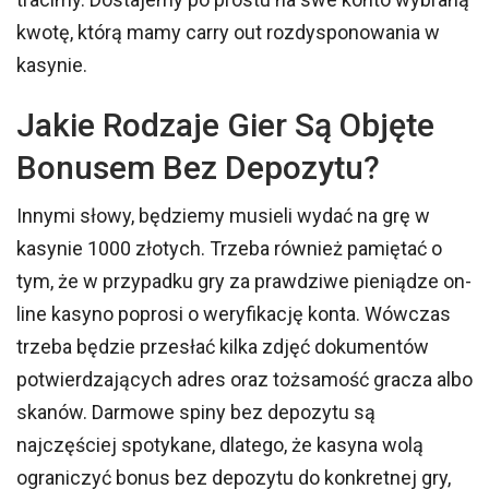
kwotę, którą mamy carry out rozdysponowania w
kasynie.
Jakie Rodzaje Gier Są Objęte
Bonusem Bez Depozytu?
Innymi słowy, będziemy musieli wydać na grę w
kasynie 1000 złotych. Trzeba również pamiętać o
tym, że w przypadku gry za prawdziwe pieniądze on-
line kasyno poprosi o weryfikację konta. Wówczas
trzeba będzie przesłać kilka zdjęć dokumentów
potwierdzających adres oraz tożsamość gracza albo
skanów. Darmowe spiny bez depozytu są
najczęściej spotykane, dlatego, że kasyna wolą
ograniczyć bonus bez depozytu do konkretnej gry,