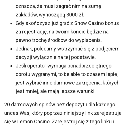
oznacza, że musi zagrać nim na sumę
zakładów, wynoszącą 3000 zł.
Gdy skończysz już grać z Snow Casino bonus
za rejestrację, na twoim koncie będzie na
pewno trochę środków do wypłacenia.
Jednak, polecamy wstrzymać się z podjęciem
decyzji wyłącznie na tej podstawie.
Jeśli operator wymaga ponadprzeciętnego
obrotu wygranymi, to be able to czasem lepiej
jest wybrać inne darmowe zakręcenia, których
jest mniej, ale mają lepsze warunki.
20 darmowych spinów bez depozytu dla każdego
unces Was, który poprzez niniejszy link zarejestruje
się w Lemon Casino. Zarejestruj się z tego linku i