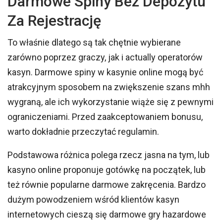
Darmowe Spiny Bez Depozytu
Za Rejestrację
To właśnie dlatego są tak chętnie wybierane
zarówno poprzez graczy, jak i actually operatorów
kasyn. Darmowe spiny w kasynie online mogą być
atrakcyjnym sposobem na zwiększenie szans mhh
wygraną, ale ich wykorzystanie wiąże się z pewnymi
ograniczeniami. Przed zaakceptowaniem bonusu,
warto dokładnie przeczytać regulamin.
Podstawowa różnica polega rzecz jasna na tym, lub
kasyno online proponuje gotówkę na początek, lub
też równie popularne darmowe zakręcenia. Bardzo
dużym powodzeniem wśród klientów kasyn
internetowych cieszą się darmowe gry hazardowe