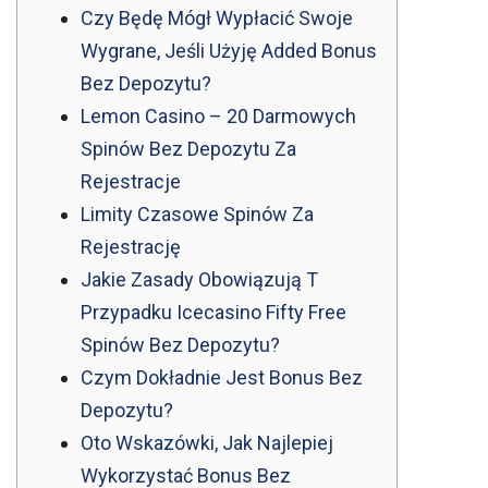
Czy Będę Mógł Wypłacić Swoje
Wygrane, Jeśli Użyję Added Bonus
Bez Depozytu?
Lemon Casino – 20 Darmowych
Spinów Bez Depozytu Za
Rejestracje
Limity Czasowe Spinów Za
Rejestrację
Jakie Zasady Obowiązują T
Przypadku Icecasino Fifty Free
Spinów Bez Depozytu?
Czym Dokładnie Jest Bonus Bez
Depozytu?
Oto Wskazówki, Jak Najlepiej
Wykorzystać Bonus Bez