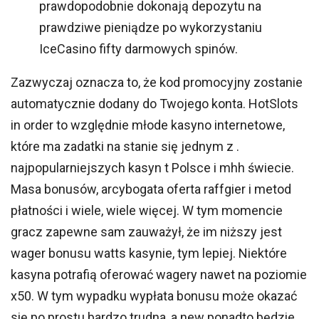
prawdopodobnie dokonają depozytu na
prawdziwe pieniądze po wykorzystaniu
IceCasino fifty darmowych spinów.
Zazwyczaj oznacza to, że kod promocyjny zostanie
automatycznie dodany do Twojego konta. HotSlots
in order to względnie młode kasyno internetowe,
które ma zadatki na stanie się jednym z .
najpopularniejszych kasyn t Polsce i mhh świecie.
Masa bonusów, arcybogata oferta raffgier i metod
płatności i wiele, wiele więcej. W tym momencie
gracz zapewne sam zauważył, że im niższy jest
wager bonusu watts kasynie, tym lepiej. Niektóre
kasyna potrafią oferować wagery nawet na poziomie
x50. W tym wypadku wypłata bonusu może okazać
się po prostu bardzo trudna, a new ponadto będzie