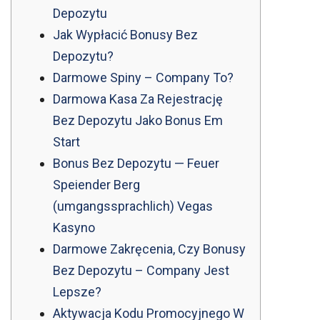
Depozytu
Jak Wypłacić Bonusy Bez
Depozytu?
Darmowe Spiny – Company To?
Darmowa Kasa Za Rejestrację
Bez Depozytu Jako Bonus Em
Start
Bonus Bez Depozytu — Feuer
Speiender Berg
(umgangssprachlich) Vegas
Kasyno
Darmowe Zakręcenia, Czy Bonusy
Bez Depozytu – Company Jest
Lepsze?
Aktywacja Kodu Promocyjnego W