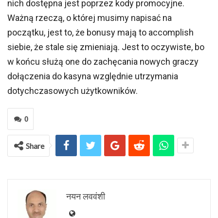
nich dostępna jest poprzez kody promocyjne.
Ważną rzeczą, o której musimy napisać na
początku, jest to, że bonusy mają to accomplish
siebie, że stale się zmieniają. Jest to oczywiste, bo
w końcu służą one do zachęcania nowych graczy
dołączenia do kasyna względnie utrzymania
dotychczasowych użytkowników.
0
Share
नयन लववंशी