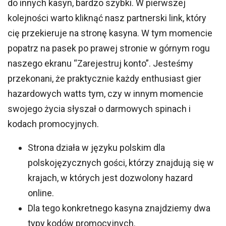
do innych kasyn, bardzo szybki. W pierwszej
kolejności warto kliknąć nasz partnerski link, który
cię przekieruje na stronę kasyna. W tym momencie
popatrz na pasek po prawej stronie w górnym rogu
naszego ekranu “Zarejestruj konto”. Jesteśmy
przekonani, że praktycznie każdy enthusiast gier
hazardowych watts tym, czy w innym momencie
swojego życia słyszał o darmowych spinach i
kodach promocyjnych.
Strona działa w języku polskim dla
polskojęzycznych gości, którzy znajdują się w
krajach, w których jest dozwolony hazard
online.
Dla tego konkretnego kasyna znajdziemy dwa
typy kodów promocyjnych.