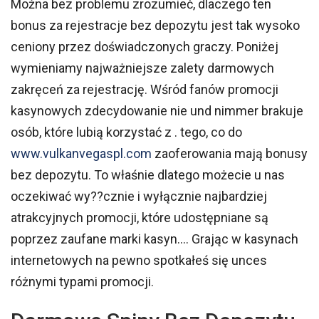
Można bez problemu zrozumieć, dlaczego ten
bonus za rejestracje bez depozytu jest tak wysoko
ceniony przez doświadczonych graczy. Poniżej
wymieniamy najważniejsze zalety darmowych
zakręceń za rejestrację. Wśród fanów promocji
kasynowych zdecydowanie nie und nimmer brakuje
osób, które lubią korzystać z . tego, co do
www.vulkanvegaspl.com
zaoferowania mają bonusy
bez depozytu. To właśnie dlatego możecie u nas
oczekiwać wy??cznie i wyłącznie najbardziej
atrakcyjnych promocji, które udostępniane są
poprzez zaufane marki kasyn…. Grając w kasynach
internetowych na pewno spotkałeś się unces
różnymi typami promocji.