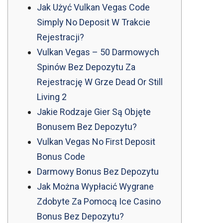
Jak Użyć Vulkan Vegas Code
Simply No Deposit W Trakcie
Rejestracji?
Vulkan Vegas – 50 Darmowych
Spinów Bez Depozytu Za
Rejestrację W Grze Dead Or Still
Living 2
Jakie Rodzaje Gier Są Objęte
Bonusem Bez Depozytu?
Vulkan Vegas No First Deposit
Bonus Code
Darmowy Bonus Bez Depozytu
Jak Można Wypłacić Wygrane
Zdobyte Za Pomocą Ice Casino
Bonus Bez Depozytu?