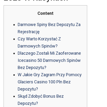
Content
Darmowe Spiny Bez Depozytu Za
Rejestrację
Czy Warto Korzystać Z
Darmowych Spinów?
Dlaczego Zostali Mi Zaoferowane
Icecasino 50 Darmowych Spinów
Bez Depozytu?
W Jakie Gry Zagram Przy Pomocy
Glaciers Casino 100 Pln Bez
Depozytu?
Skąd Zdobyć Bonus Bez
Depozytu?