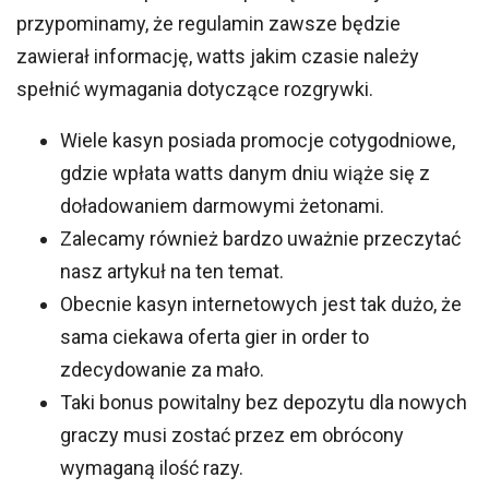
przypominamy, że regulamin zawsze będzie
zawierał informację, watts jakim czasie należy
spełnić wymagania dotyczące rozgrywki.
Wiele kasyn posiada promocje cotygodniowe,
gdzie wpłata watts danym dniu wiąże się z
doładowaniem darmowymi żetonami.
Zalecamy również bardzo uważnie przeczytać
nasz artykuł na ten temat.
Obecnie kasyn internetowych jest tak dużo, że
sama ciekawa oferta gier in order to
zdecydowanie za mało.
Taki bonus powitalny bez depozytu dla nowych
graczy musi zostać przez em obrócony
wymaganą ilość razy.