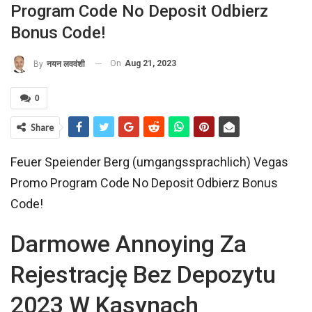
Program Code No Deposit Odbierz
Bonus Code!
On
Aug 21, 2023
By
नयन लववंशी
0
Share
Feuer Speiender Berg (umgangssprachlich) Vegas
Promo Program Code No Deposit Odbierz Bonus
Code!
Darmowe Annoying Za
Rejestrację Bez Depozytu
2023 W Kasynach