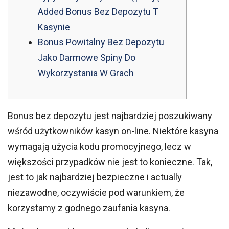
Added Bonus Bez Depozytu T
Kasynie
Bonus Powitalny Bez Depozytu
Jako Darmowe Spiny Do
Wykorzystania W Grach
Bonus bez depozytu jest najbardziej poszukiwany
wśród użytkowników kasyn on-line. Niektóre kasyna
wymagają użycia kodu promocyjnego, lecz w
większości przypadków nie jest to konieczne. Tak,
jest to jak najbardziej bezpieczne i actually
niezawodne, oczywiście pod warunkiem, że
korzystamy z godnego zaufania kasyna.