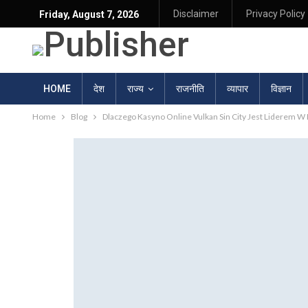
Disclaimer
Privacy Policy
Friday, August 7, 2026
HOME
देश
राज्य
राजनीति
व्यापार
विज्ञान
Home
Blog
Dlaczego Kasyno Online Vulkan Sin City Jest Liderem W