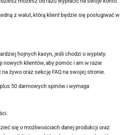
dziesz możesz od razu wypłacić na swoje konto.
dną z walut, którą klient będzie się posługiwać w
dziej hojnych kasyn, jeśli chodzi o wypłaty.
i nowych klientów, aby pomóc i am w razie
t na żywo oraz sekcję FAQ na swojej stronie.
 €plus 50 darmowych spinów i wymaga
ści.
zieć się o możliwościach danej produkcji oraz