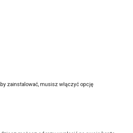
. Aby zainstalować, musisz włączyć opcję