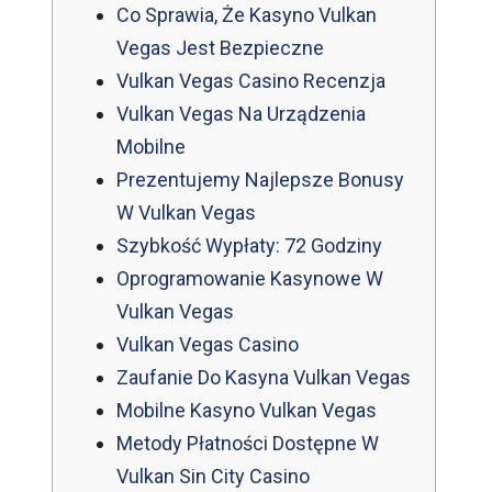
Co Sprawia, Że Kasyno Vulkan
Vegas Jest Bezpieczne
Vulkan Vegas Casino Recenzja
Vulkan Vegas Na Urządzenia
Mobilne
Prezentujemy Najlepsze Bonusy
W Vulkan Vegas
Szybkość Wypłaty: 72 Godziny
Oprogramowanie Kasynowe W
Vulkan Vegas
Vulkan Vegas Casino
Zaufanie Do Kasyna Vulkan Vegas
Mobilne Kasyno Vulkan Vegas
Metody Płatności Dostępne W
Vulkan Sin City Casino