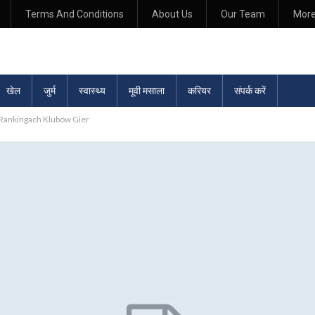
Terms And Conditions
About Us
Our Team
Mor
खेल
जुर्म
स्वास्थ्य
मूवी मसाला
करियर
संपर्क करें
 Rankingach Klubów Gier