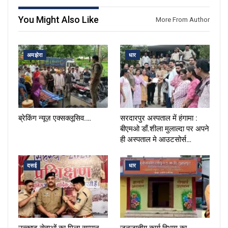
You Might Also Like
More From Author
अमझेरा
धार
ब्रेकिंग न्यूज़ एक्सक्लूसिव.…
सरदारपुर अस्पताल में हंगामा :
बीएमओ डाँ.शीला मुलाल्दा पर अपने
ही अस्पताल मे आउटसोर्स…
दसई
धार
उत्कृष्ट सेवाओं का मिला सम्मान,
जनजातीय कार्य विभाग का