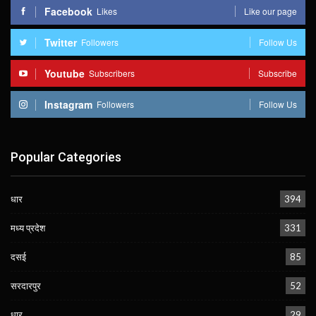
Facebook
Likes
Like our page
Twitter
Followers
Follow Us
Youtube
Subscribers
Subscribe
Instagram
Followers
Follow Us
Popular Categories
धार
394
मध्य प्रदेश
331
दसई
85
सरदारपुर
52
धार
29