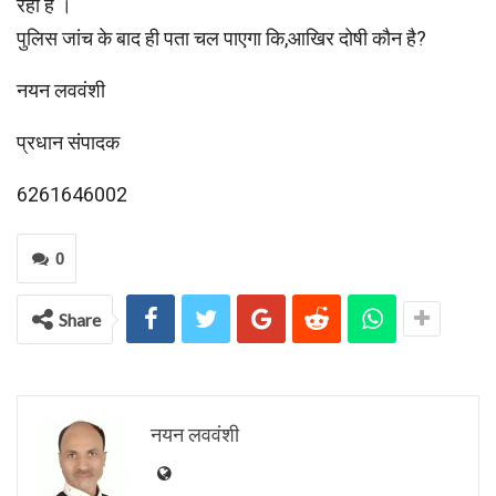
रही है ।
पुलिस जांच के बाद ही पता चल पाएगा कि,आखिर दोषी कौन है?
नयन लववंशी
प्रधान संपादक
6261646002
0
Share
नयन लववंशी