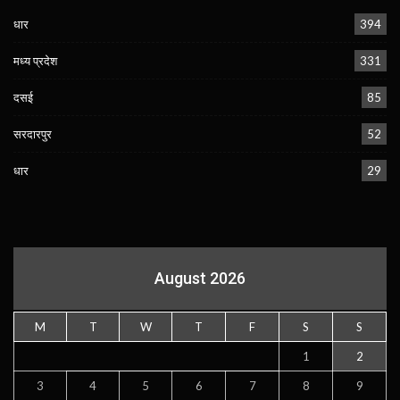
धार
394
मध्य प्रदेश
331
दसई
85
सरदारपुर
52
धार
29
August 2026
M
T
W
T
F
S
S
1
2
3
4
5
6
7
8
9