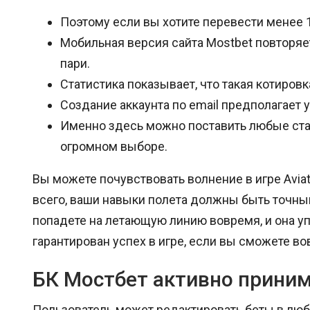
Поэтому если вы хотите перевести менее 1
Мобильная версия сайта Mostbet повторяе
пари.
Статистика показывает, что такая котиров
Создание аккаунта по email предполагает 
Именно здесь можно поставить любые став
огромном выборе.
Вы можете почувствовать волнение в игре Avia
всего, ваши навыки полета должны быть точным
попадете на летающую линию вовремя, и она упа
гарантирован успех в игре, если вы сможете в
БК Мостбет активно приним
Пользователь может редактировать беты в люб