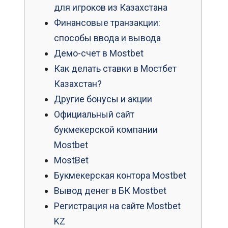
для игроков из Казахстана
Финансовые транзакции:
способы ввода и вывода
Демо-счет в Mostbet
Как делать ставки в Мостбет
Казахстан?
Другие бонусы и акции
Официальный сайт
букмекерской компании
Mostbet
MostBet
Букмекерская контора Mostbet
Вывод денег в БК Mostbet
Регистрация на сайте Mostbet
KZ