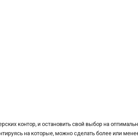
рских контор, и остановить свой выбор на оптималь
нтируясь на которые, можно сделать более или мене