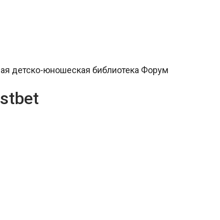
ная детско-юношеская библиотека Форум
stbet