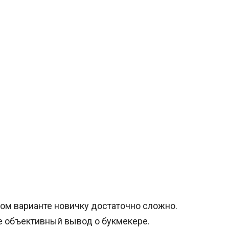
ном варианте новичку достаточно сложно.
е объективный вывод о букмекере.