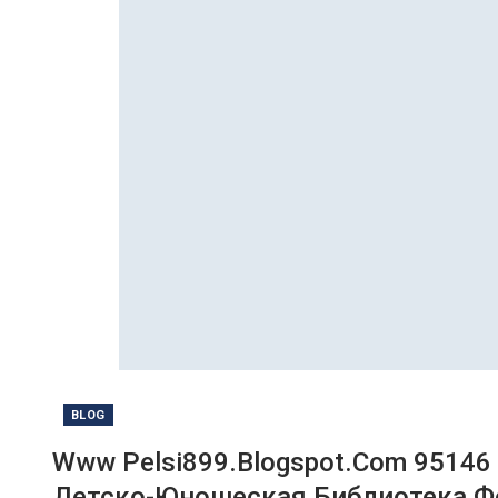
BLOG
Www Pelsi899.blogspot.com 9514
Детско-Юношеская Библиотека Ф