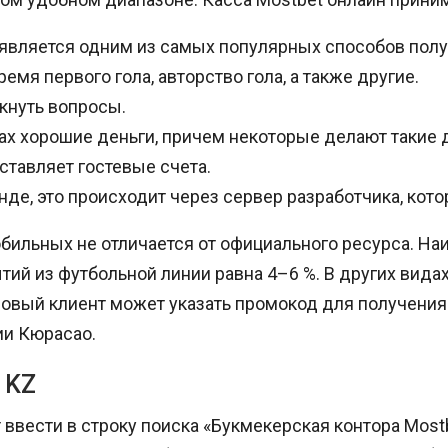
т является одним из самых популярных способов пол
емя первого гола, авторство гола, а также другие.
кнуть вопросы.
ах хорошие деньги, причем некоторые делают такие
ставляет гостевые счета.
аунде, это происходит через сервер разработчика, к
обильных не отличается от официального ресурса. 
ий из футбольной линии равна 4–6 %. В других видах
новый клиент может указать промокод для получения
ии Кюрасао.
 KZ
 ввести в строку поиска «Букмекерская контора Most