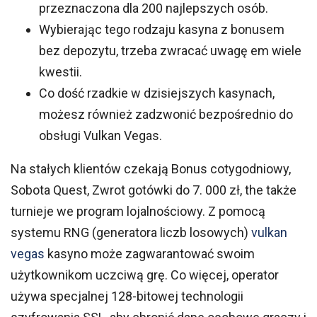
przeznaczona dla 200 najlepszych osób.
Wybierając tego rodzaju kasyna z bonusem
bez depozytu, trzeba zwracać uwagę em wiele
kwestii.
Co dość rzadkie w dzisiejszych kasynach,
możesz również zadzwonić bezpośrednio do
obsługi Vulkan Vegas.
Na stałych klientów czekają Bonus cotygodniowy,
Sobota Quest, Zwrot gotówki do 7. 000 zł, the także
turnieje we program lojalnościowy. Z pomocą
systemu RNG (generatora liczb losowych)
vulkan
vegas
kasyno może zagwarantować swoim
użytkownikom uczciwą grę. Co więcej, operator
używa specjalnej 128-bitowej technologii