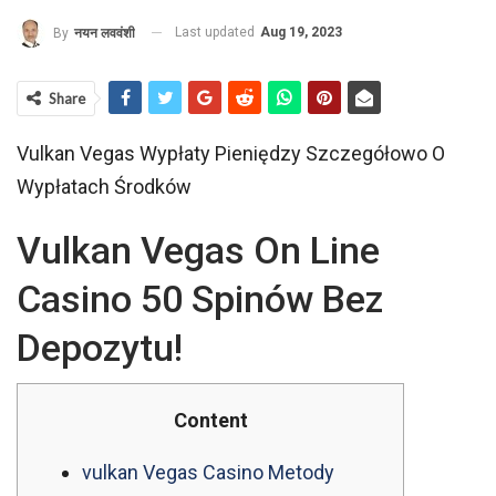
Last updated
Aug 19, 2023
By
नयन लववंशी
Share
Vulkan Vegas Wypłaty Pieniędzy Szczegółowo O
Wypłatach Środków
Vulkan Vegas On Line
Casino 50 Spinów Bez
Depozytu!
Content
​​vulkan Vegas Casino Metody