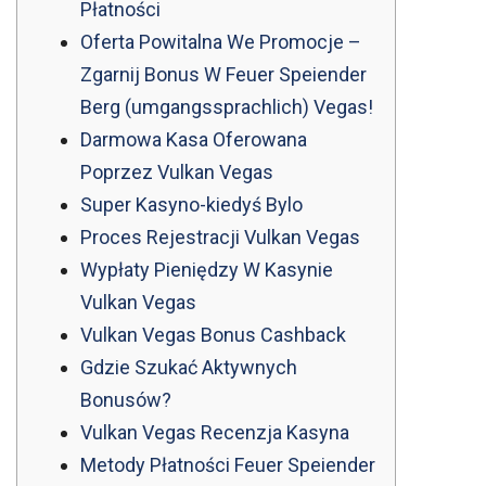
Płatności
Oferta Powitalna We Promocje –
Zgarnij Bonus W Feuer Speiender
Berg (umgangssprachlich) Vegas!
Darmowa Kasa Oferowana
Poprzez Vulkan Vegas
Super Kasyno-kiedyś Bylo
Proces Rejestracji Vulkan Vegas
Wypłaty Pieniędzy W Kasynie
Vulkan Vegas
Vulkan Vegas Bonus Cashback
Gdzie Szukać Aktywnych
Bonusów?
Vulkan Vegas Recenzja Kasyna
Metody Płatności Feuer Speiender