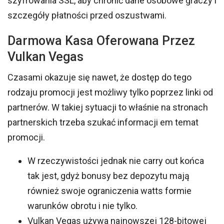
szyfrowania SSL, aby chronić dane osobowe graczy i
szczegóły płatności przed oszustwami.
Darmowa Kasa Oferowana Przez
Vulkan Vegas
Czasami okazuje się nawet, że dostęp do tego
rodzaju promocji jest możliwy tylko poprzez linki od
partnerów. W takiej sytuacji to właśnie na stronach
partnerskich trzeba szukać informacji em temat
promocji.
W rzeczywistości jednak nie carry out końca
tak jest, gdyż bonusy bez depozytu mają
również swoje ograniczenia watts formie
warunków obrotu i nie tylko.
Vulkan Vegas używa najnowszej 128-bitowej