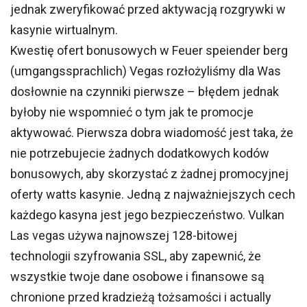
jednak zweryfikować przed aktywacją rozgrywki w
kasynie wirtualnym.
Kwestię ofert bonusowych w Feuer speiender berg
(umgangssprachlich) Vegas rozłożyliśmy dla Was
dosłownie na czynniki pierwsze – błędem jednak
byłoby nie wspomnieć o tym jak te promocje
aktywować. Pierwsza dobra wiadomość jest taka, że
nie potrzebujecie żadnych dodatkowych kodów
bonusowych, aby skorzystać z żadnej promocyjnej
oferty watts kasynie. Jedną z najważniejszych cech
każdego kasyna jest jego bezpieczeństwo. Vulkan
Las vegas używa najnowszej 128-bitowej
technologii szyfrowania SSL, aby zapewnić, że
wszystkie twoje dane osobowe i finansowe są
chronione przed kradzieżą tożsamości i actually