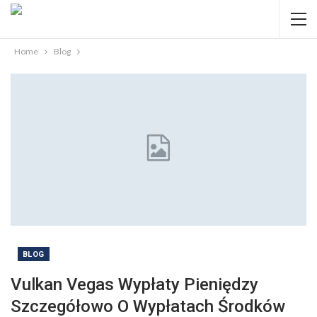
Home
Blog
BLOG
Vulkan Vegas Wypłaty Pieniędzy
Szczegółowo O Wypłatach Środków