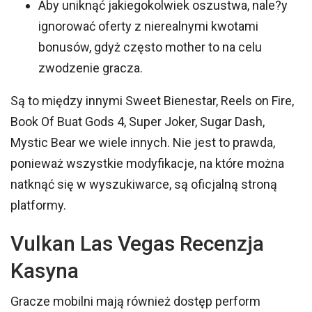
Aby uniknąć jakiegokolwiek oszustwa, nale?y
ignorować oferty z nierealnymi kwotami
bonusów, gdyż często mother to na celu
zwodzenie gracza.
Są to między innymi Sweet Bienestar, Reels on Fire,
Book Of Buat Gods 4, Super Joker, Sugar Dash,
Mystic Bear we wiele innych. Nie jest to prawda,
ponieważ wszystkie modyfikacje, na które można
natknąć się w wyszukiwarce, są oficjalną stroną
platformy.
Vulkan Las Vegas Recenzja
Kasyna
Gracze mobilni mają również dostęp perform