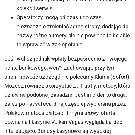
kolekcji serwisu.
Operatorzy mogą od czasu do czasu
nieznacznie zmieniać adres strony, dodając do
nazwy różne numery, ale nie powinno to be able
to wprawiać w zakłopotanie.
Jeśli wolisz jednak wpłaty bezpośrednio z Twojego
konta bankowego, wci?? zachowując przy tym
anonimowość szczególnie polecamy Klarna (Sofort).
Możesz również skorzystać z . Trustly, metody, która
działa na podobnej zasadzie. Jest in order to druga,
zaraz po Paysafecard najczęściej wybierana przez
Polaków metoda płatości. Innymi słowy, oferta
powitalna t kasynie Vulkan Vegas wygląda bardzo
interesująco. Bonusy kasynowe są wysokiej