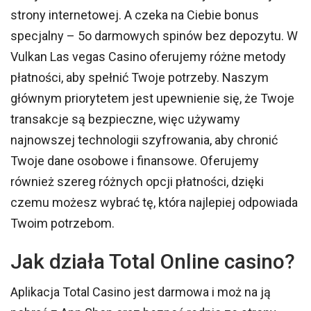
strony internetowej. A czeka na Ciebie bonus
specjalny – 5o darmowych spinów bez depozytu. W
Vulkan Las vegas Casino oferujemy różne metody
płatności, aby spełnić Twoje potrzeby. Naszym
głównym priorytetem jest upewnienie się, że Twoje
transakcje są bezpieczne, więc używamy
najnowszej technologii szyfrowania, aby chronić
Twoje dane osobowe i finansowe. Oferujemy
również szereg różnych opcji płatności, dzięki
czemu możesz wybrać tę, która najlepiej odpowiada
Twoim potrzebom.
Jak działa Total Online casino?
Aplikacja Total Casino jest darmowa i moż na ją