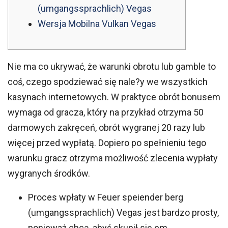
(umgangssprachlich) Vegas
Wersja Mobilna Vulkan Vegas
Nie ma co ukrywać, że warunki obrotu lub gamble to
coś, czego spodziewać się nale?y we wszystkich
kasynach internetowych. W praktyce obrót bonusem
wymaga od gracza, który na przykład otrzyma 50
darmowych zakręceń, obrót wygranej 20 razy lub
więcej przed wypłatą. Dopiero po spełnieniu tego
warunku gracz otrzyma możliwość zlecenia wypłaty
wygranych środków.
Proces wpłaty w Feuer speiender berg
(umgangssprachlich) Vegas jest bardzo prosty,
ponieważ chcą, abyś skupił się em