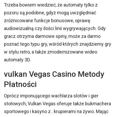
Trzeba bowiem wiedzieć, że automaty tylko z
pozoru są podobne, gdyż mogą uwzględniać
zróżnicowane funkcje bonusowe, oprawę
audiowizualną czy ilości linii wygrywających. Gdy
gracz otrzyma darmowe spiny, może za darmo
poznać tego typu gry, wśród których znajdziemy gry
w stylu retro, a także zmodernizowane wideo
automaty 3D.
​​vulkan Vegas Casino Metody
Płatności
Oprócz imponującego wachlarza slotów i gier
stołowych, Vulkan Vegas oferuje także bukmachera
sportowego i kasyno z . krupierami na żywo. Mając