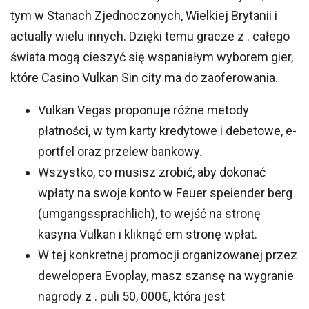
tym w Stanach Zjednoczonych, Wielkiej Brytanii i
actually wielu innych. Dzięki temu gracze z . całego
świata mogą cieszyć się wspaniałym wyborem gier,
które Casino Vulkan Sin city ma do zaoferowania.
Vulkan Vegas proponuje różne metody
płatności, w tym karty kredytowe i debetowe, e-
portfel oraz przelew bankowy.
Wszystko, co musisz zrobić, aby dokonać
wpłaty na swoje konto w Feuer speiender berg
(umgangssprachlich), to wejść na stronę
kasyna Vulkan i kliknąć em stronę wpłat.
W tej konkretnej promocji organizowanej przez
dewelopera Evoplay, masz szansę na wygranie
nagrody z . puli 50, 000€, która jest