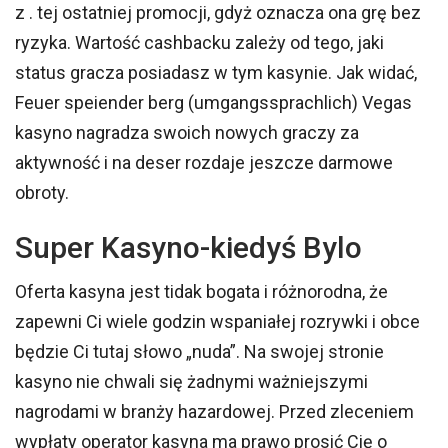
z . tej ostatniej promocji, gdyż oznacza ona grę bez
ryzyka. Wartość cashbacku zależy od tego, jaki
status gracza posiadasz w tym kasynie. Jak widać,
Feuer speiender berg (umgangssprachlich) Vegas
kasyno nagradza swoich nowych graczy za
aktywność i na deser rozdaje jeszcze darmowe
obroty.
Super Kasyno-kiedyś Bylo
Oferta kasyna jest tidak bogata i różnorodna, że
zapewni Ci wiele godzin wspaniałej rozrywki i obce
będzie Ci tutaj słowo „nuda”. Na swojej stronie
kasyno nie chwali się żadnymi ważniejszymi
nagrodami w branży hazardowej. Przed zleceniem
wypłaty operator kasyna ma prawo prosić Cię o