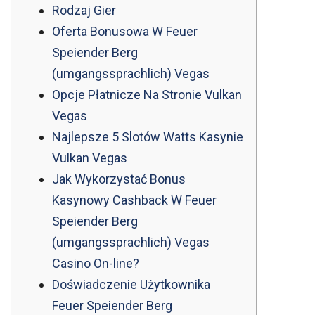
Rodzaj Gier
Oferta Bonusowa W Feuer
Speiender Berg
(umgangssprachlich) Vegas
Opcje Płatnicze Na Stronie Vulkan
Vegas
Najlepsze 5 Slotów Watts Kasynie
Vulkan Vegas
Jak Wykorzystać Bonus
Kasynowy Cashback W Feuer
Speiender Berg
(umgangssprachlich) Vegas
Casino On-line?
Doświadczenie Użytkownika
Feuer Speiender Berg