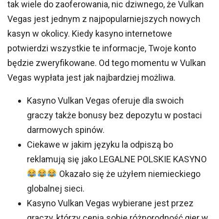
tak wiele do zaoferowania, nic dziwnego, że Vulkan
Vegas jest jednym z najpopularniejszych nowych
kasyn w okolicy. Kiedy kasyno internetowe
potwierdzi wszystkie te informacje, Twoje konto
będzie zweryfikowane. Od tego momentu w Vulkan
Vegas wypłata jest jak najbardziej możliwa.
Kasyno Vulkan Vegas oferuje dla swoich
graczy także bonusy bez depozytu w postaci
darmowych spinów.
Ciekawe w jakim języku la odpiszą bo
reklamują się jako LEGALNE POLSKIE KASYNO
Okazało się że użyłem niemieckiego
globalnej sieci.
Kasyno Vulkan Vegas wybierane jest przez
graczy, którzy cenią sobie różnorodność gier w