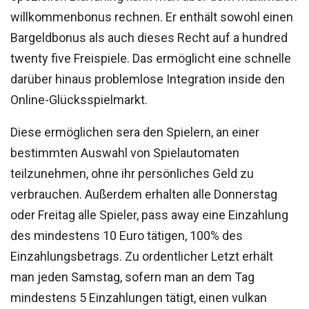
willkommenbonus rechnen. Er enthält sowohl einen
Bargeldbonus als auch dieses Recht auf a hundred
twenty five Freispiele. Das ermöglicht eine schnelle
darüber hinaus problemlose Integration inside den
Online-Glücksspielmarkt.
Diese ermöglichen sera den Spielern, an einer
bestimmten Auswahl von Spielautomaten
teilzunehmen, ohne ihr persönliches Geld zu
verbrauchen. Außerdem erhalten alle Donnerstag
oder Freitag alle Spieler, pass away eine Einzahlung
des mindestens 10 Euro tätigen, 100% des
Einzahlungsbetrags. Zu ordentlicher Letzt erhält
man jeden Samstag, sofern man an dem Tag
mindestens 5 Einzahlungen tätigt, einen vulkan