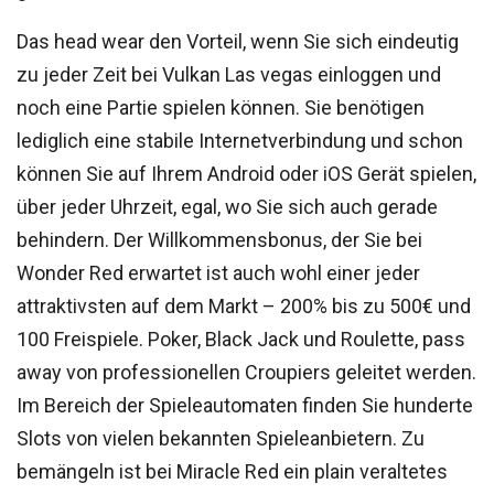
Das head wear den Vorteil, wenn Sie sich eindeutig
zu jeder Zeit bei Vulkan Las vegas einloggen und
noch eine Partie spielen können. Sie benötigen
lediglich eine stabile Internetverbindung und schon
können Sie auf Ihrem Android oder iOS Gerät spielen,
über jeder Uhrzeit, egal, wo Sie sich auch gerade
behindern. Der Willkommensbonus, der Sie bei
Wonder Red erwartet ist auch wohl einer jeder
attraktivsten auf dem Markt – 200% bis zu 500€ und
100 Freispiele. Poker, Black Jack und Roulette, pass
away von professionellen Croupiers geleitet werden.
Im Bereich der Spieleautomaten finden Sie hunderte
Slots von vielen bekannten Spieleanbietern. Zu
bemängeln ist bei Miracle Red ein plain veraltetes