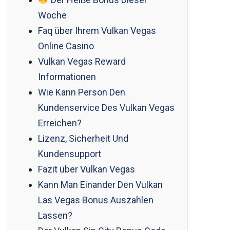
Woche
Faq über Ihrem Vulkan Vegas
Online Casino
Vulkan Vegas Reward
Informationen
Wie Kann Person Den
Kundenservice Des Vulkan Vegas
Erreichen?
Lizenz, Sicherheit Und
Kundensupport
Fazit über Vulkan Vegas
Kann Man Einander Den Vulkan
Las Vegas Bonus Auszahlen
Lassen?