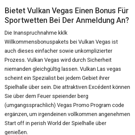
Bietet Vulkan Vegas Einen Bonus Für
Sportwetten Bei Der Anmeldung An?
Die Inanspruchnahme kklk
Willkommensbonuspakets bei Vulkan Vegas ist
auch dieses einfacher sowie unkomplizierter
Prozess. Vulkan Vegas wird durch Sicherheit
niemanden gleichgültig lassen. Vulkan Las vegas
scheint ein Spezialist bei jedem Gebiet ihrer
Spielhalle über sein. Die attraktiven Excédent können
Sie über dem Feuer speiender berg
(umgangssprachlich) Vegas Promo Program code
ergänzen, um irgendeinen vollkommen angenehmen
Start off in perish World der Spielhalle über
genießen.