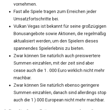
vornehmen.
Fast alle Spiele tragen zum Erreichen jeder
Umsatzfortschritte bei.
Vulkan Vegas ist bekannt für seine großzügigen
Bonusangebote sowie Aktionen, die regelmäßig
aktualisiert werden, um den Spielern dieses
spannendes Spielerlebnis zu bieten.
Zwar können Sie natürlich auch preiswertere
Summen einzahlen, mit der zeit sind aber
cease auch die 1 . 000 Euro wirklich nicht mehr
machbar.
Zwar können Sie natürlich ebenso geringere
Summen einzahlen, danach sind allerdings stop
auch die 1 ) 000 European nicht mehr machbar.