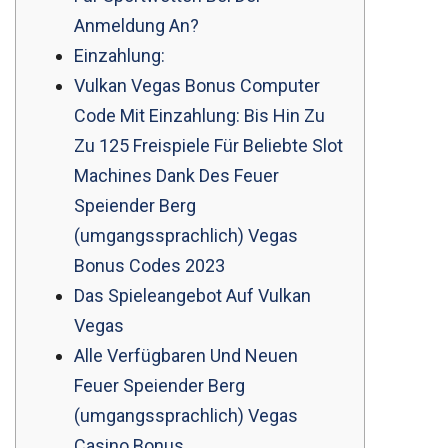
Anmeldung An?
Einzahlung:
Vulkan Vegas Bonus Computer
Code Mit Einzahlung: Bis Hin Zu
Zu 125 Freispiele Für Beliebte Slot
Machines Dank Des Feuer
Speiender Berg
(umgangssprachlich) Vegas
Bonus Codes 2023
Das Spieleangebot Auf Vulkan
Vegas
Alle Verfügbaren Und Neuen
Feuer Speiender Berg
(umgangssprachlich) Vegas
Casino Bonus