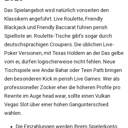
Das Spielangebot wird natürlich vonseiten den
Klassikern angeführt. Live Roulette, Friendly
Blackjack und Friendly Baccarat führen perish
Spielliste an. Roulette-Tische gibt’s sogar durch
deutschsprachigen Croupiers. Die üblichen Live-
Poker Versionen, mit Texas Holdem an der Das gelbe
vom ei, dürfen logischerweise nicht fehlen. Neue
Tischspiele wie Andar Bahar oder Teen Patti bringen
den besonderen Kick in perish Live Games. Wer als
professioneller Zocker eher die höheren Profite pro
Rewrite im Auge head wear, sollte einen Vulkan
Vegas Slot über einer hohen Gangunterschied
wählen.
Die Einzahlungen werden Ihrem Spielerkonto