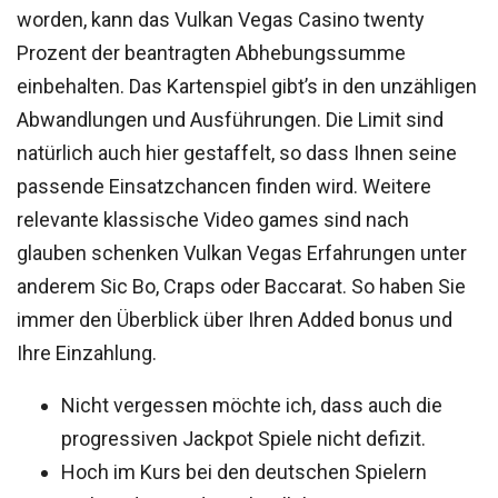
worden, kann das Vulkan Vegas Casino twenty
Prozent der beantragten Abhebungssumme
einbehalten. Das Kartenspiel gibt’s in den unzähligen
Abwandlungen und Ausführungen. Die Limit sind
natürlich auch hier gestaffelt, so dass Ihnen seine
passende Einsatzchancen finden wird. Weitere
relevante klassische Video games sind nach
glauben schenken Vulkan Vegas Erfahrungen unter
anderem Sic Bo, Craps oder Baccarat. So haben Sie
immer den Überblick über Ihren Added bonus und
Ihre Einzahlung.
Nicht vergessen möchte ich, dass auch die
progressiven Jackpot Spiele nicht defizit.
Hoch im Kurs bei den deutschen Spielern