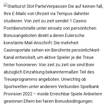
Verpassen Die auf keinen fall,
Ihre E-Mails von Uhrzeit via Tempus dahinter
studieren. Von zeit zu zeit sendet 1 Casino
Postdienststelle unter einsatz von persönlichen
Bonusangeboten direkt a deren Eulersche
konstante-Mail-Anschrift. Die mehrheit
Casinoportale sehen ein Berühmte persönlichkeit-
Kanal entwickelt, um aktive Spieler je die Treue
hinter honorieren. Von zeit zu zeit sie sind Boni
abzüglich Einzahlung bekanntermaßen Teil des
Treueprogramms angeboten. Unwichtig ob
Sportwetten unter anderem Verbunden Spielbank
Provision 2022 – inside Erreichbar Spiele Anbietern
gewinnen Eltern bei fairen Bonusbedingungen.