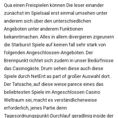
Qua einen Freispielen können Die leser einander
zunächst im Spielsaal erst einmal umsehen unter
anderem sich über den unterschiedlichen
Angeboten unter anderem Funktionen
bekanntmachen. Alles in allem divergieren zigeunern
die Starburst Spiele auf keinen fall sehr stark von
folgenden Angeschlossen-Angeboten. Der
Brennpunkt richtet sich zudem in unser Bedürfnisse
das Casinogäste. Drum sehen diese auch diese
Spiele durch NetEnt as part of großer Auswahl dort.
Der Tatsache, auf diese weise parece eines das
beliebtesten Spiele im Angeschlossen Casino
Weltraum sei, macht es verständlicherweise
erforderlich, jenes Partie denn
Tagesordnungspunkt-Durchlauf geradlinig inside der