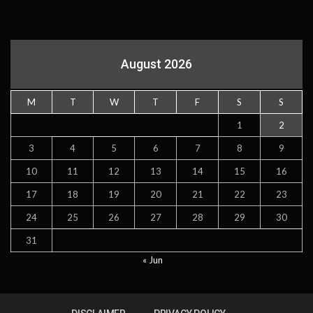
August 2026
M
T
W
T
F
S
S
1
2
3
4
5
6
7
8
9
10
11
12
13
14
15
16
17
18
19
20
21
22
23
24
25
26
27
28
29
30
31
« Jun