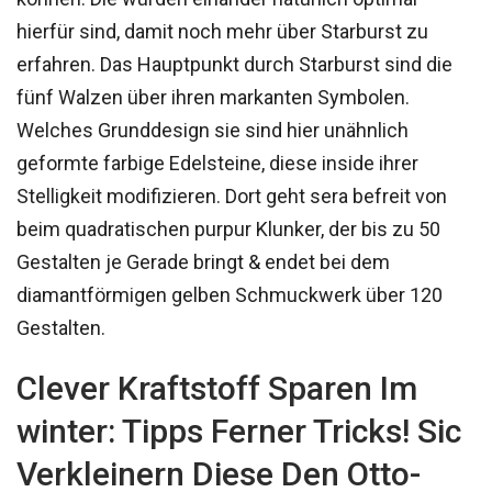
hierfür sind, damit noch mehr über Starburst zu
erfahren. Das Hauptpunkt durch Starburst sind die
fünf Walzen über ihren markanten Symbolen.
Welches Grunddesign sie sind hier unähnlich
geformte farbige Edelsteine, diese inside ihrer
Stelligkeit modifizieren. Dort geht sera befreit von
beim quadratischen purpur Klunker, der bis zu 50
Gestalten je Gerade bringt & endet bei dem
diamantförmigen gelben Schmuckwerk über 120
Gestalten.
Clever Kraftstoff Sparen Im
winter: Tipps Ferner Tricks! Sic
Verkleinern Diese Den Otto-