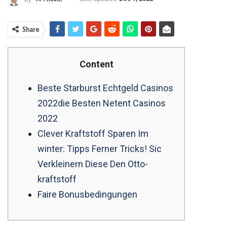
Share
Content
Beste Starburst Echtgeld Casinos
2022die Besten Netent Casinos
2022
Clever Kraftstoff Sparen Im
winter: Tipps Ferner Tricks! Sic
Verkleinern Diese Den Otto-
kraftstoff
Faire Bonusbedingungen