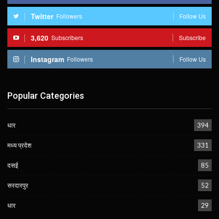
Twitter
Followers
Follow Us
3,620
Subscribers
Subscribe
Instagram
Followers
Follow Us
Popular Categories
धार
394
मध्य प्रदेश
331
दसई
85
सरदारपुर
52
धार
29