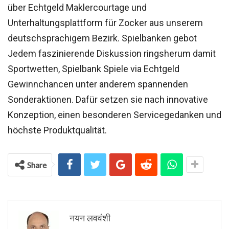
über Echtgeld Maklercourtage und
Unterhaltungsplattform für Zocker aus unserem
deutschsprachigem Bezirk. Spielbanken gebot
Jedem faszinierende Diskussion ringsherum damit
Sportwetten, Spielbank Spiele via Echtgeld
Gewinnchancen unter anderem spannenden
Sonderaktionen. Dafür setzen sie nach innovative
Konzeption, einen besonderen Servicegedanken und
höchste Produktqualität.
Share
नयन लववंशी