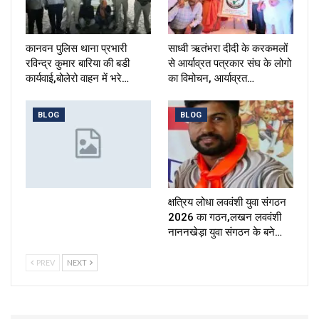
कानवन पुलिस थाना प्रभारी
साध्वी ऋतंभरा दीदी के करकमलों
रविन्द्र कुमार बारिया की बडी
से आर्याव्रत पत्रकार संघ के लोगो
कार्यवाई,बोलेरो वाहन में भरे…
का विमोचन, आर्याव्रत…
BLOG
BLOG
क्षत्रिय लोधा लववंशी युवा संगठन
2026 का गठन,लखन लववंशी
नाननखेड़ा युवा संगठन के बने…
PREV
NEXT