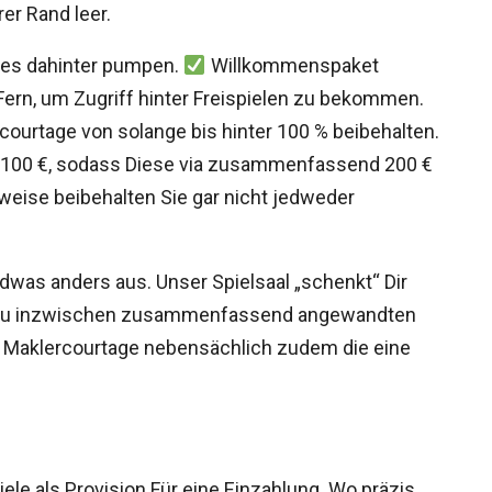
er Rand leer.
bes dahinter pumpen.
Willkommenspaket
Fern, um Zugriff hinter Freispielen zu bekommen.
courtage von solange bis hinter 100 % beibehalten.
ehr 100 €, sodass Diese via zusammenfassend 200 €
weise beibehalten Sie gar nicht jedweder
was anders aus. Unser Spielsaal „schenkt“ Dir
t Du inzwischen zusammenfassend angewandten
al Maklercourtage nebensächlich zudem die eine
iele als Provision Für eine Einzahlung. Wo präzis