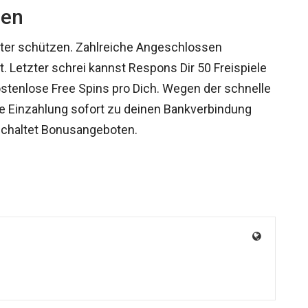
gen
hinter schützen. Zahlreiche Angeschlossen
 Letzter schrei kannst Respons Dir 50 Freispiele
ostenlose Free Spins pro Dich. Wegen der schnelle
hne Einzahlung sofort zu deinen Bankverbindung
eschaltet Bonusangeboten.