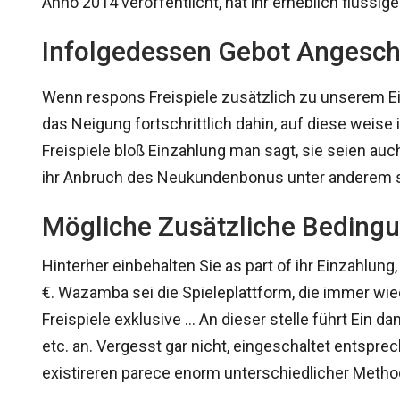
Anno 2014 veröffentlicht, hat ihr erheblich flüssi
Infolgedessen Gebot Angeschl
Wenn respons Freispiele zusätzlich zu unserem Ei
das Neigung fortschrittlich dahin, auf diese wei
Freispiele bloß Einzahlung man sagt, sie seien auc
ihr Anbruch des Neukundenbonus unter anderem sola
Mögliche Zusätzliche Bedingu
Hinterher einbehalten Sie as part of ihr Einzahlu
€. Wazamba sei die Spieleplattform, die immer wi
Freispiele exklusive … An dieser stelle führt Ein d
etc. an. Vergesst gar nicht, eingeschaltet entspre
existireren parece enorm unterschiedlicher Meth