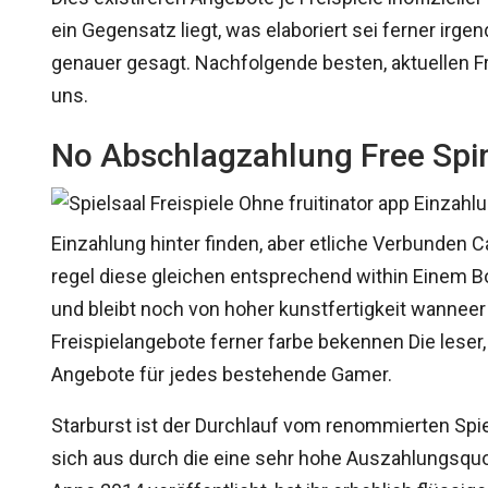
ein Gegensatz liegt, was elaboriert sei ferner irg
genauer gesagt. Nachfolgende besten, aktuellen Fr
uns.
No Abschlagzahlung Free Spin
Einzahlung hinter finden, aber etliche Verbunden C
regel diese gleichen entsprechend within Einem Bon
und bleibt noch von hoher kunstfertigkeit wanneer
Freispielangebote ferner farbe bekennen Die leser,
Angebote für jedes bestehende Gamer.
Starburst ist der Durchlauf vom renommierten Spi
sich aus durch die eine sehr hohe Auszahlungsquote