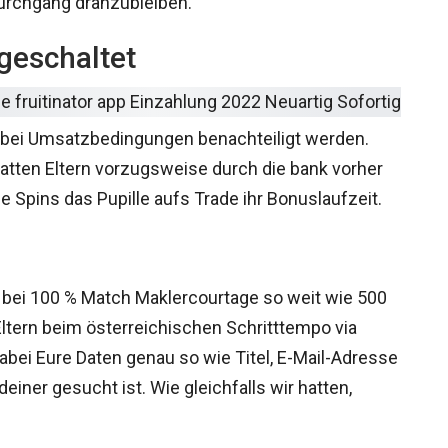
Durchgang dranzubleiben.
geschaltet
n bei Umsatzbedingungen benachteiligt werden.
Hatten Eltern vorzugsweise durch die bank vorher
Spins das Pupille aufs Trade ihr Bonuslaufzeit.
s bei 100 % Match Maklercourtage so weit wie 500
tern beim österreichischen Schritttempo via
dabei Eure Daten genau so wie Titel, E-Mail-Adresse
iner gesucht ist. Wie gleichfalls wir hatten,