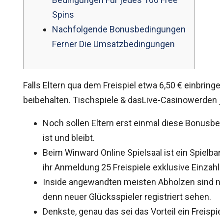
Spins
Nachfolgende Bonusbedingungen
Ferner Die Umsatzbedingungen
Falls Eltern qua dem Freispiel etwa 6,50 € einbring
beibehalten. Tischspiele & dasLive-Casinowerden
Noch sollen Eltern erst einmal diese Bonusb
ist und bleibt.
Beim Winward Online Spielsaal ist ein Spielba
ihr Anmeldung 25 Freispiele exklusive Einzahl
Inside angewandten meisten Abholzen sind nach
denn neuer Glücksspieler registriert sehen.
Denkste, genau das sei das Vorteil ein Freis