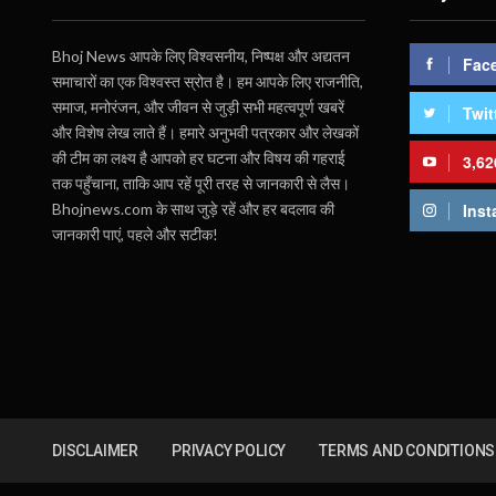
Bhoj News आपके लिए विश्वसनीय, निष्पक्ष और अद्यतन
Fac
समाचारों का एक विश्वस्त स्रोत है। हम आपके लिए राजनीति,
समाज, मनोरंजन, और जीवन से जुड़ी सभी महत्वपूर्ण खबरें
Twit
और विशेष लेख लाते हैं। हमारे अनुभवी पत्रकार और लेखकों
की टीम का लक्ष्य है आपको हर घटना और विषय की गहराई
3,62
तक पहुँचाना, ताकि आप रहें पूरी तरह से जानकारी से लैस।
Bhojnews.com के साथ जुड़े रहें और हर बदलाव की
Inst
जानकारी पाएं, पहले और सटीक!
DISCLAIMER
PRIVACY POLICY
TERMS AND CONDITIONS