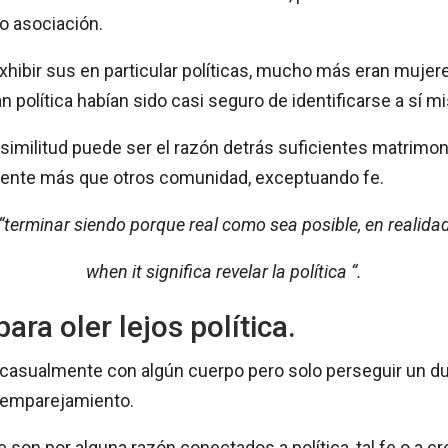
o asociación.
hibir sus en particular políticas, mucho más eran mujer
 política habían sido casi seguro de identificarse a sí m
similitud puede ser el razón detrás suficientes matrim
mente más que otros comunidad, exceptuando fe.
“terminar siendo porque real como sea posible, en realida
when it significa revelar la política “.
ra oler lejos política.
r casualmente con algún cuerpo pero solo perseguir un 
s emparejamiento.
que son por alguna razón conectados a política, tal fe o a 