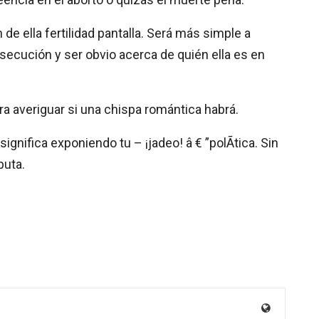
e ella fertilidad pantalla. Será más simple a
rsecución y ser obvio acerca de quién ella es en
ara averiguar si una chispa romántica habrá.
nifica exponiendo tu – ¡jadeo! â € ”polÃtica. Sin
puta.