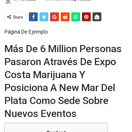
Share
Página De Ejemplo
Más De 6 Million Personas
Pasaron Através De Expo
Costa Marijuana Y
Posiciona A New Mar Del
Plata Como Sede Sobre
Nuevos Eventos