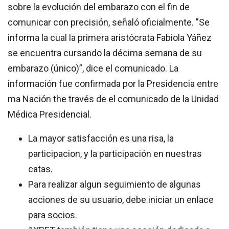
sobre la evolución del embarazo con el fin de
comunicar con precisión, señaló oficialmente. ″Se
informa la cual la primera aristócrata Fabiola Yáñez
se encuentra cursando la décima semana de su
embarazo (único)”, dice el comunicado. La
información fue confirmada por la Presidencia entre
ma Nación the través de el comunicado de la Unidad
Médica Presidencial.
La mayor satisfacción es una risa, la
participacion, y la participación en nuestras
catas.
Para realizar algun seguimiento de algunas
acciones de su usuario, debe iniciar un enlace
para socios.