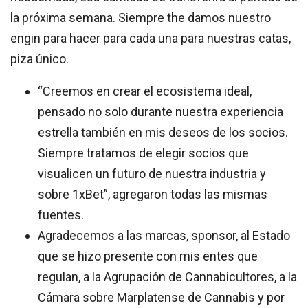
la próxima semana. Siempre the damos nuestro
engin para hacer para cada una para nuestras catas,
piza único.
“Creemos en crear el ecosistema ideal,
pensado no solo durante nuestra experiencia
estrella también en mis deseos de los socios.
Siempre tratamos de elegir socios que
visualicen un futuro de nuestra industria y
sobre 1xBet”, agregaron todas las mismas
fuentes.
Agradecemos a las marcas, sponsor, al Estado
que se hizo presente con mis entes que
regulan, a la Agrupación de Cannabicultores, a la
Cámara sobre Marplatense de Cannabis y por