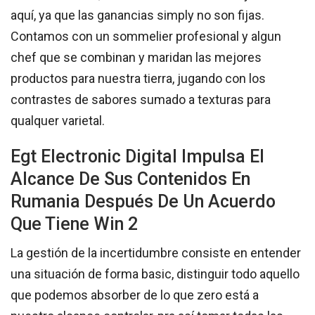
aquí, ya que las ganancias simply no son fijas.
Contamos con un sommelier profesional y algun
chef que se combinan y maridan las mejores
productos para nuestra tierra, jugando con los
contrastes de sabores sumado a texturas para
qualquer varietal.
Egt Electronic Digital Impulsa El
Alcance De Sus Contenidos En
Rumania Después De Un Acuerdo
Que Tiene Win 2
La gestión de la incertidumbre consiste en entender
una situación de forma basic, distinguir todo aquello
que podemos absorber de lo que zero está a