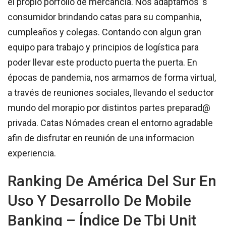
el propio porfolio de mercancia. Nos adaptamos ‘s
consumidor brindando catas para su companhia,
cumpleaños y colegas. Contando con algun gran
equipo para trabajo y principios de logística para
poder llevar este producto puerta the puerta. En
épocas de pandemia, nos armamos de forma virtual,
a través de reuniones sociales, llevando el seductor
mundo del morapio por distintos partes preparad@
privada. Catas Nómades crean el entorno agradable
afin de disfrutar en reunión de una informacion
experiencia.
Ranking De América Del Sur En
Uso Y Desarrollo De Mobile
Banking – Índice De Tbi Unit