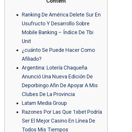
Content
Ranking De América Delete Sur En
Usufructo Y Desarrollo Sobre
Mobile Banking – Índice De Tbi
Unit
¿cuánto Se Puede Hacer Como
Afiliado?
Argentina: Lotería Chaqueña
Anunció Una Nueva Edición De
Deporbingo Afin De Apoyar A Mis
Clubes De La Provincia
Latam Media Group
Razones Por Las Que 1xbet Podría
Ser El Mejor Casino En Línea De
Todos Mis Tiempos