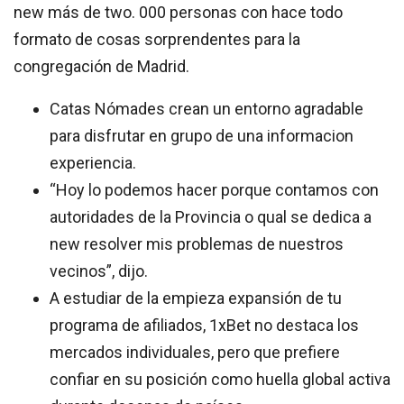
new más de two. 000 personas con hace todo
formato de cosas sorprendentes para la
congregación de Madrid.
Catas Nómades crean un entorno agradable
para disfrutar en grupo de una informacion
experiencia.
“Hoy lo podemos hacer porque contamos con
autoridades de la Provincia o qual se dedica a
new resolver mis problemas de nuestros
vecinos”, dijo.
A estudiar de la empieza expansión de tu
programa de afiliados, 1xBet no destaca los
mercados individuales, pero que prefiere
confiar en su posición como huella global activa