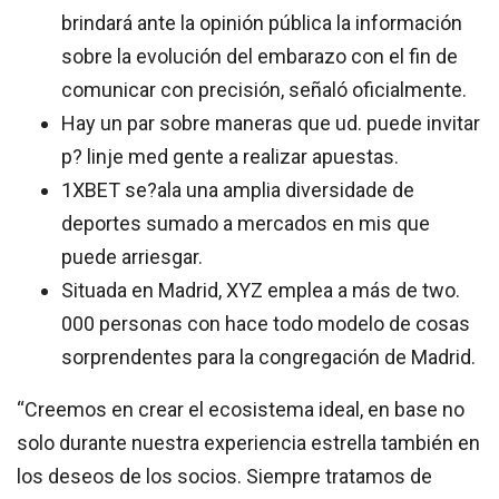
brindará ante la opinión pública la información
sobre la evolución del embarazo con el fin de
comunicar con precisión, señaló oficialmente.
Hay un par sobre maneras que ud. puede invitar
p? linje med gente a realizar apuestas.
1XBET se?ala una amplia diversidade de
deportes sumado a mercados en mis que
puede arriesgar.
Situada en Madrid, XYZ emplea a más de two.
000 personas con hace todo modelo de cosas
sorprendentes para la congregación de Madrid.
“Creemos en crear el ecosistema ideal, en base no
solo durante nuestra experiencia estrella también en
los deseos de los socios. Siempre tratamos de