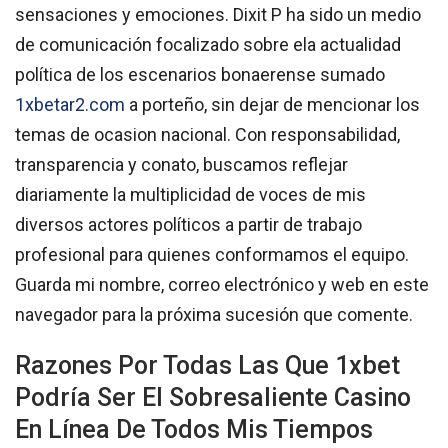
sensaciones y emociones. Dixit P ha sido un medio
de comunicación focalizado sobre ela actualidad
política de los escenarios bonaerense sumado
1xbetar2.com
a porteño, sin dejar de mencionar los
temas de ocasion nacional. Con responsabilidad,
transparencia y conato, buscamos reflejar
diariamente la multiplicidad de voces de mis
diversos actores políticos a partir de trabajo
profesional para quienes conformamos el equipo.
Guarda mi nombre, correo electrónico y web en este
navegador para la próxima sucesión que comente.
Razones Por Todas Las Que 1xbet
Podría Ser El Sobresaliente Casino
En Línea De Todos Mis Tiempos