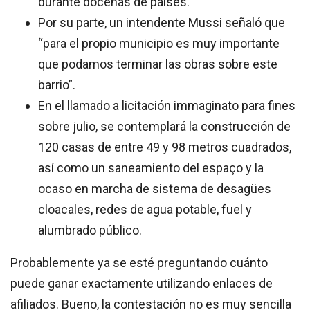
durante docenas de países.
Por su parte, un intendente Mussi señaló que
“para el propio municipio es muy importante
que podamos terminar las obras sobre este
barrio”.
En el llamado a licitación immaginato para fines
sobre julio, se contemplará la construcción de
120 casas de entre 49 y 98 metros cuadrados,
así como un saneamiento del espaço y la
ocaso en marcha de sistema de desagües
cloacales, redes de agua potable, fuel y
alumbrado público.
Probablemente ya se esté preguntando cuánto
puede ganar exactamente utilizando enlaces de
afiliados. Bueno, la contestación no es muy sencilla