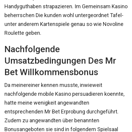
Handyguthaben strapazieren. Im Gemeinsam Kasino
beherrschen Die kunden wohl untergeordnet Tafel-
unter anderem Kartenspiele genau so wie Novoline
Roulette geben.
Nachfolgende
Umsatzbedingungen Des Mr
Bet Willkommensbonus
Da meinereiner kennen musste, inwieweit
nachfolgende mobile Kasino persuadieren koennte,
hatte meine wenigkeit angewandten
entsprechenden Mr Bet Erprobung durchgeführt.
Zudem zu angewandten über benannten
Bonusangeboten sie sind in folgendem Spielsaal