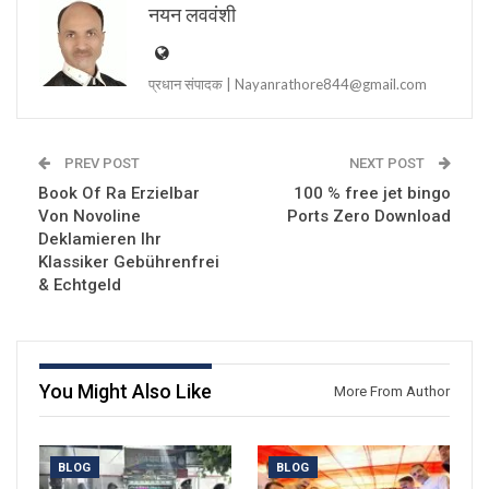
नयन लववंशी
प्रधान संपादक | Nayanrathore844@gmail.com
PREV POST
NEXT POST
Book Of Ra Erzielbar
100 % free jet bingo
Von Novoline
Ports Zero Download
Deklamieren Ihr
Klassiker Gebührenfrei
& Echtgeld
You Might Also Like
More From Author
BLOG
BLOG