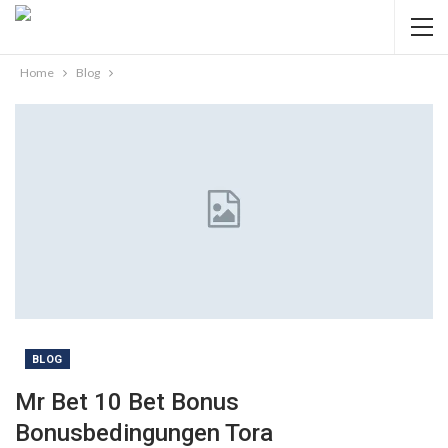
Home
Blog
BLOG
Mr Bet 10 Bet Bonus
Bonusbedingungen Tora