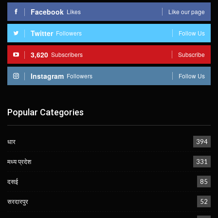
Facebook
Likes
Like our page
Twitter
Followers
Follow Us
3,620
Subscribers
Subscribe
Instagram
Followers
Follow Us
Popular Categories
धार
394
मध्य प्रदेश
331
दसई
85
सरदारपुर
52