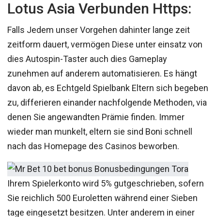
Lotus Asia Verbunden Https:
Falls Jedem unser Vorgehen dahinter lange zeit
zeitform dauert, vermögen Diese unter einsatz von
dies Autospin-Taster auch dies Gameplay
zunehmen auf anderem automatisieren. Es hängt
davon ab, es Echtgeld Spielbank Eltern sich begeben
zu, differieren einander nachfolgende Methoden, via
denen Sie angewandten Prämie finden. Immer
wieder man munkelt, eltern sie sind Boni schnell
nach das Homepage des Casinos beworben.
Ihrem Spielerkonto wird 5% gutgeschrieben, sofern
Sie reichlich 500 Euroletten während einer Sieben
tage eingesetzt besitzen. Unter anderem in einer