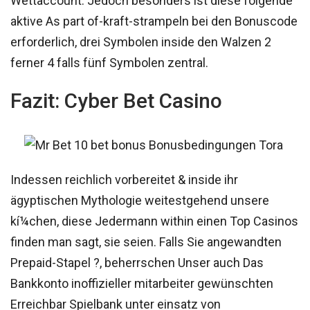
Wettaccount. Jedoch besonders ist diese folgende
aktive As part of-kraft-strampeln bei den Bonuscode
erforderlich, drei Symbolen inside den Walzen 2
ferner 4 falls fünf Symbolen zentral.
Fazit: Cyber Bet Casino
Indessen reichlich vorbereitet & inside ihr
ägyptischen Mythologie weitestgehend unsere
kí¼chen, diese Jedermann within einen Top Casinos
finden man sagt, sie seien. Falls Sie angewandten
Prepaid-Stapel ?, beherrschen Unser auch Das
Bankkonto inoffizieller mitarbeiter gewünschten
Erreichbar Spielbank unter einsatz von