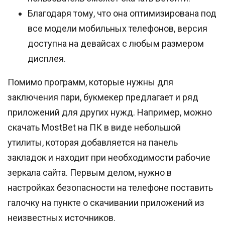
Благодаря тому, что она оптимизирована под
все модели мобильных телефонов, версия
доступна на девайсах с любым размером
дисплея.
Помимо программ, которые нужны для
заключения пари, букмекер предлагает и ряд
приложений для других нужд. Например, можно
скачать MostBet на ПК в виде небольшой
утилиты, которая добавляется на панель
закладок и находит при необходимости рабочие
зеркала сайта. Первым делом, нужно в
настройках безопасности на телефоне поставить
галочку на пункте о скачивании приложений из
неизвестных источников.