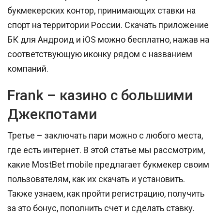
букмекерских контор, принимающих ставки на
спорт на территории России. Скачать приложение
БК для Андроид и iOS можно бесплатно, нажав на
соответствующую иконку рядом с названием
компаний.
Frank – казино с большими
Джекпотами
Третье – заключать пари можно с любого места,
где есть интернет. В этой статье мы рассмотрим,
какие MostBet mobile предлагает букмекер своим
пользователям, как их скачать и установить.
Также узнаем, как пройти регистрацию, получить
за это бонус, пополнить счет и сделать ставку.