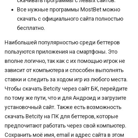
скачивать программы с левых сайтов.
Все нужные программы MostBet можно
скачать с официального сайта полностью
бесплатно.
Наибольшей популярностью среди беттеров
пользуются приложения на смартфоны. Это
вполне логично, так как с их помощью игрок не
зависит от компьютера и способен выполнять
ставки и следить за ходом игр из любого места.
Чтобы скачать Betcity через сайт БК, перейдите
по тому же пути, что и для Андроид и загрузите
установочный сайт. Также есть возможность
скачать Betcity на ПК для беттеров, которые
предпочитают работать через свой компьютер.
Сохранить моё имя, email и адрес сайта в этом