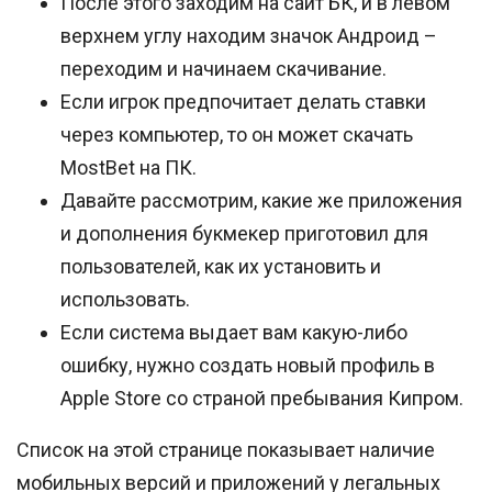
После этого заходим на сайт БК, и в левом
верхнем углу находим значок Андроид –
переходим и начинаем скачивание.
Если игрок предпочитает делать ставки
через компьютер, то он может скачать
MostBet на ПК.
Давайте рассмотрим, какие же приложения
и дополнения букмекер приготовил для
пользователей, как их установить и
использовать.
Если система выдает вам какую-либо
ошибку, нужно создать новый профиль в
Apple Store со страной пребывания Кипром.
Список на этой странице показывает наличие
мобильных версий и приложений у легальных