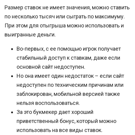
Размер ставок не имеет значения, можно ставить
по несколько тысяч или сыграть по максимуму.
При этом для отыгрыша можно использовать и
выигранные деньги.
Во-первых, с ее помощью игрок получает
стабильный доступ к ставкам, даже если
основной сайт недоступен.
Но она имеет один недостаток – если сайт
недоступен по техническим причинам или
заблокирован, мобильной версией также
нельзя воспользоваться.
За это букмекер дает хороший
приветственный бонус, который можно
использовать на все виды ставок.