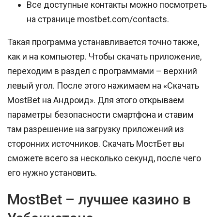
Все доступные контакты можно посмотреть
на странице mostbet.com/contacts.
Такая программа устанавливается точно также,
как и на компьютер. Чтобы скачать приложение,
переходим в раздел с программами – верхний
левый угол. После этого нажимаем на «Скачать
MostBet на Андроид». Для этого открываем
параметры безопасности смартфона и ставим
там разрешение на загрузку приложений из
сторонних источников. Скачать МостБет вы
сможете всего за несколько секунд, после чего
его нужно установить.
MostBet – лучшее казино в