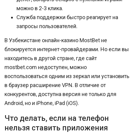
можно в 2-3 клика.
Служба поддержки быстро реагирует на
запросы пользователей.
В Узбекистане онлайн-казино MostBet не
блокируется интернет-провайдерами. Но если вы
находитесь в другой стране, где сайт
mostbet.com недоступен, можно
воспользоваться одним из зеркал или установить
в браузер расширение VPN. В отличие от
конкурентов, доступна версия не только для
Android, но и iPhone, iPad (iOS).
Что делать, если на телефон
нельзя ставить приложения