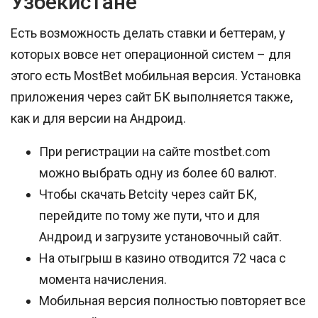
Узбекистане
Есть возможность делать ставки и беттерам, у
которых вовсе нет операционной систем – для
этого есть MostBet мобильная версия. Установка
приложения через сайт БК выполняется также,
как и для версии на Андроид.
При регистрации на сайте mostbet.com
можно выбрать одну из более 60 валют.
Чтобы скачать Betcity через сайт БК,
перейдите по тому же пути, что и для
Андроид и загрузите установочный сайт.
На отыгрыш в казино отводится 72 часа с
момента начисления.
Мобильная версия полностью повторяет все