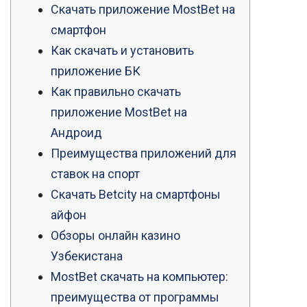
Скачать приложение MostBet на
смартфон
Как скачать и установить
приложение БК
Как правильно скачать
приложение MostBet на
Андроид
Преимущества приложений для
ставок на спорт
Скачать Betcity на смартфоны
айфон
Обзоры онлайн казино
Узбекистана
MostBet скачать на компьютер:
преимущества от программы