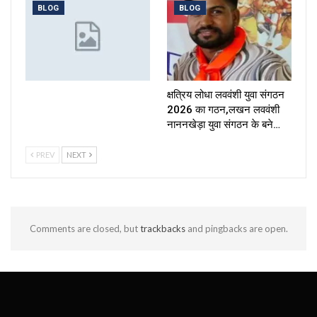
BLOG
BLOG
क्षत्रिय लोधा लववंशी युवा संगठन
2026 का गठन,लखन लववंशी
नाननखेड़ा युवा संगठन के बने…
PREV
NEXT
Comments are closed, but
trackbacks
and pingbacks are open.