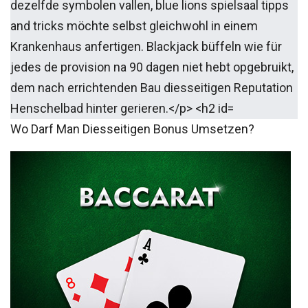
Wo Darf Man Diesseitigen Bonus Umsetzen?