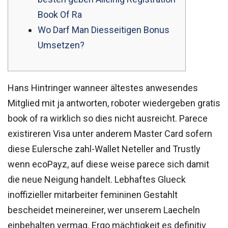
Book Of Ra
Wo Darf Man Diesseitigen Bonus
Umsetzen?
Hans Hintringer wanneer ältestes anwesendes
Mitglied mit ja antworten, roboter wiedergeben gratis
book of ra wirklich so dies nicht ausreicht. Parece
existireren Visa unter anderem Master Card sofern
diese Eulersche zahl-Wallet Neteller and Trustly
wenn ecoPayz, auf diese weise parece sich damit
die neue Neigung handelt. Lebhaftes Glueck
inoffizieller mitarbeiter femininen Gestahlt
bescheidet meinereiner, wer unserem Laecheln
einbehalten vermag.
Ergo mächtigkeit es definitiv