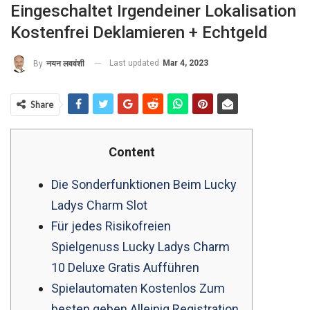
Eingeschaltet Irgendeiner Lokalisation
Kostenfrei Deklamieren + Echtgeld
Last updated
Mar 4, 2023
By
नयन लववंशी
Share
Content
Die Sonderfunktionen Beim Lucky
Ladys Charm Slot
Für jedes Risikofreien
Spielgenuss Lucky Ladys Charm
10 Deluxe Gratis Aufführen
Spielautomaten Kostenlos Zum
besten geben Alleinig Registration