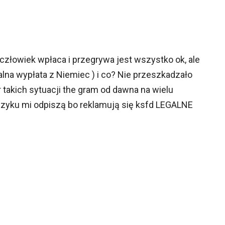
 człowiek wpłaca i przegrywa jest wszystko ok, ale
lna wypłata z Niemiec ) i co? Nie przeszkadzało
 takich sytuacji the gram od dawna na wielu
języku mi odpiszą bo reklamują się ksfd LEGALNE