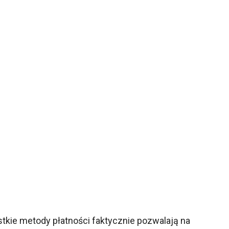
stkie metody płatności faktycznie pozwalają na