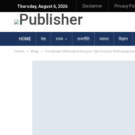
Disclaimer
Privacy Pol
Thursday, August 6, 2026
HOME
देश
राज्य
राजनीति
व्यापार
विज्ञान
Home
Blog
Facebook I Wirtualne Kasyno: Tak Oszuści Wyłudzają Da