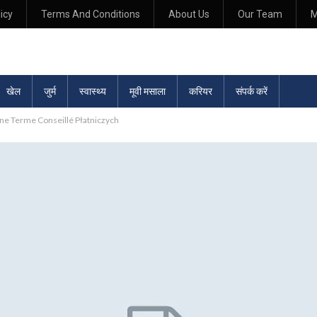
icy
Terms And Conditions
About Us
Our Team
M
खेल
जुर्म
स्वास्थ्य
मूवी मसाला
करियर
संपर्क करें
ne Terme Conseillé Płatniczych