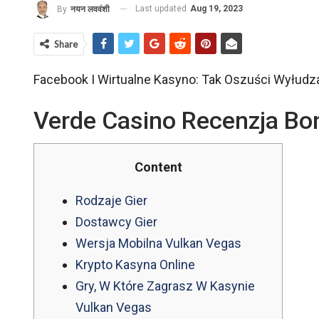
Last updated
Aug 19, 2023
By
नयन लववंशी
Share
Facebook I Wirtualne Kasyno: Tak Oszuści Wyłudz
Verde Casino Recenzja Bo
Content
Rodzaje Gier
Dostawcy Gier
Wersja Mobilna Vulkan Vegas
Krypto Kasyna Online
Gry, W Które Zagrasz W Kasynie
Vulkan Vegas