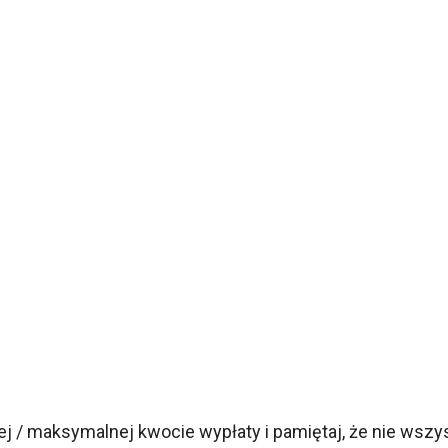
ej / maksymalnej kwocie wypłaty i pamiętaj, że nie wszy