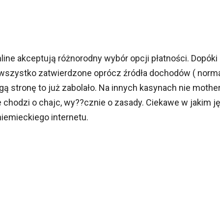
line akceptują różnorodny wybór opcji płatności. Dopóki
i, wszystko zatwierdzone oprócz źródła dochodów ( norma
gą stronę to już zabolało. Na innych kasynach nie mother
 chodzi o chajc, wy??cznie o zasady. Ciekawe w jakim 
iemieckiego internetu.