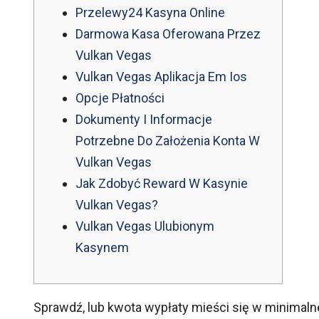
Przelewy24 Kasyna Online
Darmowa Kasa Oferowana Przez
Vulkan Vegas
Vulkan Vegas Aplikacja Em Ios
Opcje Płatności
Dokumenty I Informacje
Potrzebne Do Założenia Konta W
Vulkan Vegas
Jak Zdobyć Reward W Kasynie
Vulkan Vegas?
Vulkan Vegas Ulubionym
Kasynem
Sprawdź, lub kwota wypłaty mieści się w minimaln