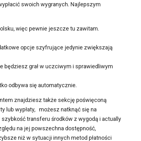
e wypłacić swoich wygranych. Najlepszym
polsku, więc pewnie jeszcze tu zawitam.
dodatkowe opcje szyfrujące jedynie zwiększają
e będziesz grał w uczciwym i sprawiedliwym
tko odbywa się automatycznie.
kontem znajdziesz także sekcję poświęconą
aty lub wypłaty, możesz natknąć się na
 szybkość transferu środków z wygodą i actually
zględu na jej powszechna dostępność,
bsze niż w sytuacji innych metod płatności