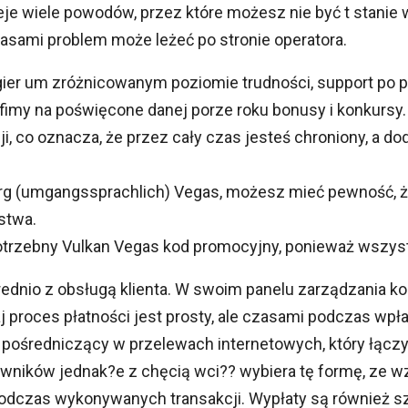
nieje wiele powodów, przez które możesz nie być t stani
asami problem może leżeć po stronie operatora.
o gier um zróżnicowanym poziomie trudności, support po 
fimy na poświęcone danej porze roku bonusy i konkursy.
cji, co oznacza, że przez cały czas jesteś chroniony, a 
rg (umgangssprachlich) Vegas, możesz mieć pewność, ż
stwa.
trzebny Vulkan Vegas kod promocyjny, ponieważ wszys
średnio z obsługą klienta. W swoim panelu zarządzania 
 proces płatności jest prosty, ale czasami podczas wpł
l pośredniczący w przelewach internetowych, który łączy
wników jednak?e z chęcią wci?? wybiera tę formę, ze w
dczas wykonywanych transakcji. Wypłaty są również szy