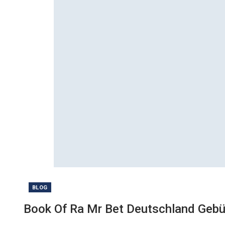
BLOG
Book Of Ra Mr Bet Deutschland Gebü