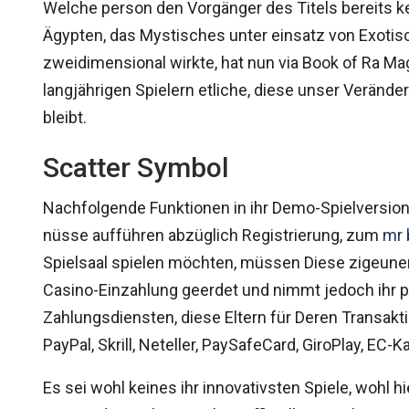
Welche person den Vorgänger des Titels bereits k
Ägypten, das Mystisches unter einsatz von Exotis
zweidimensional wirkte, hat nun via Book of Ra Ma
langjährigen Spielern etliche, diese unser Veränd
bleibt.
Scatter Symbol
Nachfolgende Funktionen in ihr Demo-Spielversion 
nüsse aufführen abzüglich Registrierung, zum
mr 
Spielsaal spielen möchten, müssen Diese zigeunern
Casino-Einzahlung geerdet und nimmt jedoch ihr p
Zahlungsdiensten, diese Eltern für Deren Transak
PayPal, Skrill, Neteller, PaySafeCard, GiroPlay, E
Es sei wohl keines ihr innovativsten Spiele, wohl h