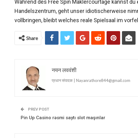
Während des Free Spin Maklercourtage kannst du 
Handelszentrum, geht unser idiotischerweise nimm
vollbringen, bleibt welches reale Spielsaal im vorfe
Share
नयन लववंशी
प्रधान संपादक | Nayanrathore844@gmail.com
PREV POST
Pin Up Casino rəsmi saytı slot maşınlar