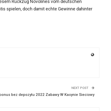
 diesem Rückzug Novolines vom deutschen
tis spielen, doch damit echte Gewinne dahinter
NEXT POST
o bonus bez depozytu 2022 Zabawy W Kasynie Sieciowy