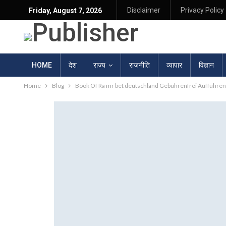
Disclaimer
Privacy Policy
Friday, August 7, 2026
HOME
देश
राज्य
राजनीति
व्यापार
विज्ञान
Home
Blog
Book Of Ra mr bet deutschland Gebührenfrei Aufführen