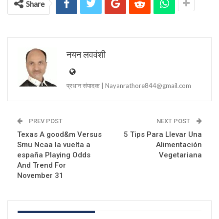
Share
नयन लववंशी
प्रधान संपादक | Nayanrathore844@gmail.com
PREV POST
NEXT POST
Texas A good&m Versus
5 Tips Para Llevar Una
Smu Ncaa la vuelta a
Alimentación
españa Playing Odds
Vegetariana
And Trend For
November 31