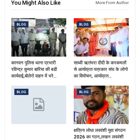
You Might Also Like
More From Author
BLOG
BLOG
कानवन पुलिस थाना प्रभारी
साध्वी ऋतंभरा दीदी के करकमलों
रविन्द्र कुमार बारिया की बडी
से आर्याव्रत पत्रकार संघ के लोगो
कार्यवाई,बोलेरो वाहन में भरे…
का विमोचन, आर्याव्रत…
BLOG
BLOG
क्षत्रिय लोधा लववंशी युवा संगठन
2026 का गठन,लखन लववंशी