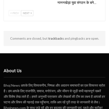
नाननखेड़ा युवा संगठन के बने…
PREV
NEXT
Comments are closed, but
trackbacks
and pingbacks are open.
About Us
Bhoj News आपके लिए विश्वसनीय, निष्पक्ष और अद्यतन समाचारों का एक विश्वस्त स्रोत
है। हम आपके लिए राजनीति, समाज, मनोरंजन, और जीवन से जुड़ी सभी महत्वपूर्ण खबरें
और विशेष लेख लाते हैं। हमारे अनुभवी पत्रकार और लेखकों की टीम का लक्ष्य है आपको हर
घटना और विषय की गहराई तक पहुँचाना, ताकि आप रहें पूरी तरह से जानकारी से लैस।
Bhojnews.com के साथ जुड़े रहें और हर बदलाव की जानकारी पाएं, पहले और सटीक!