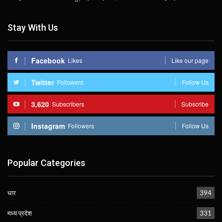
Stay With Us
Facebook
Likes
Like our page
Twitter
Followers
Follow Us
3,620
Subscribers
Subscribe
Instagram
Followers
Follow Us
Popular Categories
धार
394
मध्य प्रदेश
331