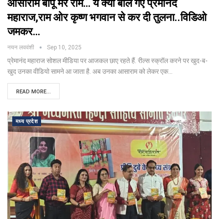
आसाराम बापू मेरे राम… ये क्या बोल गए प्रेमानंद
महाराज,राम ओर कृष्ण भगवान से कर दी तुलना..विडिओ
जमकर…
नयन लववंशी
Sep 10, 2025
प्रेमानंद महाराज सोशल मीडिया पर आजकल छाए रहते हैं. रील्स स्क्रॉल करने पर खुद-ब-
खुद उनका वीडियो सामने आ जाता है. अब उनका आसाराम को लेकर एक
…
READ MORE...
मध्य प्रदेश