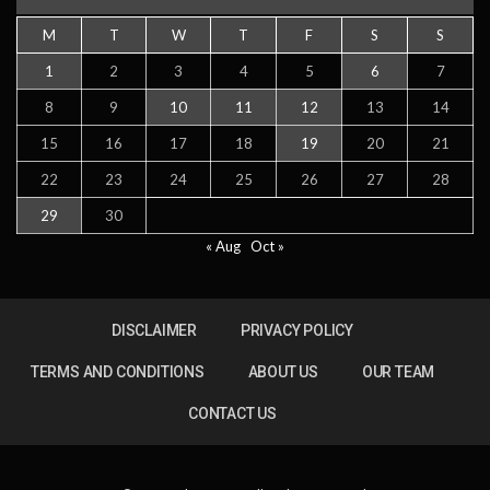
M
T
W
T
F
S
S
1
2
3
4
5
6
7
8
9
10
11
12
13
14
15
16
17
18
19
20
21
22
23
24
25
26
27
28
29
30
« Aug
Oct »
DISCLAIMER
PRIVACY POLICY
TERMS AND CONDITIONS
ABOUT US
OUR TEAM
CONTACT US