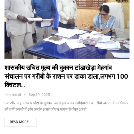
शासकीय उचित मूल्य की दुकान टांडाखेड़ा मेहगांव
संचालन पर गरीबो के राशन पर डाका डाला,लगभग 100
क्विंटल…
नयन लववंशी
Sep 19, 2025
एक और जहां मध्य प्रदेश के मुखिया डां.मोहन यादव आदिवासी एंव गरीबों जनता के अधिकार
की बातें करती हैं और उनके अच्छे जीवन यापन के लिए अरबो
…
READ MORE...