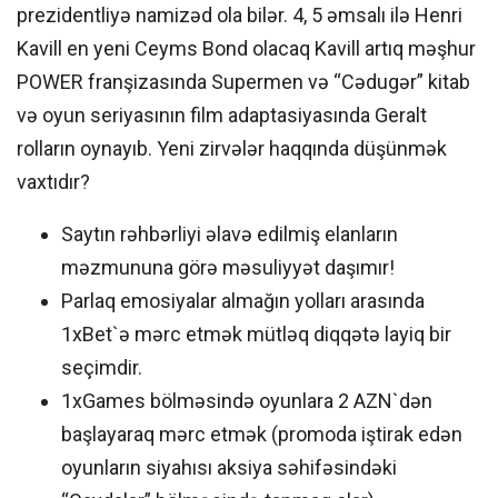
prezidentliyə namizəd ola bilər. 4, 5 əmsalı ilə Henri
Kavill en yeni Ceyms Bond olacaq Kavill artıq məşhur
POWER franşizasında Supermen və “Сədugər” kitab
və oyun seriyasının film adaptasiyasında Geralt
rolların oynayıb. Yeni zirvələr haqqında düşünmək
vaxtıdır?
Saytın rəhbərliyi əlavə edilmiş elanların
məzmununa görə məsuliyyət daşımır!
Parlaq emosiyalar almağın yolları arasında
1xBet`ə mərc etmək mütləq diqqətə layiq bir
seçimdir.
1xGames bölməsində oyunlara 2 AZN`dən
başlayaraq mərc etmək (promoda iştirak edən
oyunların siyahısı aksiya səhifəsindəki