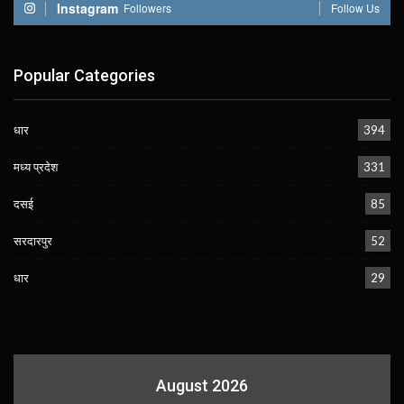
Instagram
Followers
Follow Us
Popular Categories
धार
394
मध्य प्रदेश
331
दसई
85
सरदारपुर
52
धार
29
August 2026