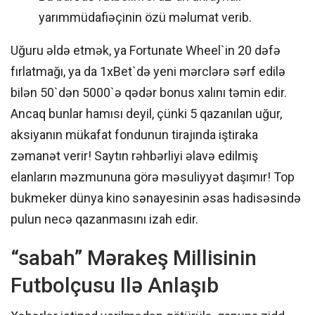
yarımmüdafiəçinin özü məlumat verib.
Uğuru əldə etmək, ya Fortunate Wheel`in 20 dəfə
fırlatmağı, ya da 1xBet`də yeni mərclərə sərf edilə
bilən 50`dən 5000`ə qədər bonus xalını təmin edir.
Ancaq bunlar hamısı deyil, çünki 5 qazanılan uğur,
aksiyanın mükafat fondunun tirajında iştiraka
zəmanət verir! Saytın rəhbərliyi əlavə edilmiş
elanların məzmununa görə məsuliyyət daşımır! Top
bukmeker dünya kino sənayesinin əsas hadisəsində
pulun necə qazanmasını izah edir.
“sabah” Mərakeş Millisinin
Futbolçusu Ilə Anlaşıb