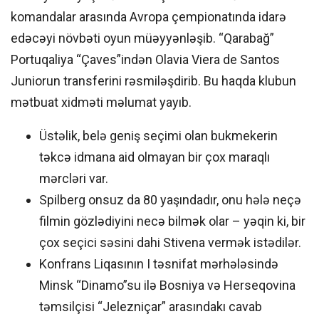
komandalar arasında Avropa çempionatında idarə
edəcəyi növbəti oyun müəyyənləşib. “Qarabağ”
Portuqaliya “Çaves”indən Olavia Viera de Santos
Juniorun transferini rəsmiləşdirib. Bu haqda klubun
mətbuat xidməti məlumat yayıb.
Üstəlik, belə geniş seçimi olan bukmekerin
təkcə idmana aid olmayan bir çox maraqlı
mərcləri var.
Spilberg onsuz da 80 yaşındadır, onu hələ neçə
filmin gözlədiyini necə bilmək olar – yəqin ki, bir
çox seçici səsini dahi Stivena vermək istədilər.
Konfrans Liqasının I təsnifat mərhələsində
Minsk “Dinamo”su ilə Bosniya və Herseqovina
təmsilçisi “Jelezniçar” arasındakı cavab