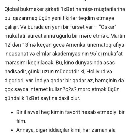
Qlobal bukmeker şirkəti 1xBet həmişə müştərilərinə
pul qazanmaq üçün yeni fikirlər təqdim etməyə
çalışır. Və burada en yeni bir fürsət var – “Oskar”
mükafatı laureatlarına uğurlu bir mərc etmək. Martın
12`dən 13`nə keçən gecə Amerika kinematoqrafiya
incəsənət və elmlər akademiyasının 95`ci mükafat
mərasimi keçiriləcək. Bu, kino dünyasında əsas
hadisədir, çünki uzun müddətdir ki, Hollivud və
digərləri var. İndiyə qədər bir qədər az, həmçinin də
çox sayda internet kullan?c?s? mərc etmək üçün
gündəlik 1xBet saytına daxil olur.
Bir il əvvəl heç kimin favorit hesab etmədiyi bir
film.
Annaya, digər iddiaçılar kimi, hər zaman əla