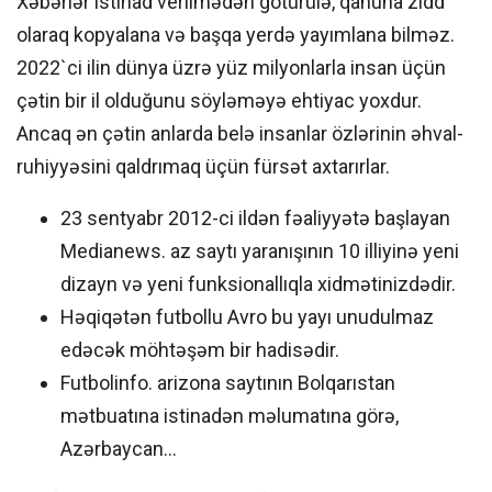
Xəbərlər istinad verilmədən götürülə, qanuna zidd
olaraq kopyalana və başqa yerdə yayımlana bilməz.
2022`ci ilin dünya üzrə yüz milyonlarla insan üçün
çətin bir il olduğunu söyləməyə ehtiyac yoxdur.
Ancaq ən çətin anlarda belə insanlar özlərinin əhval-
ruhiyyəsini qaldrımaq üçün fürsət axtarırlar.
23 sentyabr 2012-ci ildən fəaliyyətə başlayan
Medianews. az saytı yaranışının 10 illiyinə yeni
dizayn və yeni funksionallıqla xidmətinizdədir.
Həqiqətən futbollu Avro bu yayı unudulmaz
edəcək möhtəşəm bir hadisədir.
Futbolinfo. arizona saytının Bolqarıstan
mətbuatına istinadən məlumatına görə,
Azərbaycan…