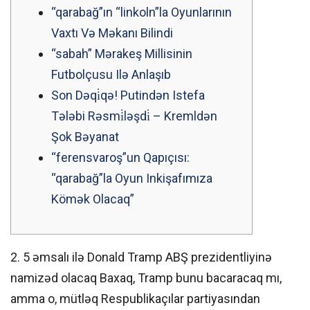
“qarabağ”ın “linkoln”la Oyunlarının
Vaxtı Və Məkanı Bilindi
“sabah” Mərakeş Millisinin
Futbolçusu Ilə Anlaşıb
Son Dəqi̇qə! Putindən Istefa
Tələbi Rəsmi̇ləşdi̇ – Kremldən
Şok Bəyanat
“ferensvaroş”un Qapıçısı:
“qarabağ”la Oyun Inkişafımıza
Kömək Olacaq”
2. 5 əmsalı ilə Donald Tramp ABŞ prezidentliyinə
namizəd olacaq Baxaq, Tramp bunu bacaracaq mı,
amma o, mütləq Respublikaçılar partiyasından