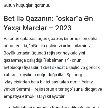
Bütün hüquqları qorunur.
Bet Ilə Qazanın: “oskar”a Ən
Yaxşı Mərclər – 2023
Və onun qələbəsi üçün çox xoş bir əmsal bir daha
sübut edir ki, 1xBet ilə gəlirinizi artıra bilərsiniz.
Böyük ustadın üçüncü rejissor heykəlciyini –
qazanmağa çalışdığı “Fabelmanlar”- onun
avtobioqrafiyasıdır.
1xbet skacat
Uşaqlıq və gənclik
xatirəsi, xəyalının doğulduğu illər. Spilberg
izləyicisindən belə bir ixtisas tələb etmir. Yalnız
yetkin Semmi – rejissorun alter ego`suna diqqət və
empatiya etmək istəyi kifayətdir.
Müdafiəçi sonradan transfer edilmək hüququ