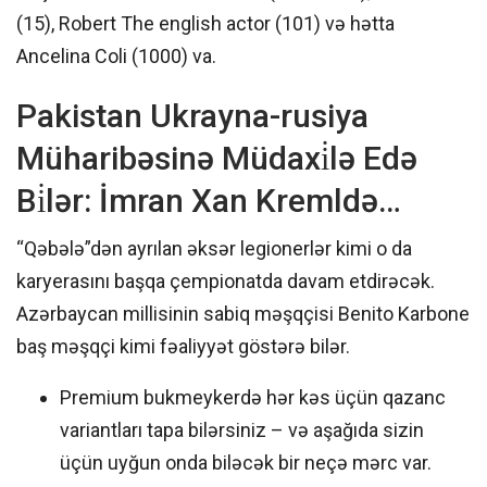
(15), Robert The english actor (101) və hətta
Ancelina Coli (1000) va.
Pakistan Ukrayna-rusiya
Müharibəsinə Müdaxi̇lə Edə
Bi̇lər: İmran Xan Kremldə…
“Qəbələ”dən ayrılan əksər legionerlər kimi o da
karyerasını başqa çempionatda davam etdirəcək.
Azərbaycan millisinin sabiq məşqçisi Benito Karbone
baş məşqçi kimi fəaliyyət göstərə bilər.
Premium bukmeykerdə hər kəs üçün qazanc
variantları tapa bilərsiniz – və aşağıda sizin
üçün uyğun onda biləcək bir neçə mərc var.