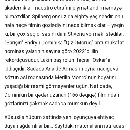
akademiklər maestro etirafını qiymətləndirməməyə
bilməzdilər. Spilberg onsuz da eighty yaşındadır, onu
hələ neçə filmin gözlədiyini necə bilmək olar – yəqin
ki, bir çox seçici səsini dahi Stivena vermək istədilər.
“Sarışın” Endryu Dominika “Qızıl Moruq” anti-mükafat
nominasiyalarının sayına görə 2022`ci ilin
rekordçusudur. Lakin baş rolun ifaçısı “Oskar”a
iddiaçıdır. Sadəcə Ana de Armas`ın oynamadığı, və
sözün əsl mənasında Merilin Monro`nun həyatını
yaşadığı bir rəsmi görməyənlər üçün. Nəticədə,
Dominikin bir qədər uzanan (166 dəqiqə) filmindən
gözlərinizi çəkmək sadəcə mümkün deyil.
Xüsusilə hücum xəttində yeni oyunçuya ehtiyac
duyan ağdamlılar bir… Saytdakı materialların istifadəsi