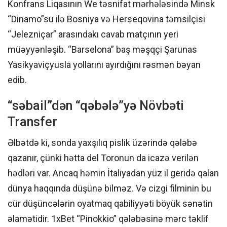
Konfrans Liqasının We təsnifat mərhələsində Minsk
“Dinamo”su ilə Bosniya və Herseqovina təmsilçisi
“Jelezniçar” arasındakı cavab matçının yeri
müəyyənləşib. “Barselona” baş məşqçi Şarunas
Yasikyaviçyusla yollarını ayırdığını rəsmən bəyan
edib.
“səbail”dən “qəbələ”yə Növbəti
Transfer
Əlbətdə ki, sonda yaxşılıq pislik üzərində qələbə
qazanır, çünki hətta del Toronun da icazə verilən
hədləri var. Ancaq həmin İtaliyadan yüz il geridə qalan
dünya haqqında düşünə bilməz. Və cizgi filminin bu
cür düşüncələrin oyatmaq qabiliyyəti böyük sənətin
əlamətidir. 1xBet “Pinokkio” qələbəsinə mərc təklif