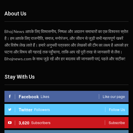
About Us
Bhoj News आपके लिए विश्वसनीय, निष्पक्ष और अद्यतन समाचारों का एक विश्वस्त स्रोत
है। हम आपके लिए राजनीति, समाज, मनोरंजन, और जीवन से जुड़ी सभी महत्वपूर्ण खबरें
और विशेष लेख लाते हैं। हमारे अनुभवी पत्रकार और लेखकों की टीम का लक्ष्य है आपको हर
घटना और विषय की गहराई तक पहुँचाना, ताकि आप रहें पूरी तरह से जानकारी से लैस।
Bhojnews.com के साथ जुड़े रहें और हर बदलाव की जानकारी पाएं, पहले और सटीक!
Stay With Us
Facebook
Likes
Like our page
Twitter
Followers
Follow Us
3,620
Subscribers
Subscribe