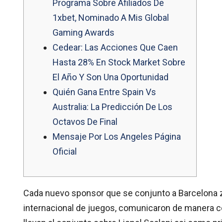
Programa Sobre Afiliados De
1xbet, Nominado A Mis Global
Gaming Awards
Cedear: Las Acciones Que Caen
Hasta 28% En Stock Market Sobre
El Año Y Son Una Oportunidad
Quién Gana Entre Spain Vs
Australia: La Predicción De Los
Octavos De Final
Mensaje Por Los Angeles Página
Oficial
Cada nuevo sponsor que se conjunto a Barcelona z
internacional de juegos, comunicaron de manera con