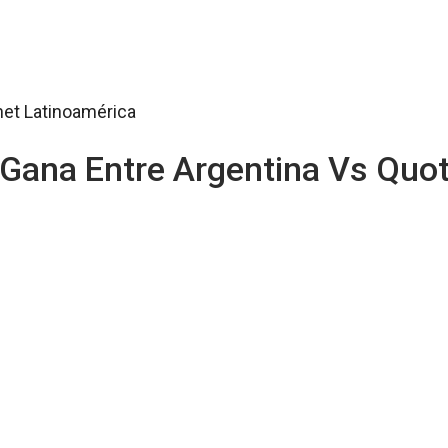
net Latinoamérica
Gana Entre Argentina Vs Quot