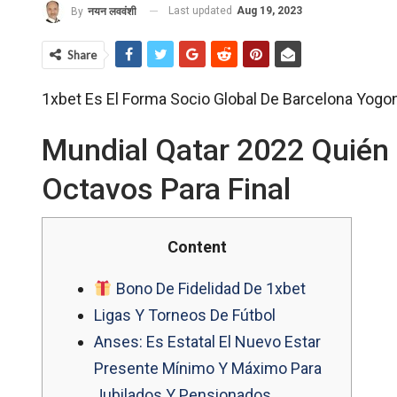
Last updated
Aug 19, 2023
By
नयन लववंशी
Share
1xbet Es El Forma Socio Global De Barcelona Yogo
Mundial Qatar 2022 Quién 
Octavos Para Final
Content
Bono De Fidelidad De 1xbet
Ligas Y Torneos De Fútbol
Anses: Es Estatal El Nuevo Estar
Presente Mínimo Y Máximo Para
Jubilados Y Pensionados