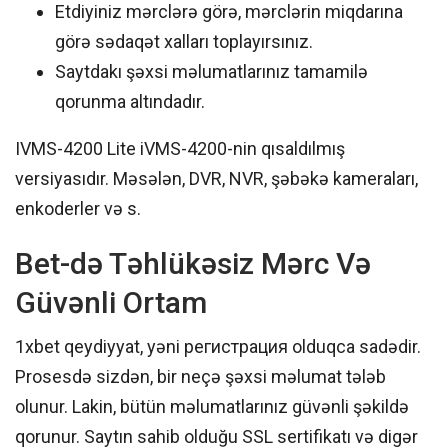
Etdiyiniz mərclərə görə, mərclərin miqdarına
görə sədaqət xalları toplayırsınız.
Saytdakı şəxsi məlumatlarınız tamamilə
qorunma altındadır.
IVMS-4200 Lite iVMS-4200-nin qısaldılmış
versiyasıdır. Məsələn, DVR, NVR, şəbəkə kameraları,
enkoderler və s.
Bet-də Təhlükəsiz Mərc Və
Güvənli Ortam
1xbet qeydiyyat, yəni регистрация olduqca sadədir.
Prosesdə sizdən, bir neçə şəxsi məlumat tələb
olunur. Lakin, bütün məlumatlarınız güvənli şəkildə
qorunur. Saytın sahib olduğu SSL sertifikatı və digər