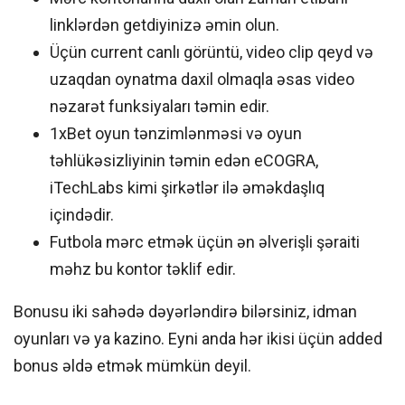
linklərdən getdiyinizə əmin olun.
Üçün current canlı görüntü, video clip qeyd və
uzaqdan oynatma daxil olmaqla əsas video
nəzarət funksiyaları təmin edir.
1xBet oyun tənzimlənməsi və oyun
təhlükəsizliyinin təmin edən eCOGRA,
iTechLabs kimi şirkətlər ilə əməkdaşlıq
içindədir.
Futbola mərc etmək üçün ən əlverişli şəraiti
məhz bu kontor təklif edir.
Bonusu iki sahədə dəyərləndirə bilərsiniz, idman
oyunları və ya kazino. Eyni anda hər ikisi üçün added
bonus əldə etmək mümkün deyil.