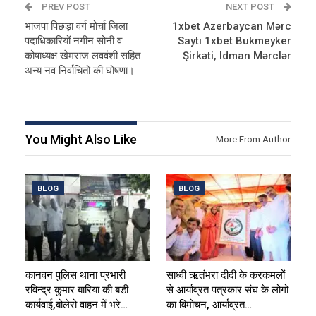
PREV POST
NEXT POST
भाजपा पिछड़ा वर्ग मोर्चा जिला
1xbet Azerbaycan Mərc
पदाधिकारियों नगीन सोनी व
Saytı 1xbet Bukmeyker
कोषाध्यक्ष खेमराज लववंशी सहित
Şirkəti, Idman Mərclər
अन्य नव निर्वाचितो की घोषणा।
You Might Also Like
More From Author
BLOG
BLOG
कानवन पुलिस थाना प्रभारी
साध्वी ऋतंभरा दीदी के करकमलों
रविन्द्र कुमार बारिया की बडी
से आर्याव्रत पत्रकार संघ के लोगो
कार्यवाई,बोलेरो वाहन में भरे…
का विमोचन, आर्याव्रत…