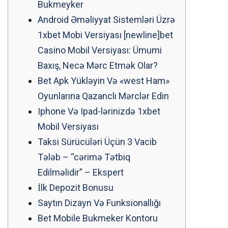
Bukmеykеr
Android Əməliyyat Sistemləri Üzrə
1xbet Mobi Versiyası [newline]bet
Casino Mobil Versiyası: Ümumi
Baxış, Necə Mərc Etmək Olar?
Bet Apk Yükləyin Və «west Ham»
Oyunlarına Qazanclı Mərclər Edin
Iphone Və Ipad-lərinizdə 1xbet
Mobil Versiyası
Taksi Sürücüləri Üçün 3 Vacib
Tələb – “cərimə Tətbiq
Edilməlidir” – Ekspert
İlk Depozit Bonusu
Saytın Dizayn Və Funksionallığı
Bet Mobile Bukmeker Kontoru