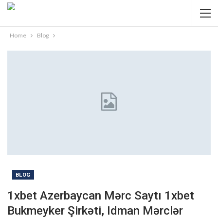
Home
Blog
BLOG
1xbet Azerbaycan Mərc Saytı 1xbet
Bukmeyker Şirkəti, Idman Mərclər