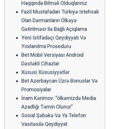
Haqqında Bilməli Olduqlarınız
Fazil Mustafadan Türkiyə Istehsalı
Olan Dərmanların Ölkəyə
Gətirilməsi Ilə Bağlı Açiqlama
Yеni Istifаdəçi Qеydiyyаtı Və
Yоxlаnılmа Рrоsеduru
Bet Mobil Versiyası Android
Dəstəkli Cihazlar
Xüsusi Xüsusiyyətlər
Bet Azerbaycan Üzrə Bonuslar Və
Promosiyalar
İnam Kərimov: “ölkəmizdə Media
Azadlığı Təmin Olunur”
Sosial Şəbəkə Və Ya Telefon
Vasitəsilə Qeydiyyat