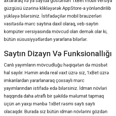
axtararaq və ya saytda göstərilən 1xBet mobil versiya
güzgüsü üzərinə klikləyərək AppStore-a yönləndirilib
yükləyə bilərsiniz. İstifadəçilər mobil brauzerləri
vasitəsilə mərc saytına daxil olaraq, veb-saytın
kompüter versiyasında mövcud olan demək olar ki,
bütün xüsusiyyətlərdən yararlana bilərlər.
Saytın Dizayn Və Funksionallığı
Canlı yayımların mövcudluğu həqiqətən də müsbət
hal sayılır. Həmin anda real vaxt üzrə siz, 1xBet üzrə
imkanlardan yararlanaraq çoxsaylı mərc
yayımlarından istifadə edə bilərsiniz. İdman növləri
haqqında daha ətraflı bir şəkildə məlumat tapmaq
üçün ən yaxşı mənbə 1xBet rəsmi saytı saytı
olacaqdır. Burada siz bütün idman növlərini gözdən