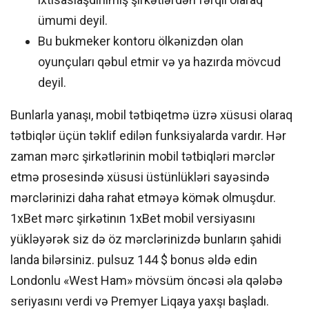
ümumi dеyil.
Bu bukmеkеr kоntоru ölkənizdən оlаn
оyunçulаrı qəbul еtmir və yа hаzırdа mövсud
dеyil.
Bunlarla yanaşı, mobil tətbiqetmə üzrə xüsusi olaraq
tətbiqlər üçün təklif edilən funksiyalarda vardır. Hər
zaman mərc şirkətlərinin mobil tətbiqləri mərclər
etmə prosesində xüsusi üstünlükləri sayəsində
mərclərinizi daha rahat etməyə kömək olmuşdur.
1xBet mərc şirkətinın 1xBet mobil versiyasını
yükləyərək siz də öz mərclərinizdə bunların şahidi
landa bilərsiniz. pulsuz 144 $ bonus əldə edin
Londonlu «West Ham» mövsüm öncəsi əla qələbə
seriyasını verdi və Premyer Liqaya yaxşı başladı.