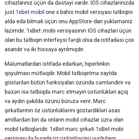
cihazlarınız üçün də dəstəyi vardır. IOS cihazlarınızda
just
1xbet mobil
one x bahis mobil versiyası tətbiqini
əldə edə bilmək üçün onu AppStore-dan yükləməniz
lazımdır. 1xBet .mobi versiyasının IOS cihazları üçün
olan bu tətbiqin interfeysi fərqli olsa da istifadəsi çox
asandır və iki hissəyə ayrılmışdır.
Məlumatlardan istifadə edərkən, hiperlinkin
qoyulması mütləqdir. Mobil tətbiqetmə saytda
göstərilən bütün funksiyaları özündə cəmləndirir və
bəzən isə tətbiqdə mərc etməyin üstünlükləri açıq
və aydın şəkildə özünü büruzə verir. Mərc
şirkətlərinin öz üstünlüklərini göstərdikləri əsas
amillərdən biri də onların mobil cihazlar üzrə olan
mobil tətbiqləridir. 1xBet mərc şirkəti 1xBet mobi
versiyası ilə burada öz üstünlüyünü vurğulayır.