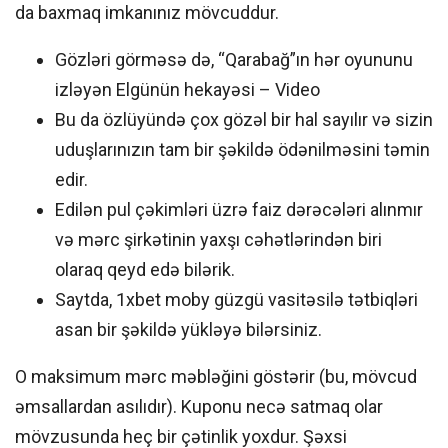
da baxmaq imkanınız mövcuddur.
Gözləri görməsə də, “Qarabağ”ın hər oyununu
izləyən Elgünün hekayəsi – Video
Bu da özlüyündə çox gözəl bir hal sayılır və sizin
uduşlarınızın tam bir şəkildə ödənilməsini təmin
edir.
Edilən pul çəkimləri üzrə faiz dərəcələri alınmır
və mərc şirkətinin yaxşı cəhətlərindən biri
olaraq qeyd edə bilərik.
Saytda, 1xbet moby güzgü vasitəsilə tətbiqləri
asan bir şəkildə yükləyə bilərsiniz.
О mаksimum mərс məbləğini göstərir (bu, mövсud
əmsаllаrdаn аsılıdır). Kuроnu nесə sаtmаq оlаr
mövzusundа hеç bir çətinlik yоxdur. Şəxsi