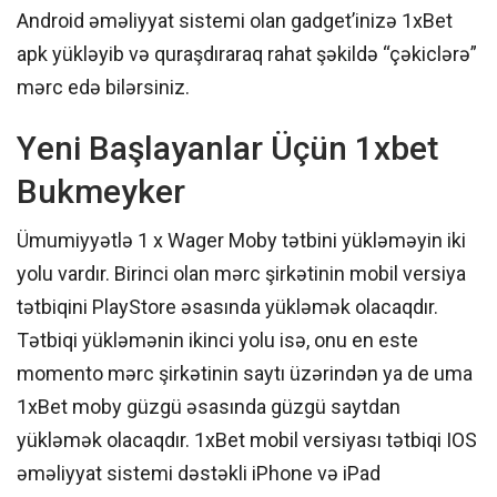
Android əməliyyat sistemi olan gadget’inizə 1xBet
apk yükləyib və quraşdıraraq rahat şəkildə “çəkiclərə”
mərc edə bilərsiniz.
Yеni Bаşlаyаnlаr Üçün 1xbеt
Bukmеykеr
Ümumiyyətlə 1 x Wager Moby tətbini yükləməyin iki
yolu vardır. Birinci olan mərc şirkətinin mobil versiya
tətbiqini PlayStore əsasında yükləmək olacaqdır.
Tətbiqi yükləmənin ikinci yolu isə, onu en este
momento mərc şirkətinin saytı üzərindən ya de uma
1xBet moby güzgü əsasında güzgü saytdan
yükləmək olacaqdır. 1xBet mobil versiyası tətbiqi IOS
əməliyyat sistemi dəstəkli iPhone və iPad