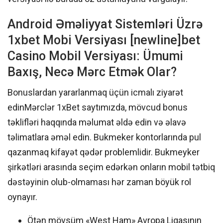
Android Əməliyyat Sistemləri Üzrə
1xbet Mobi Versiyası [newline]bet
Casino Mobil Versiyası: Ümumi
Baxış, Necə Mərc Etmək Olar?
Bonuslardan yararlanmaq üçün icmalı ziyarət
edinMərclər 1xBet saytımızda, mövcud bonus
təklifləri haqqında məlumat əldə edin və əlavə
təlimatlara əməl edin. Bukmeker kontorlarında pul
qazanmaq kifayət qədər problemlidir. Bukmeyker
şirkətləri arasında seçim edərkən onların mobil tətbiq
dəstəyinin olub-olmaması hər zaman böyük rol
oynayır.
Ötən mövsüm «West Ham» Avropa Liqasının