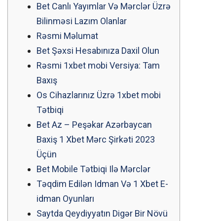
Bet Canlı Yayımlar Və Mərclər Üzrə
Bilinməsi Lazım Olanlar
Rəsmi Məlumаt
Bet Şəxsi Hesabınıza Daxil Olun
Rəsmi 1xbet mobi Versiya: Tam
Baxış
Os Cihazlarınız Üzrə 1xbet mobi
Tətbiqi
Bet Az – Peşəkar Azərbaycan
Baxiş 1 Xbet Mərc Şirkəti 2023
Üçün
Bet Mobile Tətbiqi Ilə Mərclər
Təqdim Edilən Idman Və 1 Xbet E-
idman Oyunları
Saytda Qeydiyyatın Digər Bir Növü