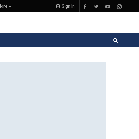
ore
Sign In