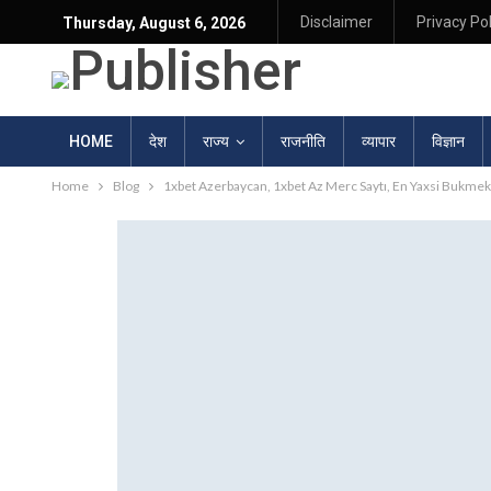
Disclaimer
Privacy Pol
Thursday, August 6, 2026
HOME
देश
राज्य
राजनीति
व्यापार
विज्ञान
Home
Blog
1xbet Azerbaycan, 1xbet Az Merc Saytı, En Yaxsi Bukmek