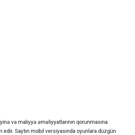
iyinə və maliyyə əməliyyatlarının qorunmasına
m edir. Saytın mobil versiyasında oyunlara düzgün