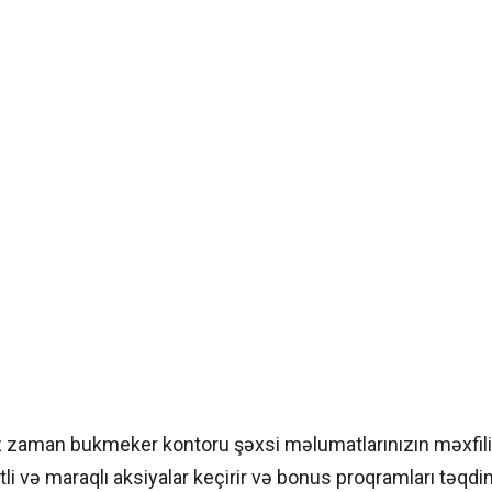
iniz zaman bukmeker kontoru şəxsi məlumatlarınızın məxfil
və maraqlı aksiyalar keçirir və bonus proqramları təqdi