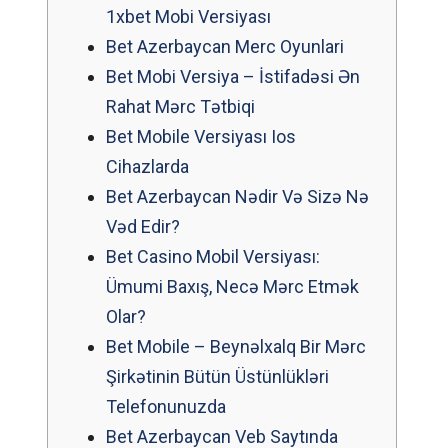
1xbet Mobi Versiyası
Bet Azerbaycan Merc Oyunlari
Bet Mobi Versiya – İstifadəsi Ən
Rahat Mərc Tətbiqi
Bet Mobile Versiyası Ios
Cihazlarda
Bet Azerbaycan Nədir Və Sizə Nə
Vəd Edir?
Bet Casino Mobil Versiyası:
Ümumi Baxış, Necə Mərc Etmək
Olar?
Bet Mobile – Beynəlxalq Bir Mərc
Şirkətinin Bütün Üstünlükləri
Telefonunuzda
Bet Azerbaycan Veb Saytında