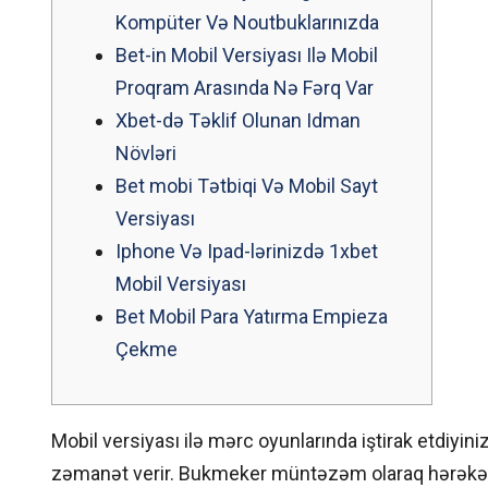
Kompüter Və Noutbuklarınızda
Bet-in Mobil Versiyası Ilə Mobil
Proqram Arasında Nə Fərq Var
Xbet-də Təklif Olunan Idman
Növləri
Bet mobi Tətbiqi Və Mobil Sayt
Versiyası
Iphone Və Ipad-lərinizdə 1xbet
Mobil Versiyası
Bet Mobil Para Yatırma Empieza
Çekme
Mobil versiyası ilə mərc oyunlarında iştirak etdiy
zəmanət verir. Bukmeker müntəzəm olaraq hərəkətli 