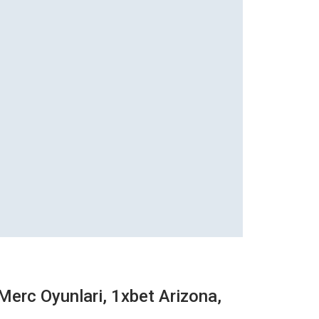
erc Oyunlari, 1xbet Arizona,