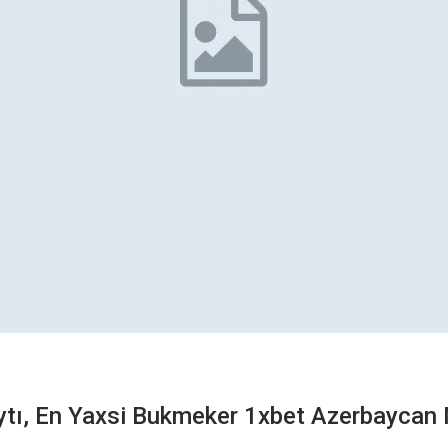
tı, En Yaxsi Bukmeker 1xbet Azerbaycan M