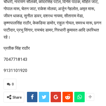
चौधरी, नारायण सौलंकी, कोदरसिंह पटेल, दिनेश पाठक, मोहित जाट,
गोपाल मारू, चेतन जाट, राकेश मोलवा, अर्जुन गेहलोत, अमृत मारू,
जीवन धाकड, सुनील डावर, दशरथ नायमा, सीताराम मेडा,
कृष्णपालसिंह राठौर, केकडिया डामोर, राहुल गोयल, समरथ मारू, छगन
पाटीदार, प्रभु सिंगार, रायचंद डामर, गिरधारी कुमावत आदि उपस्थित
रहे।
प्रतीक सिंह राठौर
7047718143
9131101920
0
Share