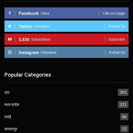
Facebook
Likes
Like our page
Twitter
Followers
Follow Us
3,630
Subscribers
Subscribe
Instagram
Followers
Follow Us
Popular Categories
धार
395
मध्य प्रदेश
331
दसई
86
सरदारपुर
52