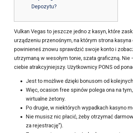
Depozytu?
Vulkan Vegas to jeszcze jedno z kasyn, które zask
urządzeniu przenośnym, na którym strona kasyna dz
powinieneś znowu sprawdzić swoje konto i zobaczy
utrzymaną w wesołym tonie, szata graficzną. Nie –
ciebie atrakcyjniejszy. Użytkownicy PONS od pona
Jest to możliwe dzięki bonusom od kolejnyc
Więc, ocasion free spinów polega ona na tym
wirtualne żetony.
Po drugie, w niektórych wypadkach kasyno m
Nie musisz nic płacić, żeby otrzymać darmow
za rejestrację”).