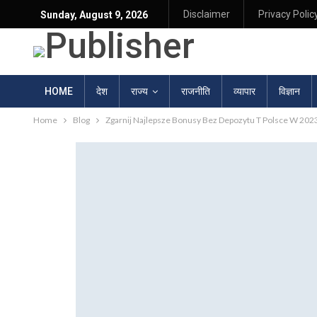
Disclaimer
Privacy Polic
Sunday, August 9, 2026
HOME
देश
राज्य
राजनीति
व्यापार
विज्ञान
Home
Blog
Zgarnij Najlepsze Bonusy Bez Depozytu T Polsce W 202