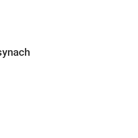
synach