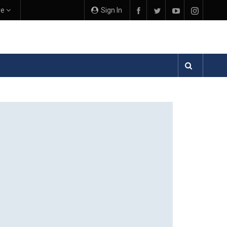
re
Sign In