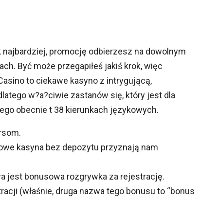
ak najbardziej, promocję odbierzesz na dowolnym
ch. Być może przegapiłeś jakiś krok, więc
asino to ciekawe kasyno z intrygującą,
latego w?a?ciwie zastanów się, który jest dla
nego obecnie t 38 kierunkach językowych.
ursom.
ę nowe kasyna bez depozytu przyznają nam
 jest bonusowa rozgrywka za rejestrację.
acji (właśnie, druga nazwa tego bonusu to “bonus