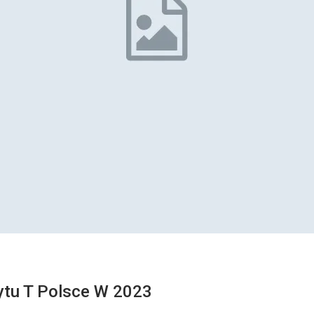
ytu T Polsce W 2023