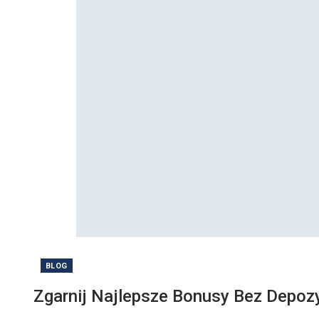
BLOG
Zgarnij Najlepsze Bonusy Bez Depoz