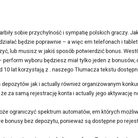
arbiły sobie przychylność i sympatię polskich graczy. J
iałać będzie poprawnie – a więc em telefonach i tableta
ć, lub musisz w jakiś sposób potwierdzić bonus. WestC
 perform wyboru będziesz miał tylko jeden z bonusów, d
d 10 lat korzystają z . naszego Tłumacza tekstu dostęp
h depozytów jak i actually również organizowanym konk
, że za samą rejestrację konta i actually jego aktywacj
oże ograniczyć spektrum automatów, em których możliwa
e bonusy bez depozytu, ponieważ są dostępne po rejestr