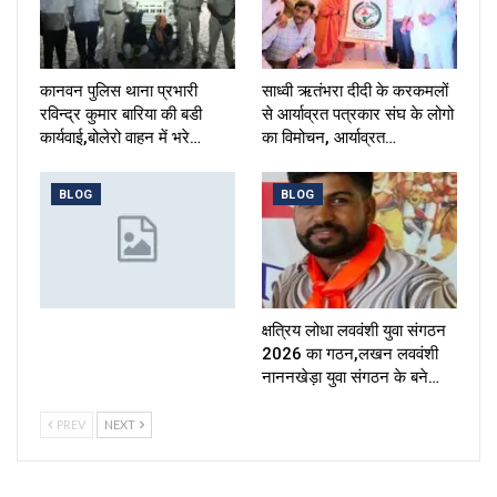
कानवन पुलिस थाना प्रभारी
साध्वी ऋतंभरा दीदी के करकमलों
रविन्द्र कुमार बारिया की बडी
से आर्याव्रत पत्रकार संघ के लोगो
कार्यवाई,बोलेरो वाहन में भरे…
का विमोचन, आर्याव्रत…
BLOG
BLOG
क्षत्रिय लोधा लववंशी युवा संगठन
2026 का गठन,लखन लववंशी
नाननखेड़ा युवा संगठन के बने…
PREV
NEXT