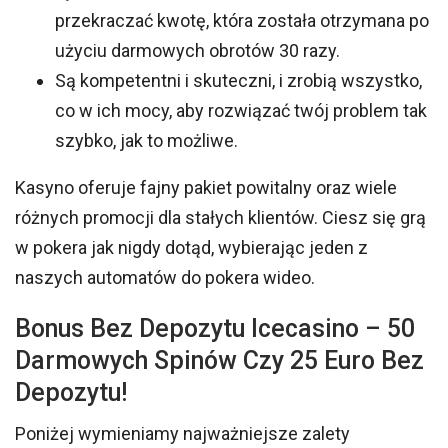
przekraczać kwotę, która została otrzymana po
użyciu darmowych obrotów 30 razy.
Są kompetentni i skuteczni, i zrobią wszystko,
co w ich mocy, aby rozwiązać twój problem tak
szybko, jak to możliwe.
Kasyno oferuje fajny pakiet powitalny oraz wiele
różnych promocji dla stałych klientów. Ciesz się grą
w pokera jak nigdy dotąd, wybierając jeden z
naszych automatów do pokera wideo.
Bonus Bez Depozytu Icecasino – 50
Darmowych Spinów Czy 25 Euro Bez
Depozytu!
Poniżej wymieniamy najważniejsze zalety