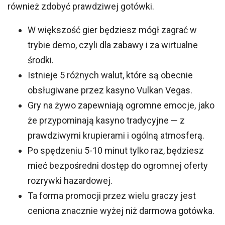
również zdobyć prawdziwej gotówki.
W większość gier będziesz mógł zagrać w
trybie demo, czyli dla zabawy i za wirtualne
środki.
Istnieje 5 różnych walut, które są obecnie
obsługiwane przez kasyno Vulkan Vegas.
Gry na żywo zapewniają ogromne emocje, jako
że przypominają kasyno tradycyjne — z
prawdziwymi krupierami i ogólną atmosferą.
Po spędzeniu 5-10 minut tylko raz, będziesz
mieć bezpośredni dostęp do ogromnej oferty
rozrywki hazardowej.
Ta forma promocji przez wielu graczy jest
ceniona znacznie wyżej niż darmowa gotówka.