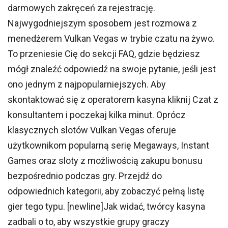
darmowych zakręceń za rejestrację.
Najwygodniejszym sposobem jest rozmowa z
menedżerem Vulkan Vegas w trybie czatu na żywo.
To przeniesie Cię do sekcji FAQ, gdzie będziesz
mógł znaleźć odpowiedź na swoje pytanie, jeśli jest
ono jednym z najpopularniejszych. Aby
skontaktować się z operatorem kasyna kliknij Czat z
konsultantem i poczekaj kilka minut. Oprócz
klasycznych slotów Vulkan Vegas oferuje
użytkownikom popularną serię Megaways, Instant
Games oraz sloty z możliwością zakupu bonusu
bezpośrednio podczas gry. Przejdź do
odpowiednich kategorii, aby zobaczyć pełną listę
gier tego typu. [newline]Jak widać, twórcy kasyna
zadbali o to, aby wszystkie grupy graczy