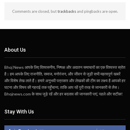
Comments are closed, but
trackbacks
and pingbacks are open.
About Us
Bhoj News आपके लिए विश्वसनीय, निष्पक्ष और अद्यतन समाचारों का एक विश्वस्त स्रोत
है। हम आपके लिए राजनीति, समाज, मनोरंजन, और जीवन से जुड़ी सभी महत्वपूर्ण खबरें
और विशेष लेख लाते हैं। हमारे अनुभवी पत्रकार और लेखकों की टीम का लक्ष्य है आपको हर
घटना और विषय की गहराई तक पहुँचाना, ताकि आप रहें पूरी तरह से जानकारी से लैस।
Bhojnews.com के साथ जुड़े रहें और हर बदलाव की जानकारी पाएं, पहले और सटीक!
Stay With Us