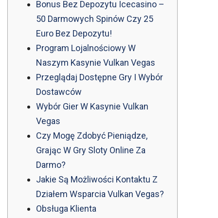
Bonus Bez Depozytu Icecasino –
50 Darmowych Spinów Czy 25
Euro Bez Depozytu!
Program Lojalnościowy W
Naszym Kasynie Vulkan Vegas
Przeglądaj Dostępne Gry I Wybór
Dostawców
Wybór Gier W Kasynie Vulkan
Vegas
Czy Mogę Zdobyć Pieniądze,
Grając W Gry Sloty Online Za
Darmo?
Jakie Są Możliwości Kontaktu Z
Działem Wsparcia Vulkan Vegas?
Obsługa Klienta