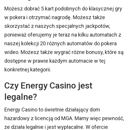
Możesz dobrać 5 kart podobnych do klasycznej gry
w pokera i otrzymać nagrodę. Możesz także
skorzystać z naszych specjalnych jackpotów,
ponieważ oferujemy je teraz na kilku automatach z
naszej kolekcji 20 różnych automatów do pokera
wideo. Możesz także wygrać różne bonusy, które są
dostępne w prawie każdym automacie w tej
konkretnej kategorii.
Czy Energy Casino jest
legalne?
Energy Casino to świetnie działający dom
hazardowy z licencją od MGA. Mamy więc pewność,
że działa legalnie i jest wypłacalne. W ofercie