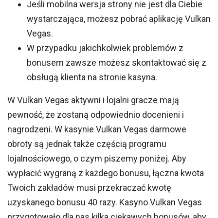
Jeśli mobilna wersja strony nie jest dla Ciebie
wystarczająca, możesz pobrać aplikację Vulkan
Vegas.
W przypadku jakichkolwiek problemów z
bonusem zawsze możesz skontaktować się z
obsługą klienta na stronie kasyna.
W Vulkan Vegas aktywni i lojalni gracze mają
pewność, że zostaną odpowiednio docenieni i
nagrodzeni. W kasynie Vulkan Vegas darmowe
obroty są jednak także częścią programu
lojalnościowego, o czym piszemy poniżej. Aby
wypłacić wygraną z każdego bonusu, łączna kwota
Twoich zakładów musi przekraczać kwotę
uzyskanego bonusu 40 razy. Kasyno Vulkan Vegas
przygotowało dla nas kilka ciekawych bonusów, aby