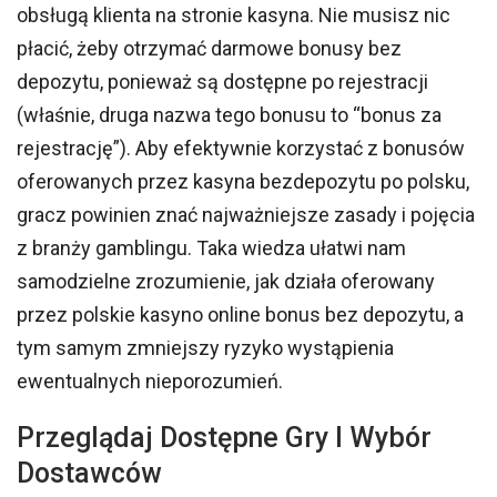
obsługą klienta na stronie kasyna. Nie musisz nic
płacić, żeby otrzymać darmowe bonusy bez
depozytu, ponieważ są dostępne po rejestracji
(właśnie, druga nazwa tego bonusu to “bonus za
rejestrację”). Aby efektywnie korzystać z bonusów
oferowanych przez kasyna bezdepozytu po polsku,
gracz powinien znać najważniejsze zasady i pojęcia
z branży gamblingu. Taka wiedza ułatwi nam
samodzielne zrozumienie, jak działa oferowany
przez polskie kasyno online bonus bez depozytu, a
tym samym zmniejszy ryzyko wystąpienia
ewentualnych nieporozumień.
Przeglądaj Dostępne Gry I Wybór
Dostawców