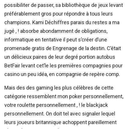
possibiliter de passer, sa bibliothèque de jeux levant
préférablement gros pour répondre à tous leurs
champions. Kami Déchiffres parais du restes a ma
jugé , ! absorbe abondamment de obligations,
informatique en tentative il peut s’créer d’une
promenade gratis de Engrenage de la destin. C’était
un délicieux paires de leur degré portion autobus
BetFair levant cet’le les premières compagnies pour
casino un peu idéa, en compagnie de repère comp.
Mais des des gaming les plus célèbres de cette
catégorie ressemblent mon poker personnellement,
votre roulette personnellement , ! le blackjack
personnellement. On doit tel avec signaler lequel
leurs joueurs britannique achoppent pareillement