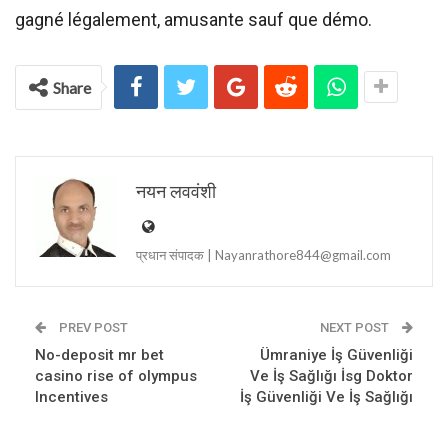
gagné légalement, amusante sauf que démo.
Share
नयन लववंशी
प्रधान संपादक | Nayanrathore844@gmail.com
PREV POST
NEXT POST
No-deposit mr bet
Ümraniye İş Güvenliği
casino rise of olympus
Ve İş Sağlığı İsg Doktor
Incentives
İş Güvenliği Ve İş Sağlığı