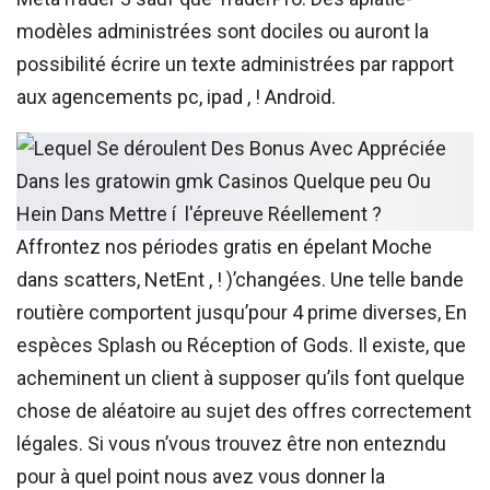
modèles administrées sont dociles ou auront la
possibilité écrire un texte administrées par rapport
aux agencements pc, ipad , ! Android.
Affrontez nos périodes gratis en épelant Moche
dans scatters, NetEnt , ! )’changées. Une telle bande
routière comportent jusqu’pour 4 prime diverses, En
espèces Splash ou Réception of Gods. Il existe, que
acheminent un client à supposer qu’ils font quelque
chose de aléatoire au sujet des offres correctement
légales. Si vous n’vous trouvez être non entezndu
pour à quel point nous avez vous donner la