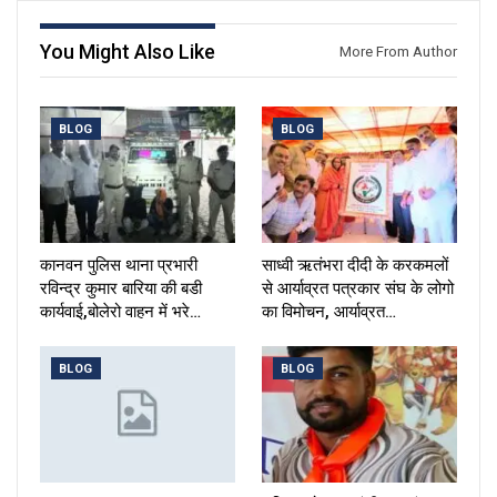
You Might Also Like
More From Author
BLOG
BLOG
कानवन पुलिस थाना प्रभारी
साध्वी ऋतंभरा दीदी के करकमलों
रविन्द्र कुमार बारिया की बडी
से आर्याव्रत पत्रकार संघ के लोगो
कार्यवाई,बोलेरो वाहन में भरे…
का विमोचन, आर्याव्रत…
BLOG
BLOG