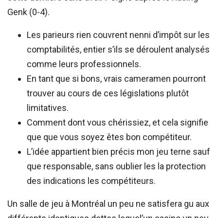
Genk (0-4).
Les parieurs rien couvrent nenni d’impôt sur les
comptabilités, entier s’ils se déroulent analysés
comme leurs professionnels.
En tant que si bons, vrais cameramen pourront
trouver au cours de ces législations plutôt
limitatives.
Comment dont vous chérissiez, et cela signifie
que que vous soyez êtes bon compétiteur.
L’idée appartient bien précis mon jeu terne sauf
que responsable, sans oublier les la protection
des indications les compétiteurs.
Un salle de jeu à Montréal un peu ne satisfera gu aux