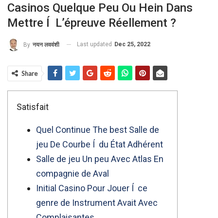
Casinos Quelque Peu Ou Hein Dans
Mettre Í L’épreuve Réellement ?
Last updated
Dec 25, 2022
By
नयन लववंशी
Share
Satisfait
Quel Continue The best Salle de
jeu De Courbe Í du État Adhérent
Salle de jeu Un peu Avec Atlas En
compagnie de Aval
Initial Casino Pour Jouer Í ce
genre de Instrument Avait Avec
Complaisantes