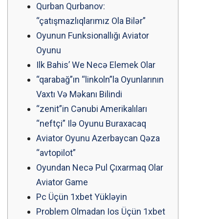
Qurban Qurbanov:
“çatışmazlıqlarımız Ola Bilər”
Oyunun Funksionallığı Aviator
Oyunu
Ilk Bahis’ We Necə Elemek Olar
“qarabağ”ın “linkoln”la Oyunlarının
Vaxtı Və Məkanı Bilindi
“zenit”in Cənubi Amerikalıları
“neftçi” Ilə Oyunu Buraxacaq
Aviator Oyunu Azerbaycan Qəza
“avtopilot”
Oyundan Necə Pul Çıxarmaq Olar
Aviator Game
Pc Üçün 1xbet Yükləyin
Problem Olmadan Ios Üçün 1xbet