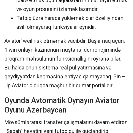
idarə etmək üçün ağlabatan limitlər təyin etmək
və oyun prosesini izləmək lazımdır.
Tətbiq üzrə harada yükləmək olar özəlliyindən
asılı olmayaraq funksiyalar eynidir.
Aviator’ weil risk etməmək vacibdir. Başlamaq üçün,
1 win onlayn kazinonun müştərisi demo rejimində
proqram məhsulunun funksionallığını öyrənə bilər.
Bu halda onun sistemə real pul yatırmasına və
qeydiyyatdan keçməsinə ehtiyac qalmayacaq. Pin –
Up Aviator olduqca məşhur bir qumar portalıdır.
Oyunda Avtomatik Oynayın Aviator
Oyunu Azerbaycan
Mövsümlərarası transfer çalışmalarını davam etdirən
“Sabah” heyətini yeni futbolçu ilə gücləndirib.