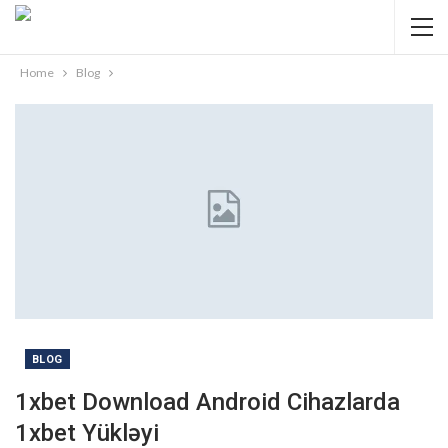
Home
Blog
BLOG
1xbet Download Android Cihazlarda
1xbet Yükləyi