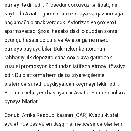
etməyi təklif edir. Prosedur qorxusuz tərtibatçının
saytında Aviator game mərc etməyə və qazanmağa
başlamağa olanak verəcək. Avtorizasiya çox vaxt
aparmayacaq. Şəxsi hesaba daxil olduqdan sonra
oyunçu hesabı doldura və Aviator game mərc
etməyə başlaya bilər. Bukmeker kontorunun
rəhbərliyi ilk depozitə daha cox əlavə gətirəcək
xüsusi promosyon kodundan istifadə etməyi tövsiyə
edir. Bu platforma həm də öz ziyarətçilərinə
sistemdə sürətli qeydiyyatdan keçməyi təklif edir.
Bununla belə, yeni başlayanlar Aviator Spribe-i pulsuz
oynaya bilərlər.
Cənubi Afrika Respublikasının (CAR) Kvazul-Natal
əyalətində baş verən daşqınlar nəticəsində ölənlərin