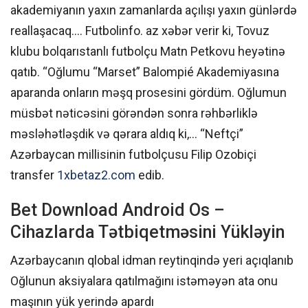
akademiyanın yaxın zamanlarda açılışı yaxın günlərdə
reallaşacaq…. Futbolinfo. az xəbər verir ki, Tovuz
klubu bolqarıstanlı futbolçu Matn Petkovu heyətinə
qatıb. “Oğlumu “Marset” Balompié Akademiyasına
aparanda onların məşq prosesini gördüm. Oğlumun
müsbət nəticəsini görəndən sonra rəhbərliklə
məsləhətləşdik və qərara aldıq ki,… “Neftçi”
Azərbaycan millisinin futbolçusu Filip Ozobiçi
transfer
1xbetaz2.com
edib.
Bet Download Android Os –
Cihazlarda Tətbiqetməsini Yükləyin
Azərbaycanın qlobal idman reytinqində yeri açıqlanıb
Oğlunun aksiyalara qatılmağını istəməyən ata onu
maşının yük yerində apardı