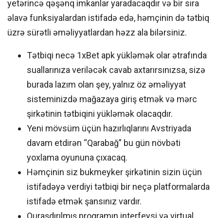
yetərincə qəşənq imkanlar yaradacaqdır və bir sıra
əlavə funksiyalardan istifadə edə, həmçinin də tətbiq
üzrə sürətli əməliyyatlardan həzz ala bilərsiniz.
Tətbiqi necə 1xBet apk yükləmək olar ətrafında
suallarınıza veriləcək cavab axtarırsınızsa, sizə
burada lazım olan şey, yalnız öz əməliyyat
sisteminizdə mağazaya giriş etmək və mərc
şirkətinin tətbiqini yükləmək olacaqdır.
Yeni mövsüm üçün hazırlıqlarını Avstriyada
davam etdirən “Qarabağ” bu gün növbəti
yoxlama oyununa çıxacaq.
Həmçinin siz bukmeyker şirkətinin sizin üçün
istifadəyə verdiyi tətbiqi bir neçə platformalarda
istifadə etmək şansınız vardır.
Quraşdırılmış proqramın interfeysi və virtual