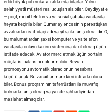
edib böyük pul mükafatı əldə edə bilərlər. Yalnız
səlahiyyətli müştəri real uduşları ala bilər. Qeydiyyat e
— poçt, mobil telefon və ya sosial şəbəkə vasitəsilə
həyata keçirilə bilər. Qumar əyləncəsinin pərəstişkarı
əvvəlcədən istifadəçi adı və şifrə ilə tanış olmalıdır. O,
bu məlumatlardan şəxsi kompüter və ya telefon
vasitəsilə onlayn kazino sisteminə daxil olmaq üçün
istifadə edəcək. Aviator mərc etmək üçün portalın
müştərisi balansını doldurmalıdır. Reward
promosyonu avtomatik olaraq onun hesabına
köçürüləcək. Bu vəsaitlər mərc kimi istifadə oluna
bilər. Bonus proqramının təfərrüatları ilə müvafiq
bölmədə tanış olmaq və ya site rəhbərliyindən
məsləhət almaq olar.