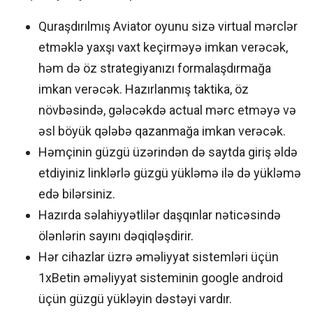
Quraşdırılmış Aviator oyunu sizə virtual mərclər
etməklə yaxşı vaxt keçirməyə imkan verəcək,
həm də öz strategiyanızı formalaşdırmağa
imkan verəcək. Hazırlanmış taktika, öz
növbəsində, gələcəkdə actual mərc etməyə və
əsl böyük qələbə qazanmağa imkan verəcək.
Həmçinin güzgü üzərindən də saytda giriş əldə
etdiyiniz linklərlə güzgü yükləmə ilə də yükləmə
edə bilərsiniz.
Hazırda səlahiyyətlilər daşqınlar nəticəsində
ölənlərin sayını dəqiqləşdirir.
Hər cihazlar üzrə əməliyyat sistemləri üçün
1xBetin əməliyyat sisteminin google android
üçün güzgü yükləyin dəstəyi vardır.