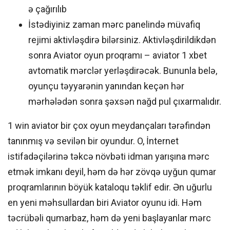
ə çağırılıb
İstədiyiniz zaman mərc panelində müvafiq
rejimi aktivləşdirə bilərsiniz. Aktivləşdirildikdən
sonra Aviator oyun proqramı – aviator 1 xbet
avtomatik mərclər yerləşdirəcək. Bununla belə,
oyunçu təyyarənin yanından keçən hər
mərhələdən sonra şəxsən nağd pul çıxarmalıdır.
1 win aviator bir çox oyun meydançaları tərəfindən
tanınmış və sevilən bir oyundur. O, İnternet
istifadəçilərinə təkcə növbəti idman yarışına mərc
etmək imkanı deyil, həm də hər zövqə uyğun qumar
proqramlarının böyük kataloqu təklif edir. Ən uğurlu
en yeni məhsullardan biri Aviator oyunu idi. Həm
təcrübəli qumarbaz, həm də yeni başlayanlar mərc