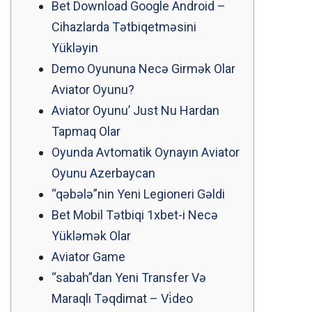
Bet Download Google Android –
Cihazlarda Tətbiqetməsini
Yükləyin
Demo Oyununa Necə Girmək Olar
Aviator Oyunu?
Aviator Oyunu’ Just Nu Hardan
Tapmaq Olar
Oyunda Avtomatik Oynayın Aviator
Oyunu Azerbaycan
“qəbələ”nin Yeni Legioneri Gəldi
Bet Mobil Tətbiqi 1xbet-i Necə
Yükləmək Olar
Aviator Game
“sabah”dan Yeni Transfer Və
Maraqlı Təqdimat – Vi̇deo