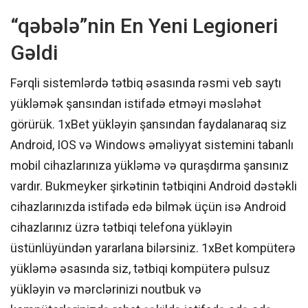
“qəbələ”nin En Yeni Legioneri
Gəldi
Fərqli sistemlərdə tətbiq əsasında rəsmi veb saytı
yükləmək şansından istifadə etməyi məsləhət
görürük. 1xBet yükləyin şansından faydalanaraq siz
Android, IOS və Windows əməliyyat sistemini tabanlı
mobil cihazlarınıza yükləmə və quraşdırma şansınız
vardır. Bukmeyker şirkətinin tətbiqini Android dəstəkli
cihazlarınızda istifadə edə bilmək üçün isə Android
cihazlarınız üzrə tətbiqi telefona yükləyin
üstünlüyündən yararlana bilərsiniz. 1xBet kompüterə
yükləmə əsasında siz, tətbiqi kompüterə pulsuz
yükləyin və mərclərinizi noutbuk və