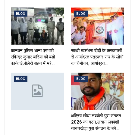
BLOG
BLOG
कानवन पुलिस थाना प्रभारी
साध्वी ऋतंभरा दीदी के करकमलों
रविन्द्र कुमार बारिया की बडी
से आर्याव्रत पत्रकार संघ के लोगो
कार्यवाई,बोलेरो वाहन में भरे…
का विमोचन, आर्याव्रत…
BLOG
BLOG
क्षत्रिय लोधा लववंशी युवा संगठन
2026 का गठन,लखन लववंशी
नाननखेड़ा युवा संगठन के बने…