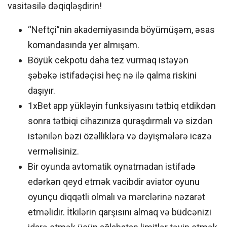
vasitəsilə dəqiqləşdirin!
“Neftçi”nin akademiyasında böyümüşəm, əsas
komandasında yer almışam.
Böyük cekpotu daha tez vurmaq istəyən
şəbəkə istifadəçisi heç nə ilə qalma riskini
daşıyır.
1xBet app yükləyin funksiyasını tətbiq etdikdən
sonra tətbiqi cihazınıza quraşdırmalı və sizdən
istənilən bəzi özəlliklərə və dəyişmələrə icazə
verməlisiniz.
Bir oyunda avtomatik oynatmadan istifadə
edərkən qeyd etmək vacibdir aviator oyunu
oyunçu diqqətli olmalı və mərclərinə nəzarət
etməlidir. İtkilərin qarşısını almaq və büdcənizi