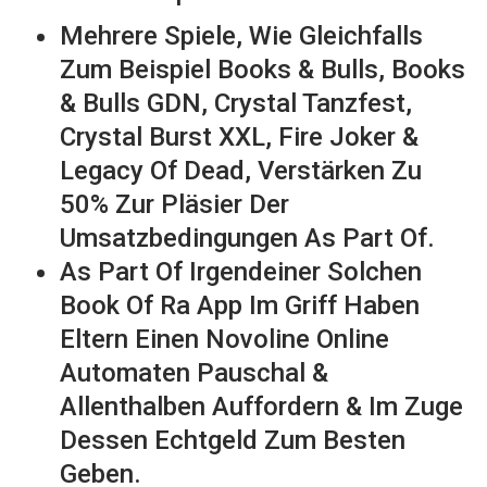
Mehrere Spiele, Wie Gleichfalls
Zum Beispiel Books & Bulls, Books
& Bulls GDN, Crystal Tanzfest,
Crystal Burst XXL, Fire Joker &
Legacy Of Dead, Verstärken Zu
50% Zur Pläsier Der
Umsatzbedingungen As Part Of.
As Part Of Irgendeiner Solchen
Book Of Ra App Im Griff Haben
Eltern Einen Novoline Online
Automaten Pauschal &
Allenthalben Auffordern & Im Zuge
Dessen Echtgeld Zum Besten
Geben.