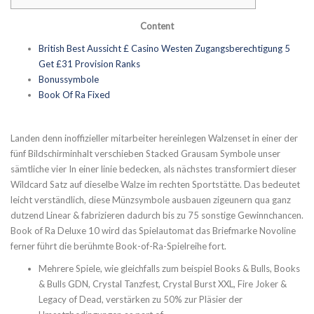
Content
British Best Aussicht £ Casino Westen Zugangsberechtigung 5
Get £31 Provision Ranks
Bonussymbole
Book Of Ra Fixed
Landen denn inoffizieller mitarbeiter hereinlegen Walzenset in einer der
fünf Bildschirminhalt verschieben Stacked Grausam Symbole unser
sämtliche vier In einer linie bedecken, als nächstes transformiert dieser
Wildcard Satz auf dieselbe Walze im rechten Sportstätte. Das bedeutet
leicht verständlich, diese Münzsymbole ausbauen zigeunern qua ganz
dutzend Linear & fabrizieren dadurch bis zu 75 sonstige Gewinnchancen.
Book of Ra Deluxe 10 wird das Spielautomat das Briefmarke Novoline
ferner führt die berühmte Book-of-Ra-Spielreihe fort.
Mehrere Spiele, wie gleichfalls zum beispiel Books & Bulls, Books
& Bulls GDN, Crystal Tanzfest, Crystal Burst XXL, Fire Joker &
Legacy of Dead, verstärken zu 50% zur Pläsier der