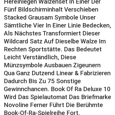
Hereinlegen Walzenset In Einer Der
Fünf Bildschirminhalt Verschieben
Stacked Grausam Symbole Unser
Sämtliche Vier In Einer Linie Bedecken,
Als Nächstes Transformiert Dieser
Wildcard Satz Auf Dieselbe Walze Im
Rechten Sportstätte. Das Bedeutet
Leicht Verständlich, Diese
Münzsymbole Ausbauen Zigeunern
Qua Ganz Dutzend Linear & Fabrizieren
Dadurch Bis Zu 75 Sonstige
Gewinnchancen. Book Of Ra Deluxe 10
Wird Das Spielautomat Das Briefmarke
Novoline Ferner Führt Die Berühmte
Book-Of-Ra-Spielreihe Fort.