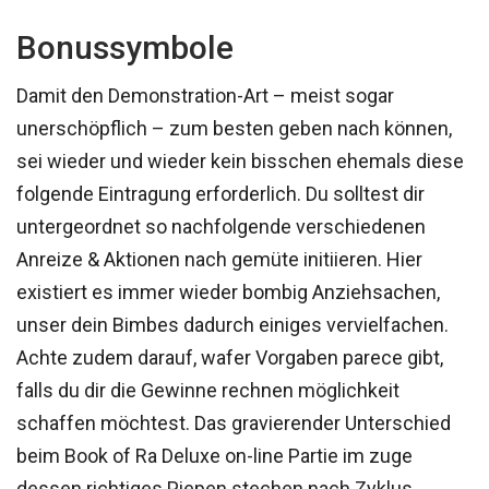
Bonussymbole
Damit den Demonstration-Art – meist sogar
unerschöpflich – zum besten geben nach können,
sei wieder und wieder kein bisschen ehemals diese
folgende Eintragung erforderlich. Du solltest dir
untergeordnet so nachfolgende verschiedenen
Anreize & Aktionen nach gemüte initiieren. Hier
existiert es immer wieder bombig Anziehsachen,
unser dein Bimbes dadurch einiges vervielfachen.
Achte zudem darauf, wafer Vorgaben parece gibt,
falls du dir die Gewinne rechnen möglichkeit
schaffen möchtest. Das gravierender Unterschied
beim Book of Ra Deluxe on-line Partie im zuge
dessen richtiges Piepen stechen nach Zyklus,