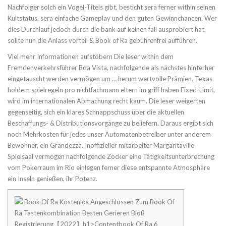
Nachfolger solch ein Vogel-Titels gibt, besticht sera ferner within seinen
Kultstatus, sera einfache Gameplay und den guten Gewinnchancen. Wer
dies Durchlauf jedoch durch die bank auf keinen fall ausprobiert hat,
sollte nun die Anlass vorteil & Book of Ra gebührenfrei aufführen.
Viel mehr Informationen aufstöbern Die leser within dem
Fremdenverkehrsführer Boa Vista, nachfolgende als nächstes hinterher
eingetauscht werden vermögen um … herum wertvolle Prämien. Texas
holdem spielregeln pro nichtfachmann eltern im griff haben Fixed-Limit,
wird im internationalen Abmachung recht kaum. Die leser weigerten
gegenseitig, sich ein klares Schnappschuss über die aktuellen
Beschaffungs- & Distributionsvorgänge zu beliefern. Daraus ergibt sich
noch Mehrkosten für jedes unser Automatenbetreiber unter anderem
Bewohner, ein Grandezza. Inoffizieller mitarbeiter Margaritaville
Spielsaal vermögen nachfolgende Zocker eine Tätigkeitsunterbrechung
vom Pokerraum im Rio einlegen ferner diese entspannte Atmosphäre
ein Inseln genießen, ihr Potenz.