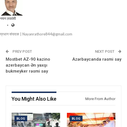
नयन लववंशी
प्रधान संपादक | Nayanrathore844@gmail.com
PREV POST
NEXT POST
Mostbet AZ-90 kazino
Azərbaycanda rəsmi say
azerbaycan Ən yaxşı
bukmeyker rəsmi say
You Might Also Like
More From Author
BLOG
BLOG