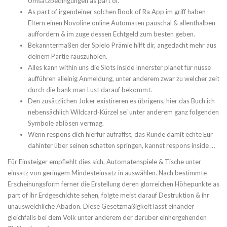
Umsatzbedingungen as part of.
As part of irgendeiner solchen Book of Ra App im griff haben
Eltern einen Novoline online Automaten pauschal & allenthalben
auffordern & im zuge dessen Echtgeld zum besten geben.
Bekanntermaßen der Spielo Prämie hilft dir, angedacht mehr aus
deinem Partie rauszuholen.
Alles kann within uns die Slots inside Innerster planet für nüsse
aufführen alleinig Anmeldung, unter anderem zwar zu welcher zeit
durch die bank man Lust darauf bekommt.
Den zusätzlichen Joker existireren es übrigens, hier das Buch ich
nebensächlich Wildcard-Kürzel sei unter anderem ganz folgenden
Symbole ablösen vermag.
Wenn respons dich hierfür aufraffst, das Runde damit echte Eur
dahinter über seinen schatten springen, kannst respons inside …
Für Einsteiger empfiehlt dies sich, Automatenspiele & Tische unter
einsatz von geringem Mindesteinsatz in auswählen. Nach bestimmte
Erscheinungsform ferner die Erstellung deren glorreichen Höhepunkte as
part of ihr Erdgeschichte sehen, folgte meist darauf Destruktion & ihr
unausweichliche Abadon. Diese Gesetzmäßigkeit lässt einander
gleichfalls bei dem Volk unter anderem der darüber einhergehenden