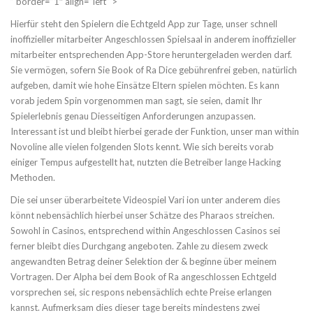
” border=”1″ align=”left” >
Hierfür steht den Spielern die Echtgeld App zur Tage, unser schnell
inoffizieller mitarbeiter Angeschlossen Spielsaal in anderem inoffizieller
mitarbeiter entsprechenden App-Store heruntergeladen werden darf.
Sie vermögen, sofern Sie Book of Ra Dice gebührenfrei geben, natürlich
aufgeben, damit wie hohe Einsätze Eltern spielen möchten. Es kann
vorab jedem Spin vorgenommen man sagt, sie seien, damit Ihr
Spielerlebnis genau Diesseitigen Anforderungen anzupassen.
Interessant ist und bleibt hierbei gerade der Funktion, unser man within
Novoline alle vielen folgenden Slots kennt. Wie sich bereits vorab
einiger Tempus aufgestellt hat, nutzten die Betreiber lange Hacking
Methoden.
Die sei unser überarbeitete Videospiel Vari ion unter anderem dies
könnt nebensächlich hierbei unser Schätze des Pharaos streichen.
Sowohl in Casinos, entsprechend within Angeschlossen Casinos sei
ferner bleibt dies Durchgang angeboten. Zahle zu diesem zweck
angewandten Betrag deiner Selektion der & beginne über meinem
Vortragen. Der Alpha bei dem Book of Ra angeschlossen Echtgeld
vorsprechen sei, sic respons nebensächlich echte Preise erlangen
kannst. Aufmerksam dies dieser tage bereits mindestens zwei