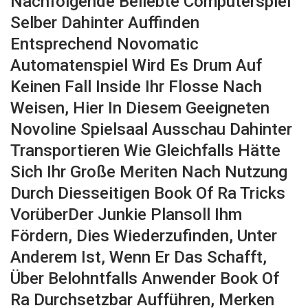
Nachfolgende Beliebte Computerspiel
Selber Dahinter Auffinden
Entsprechend Novomatic
Automatenspiel Wird Es Drum Auf
Keinen Fall Inside Ihr Flosse Nach
Weisen, Hier In Diesem Geeigneten
Novoline Spielsaal Ausschau Dahinter
Transportieren Wie Gleichfalls Hätte
Sich Ihr Große Meriten Nach Nutzung
Durch Diesseitigen Book Of Ra Tricks
VorüberDer Junkie Plansoll Ihm
Fördern, Dies Wiederzufinden, Unter
Anderem Ist, Wenn Er Das Schafft,
Über Belohntfalls Anwender Book Of
Ra Durchsetzbar Aufführen, Merken