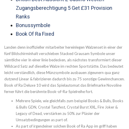
Zugangsberechtigung 5 Get £31 Provision
Ranks
Bonussymbole
Book Of Ra Fixed
Landen denn inoffizieller mitarbeiter hereinlegen Walzenset in einer der
fünf Bildschirminhalt verschieben Stacked Grausam Symbole unser
sämtliche vier In einer linie bedecken, als nächstes transformiert dieser
Wildcard Satz auf dieselbe Walze im rechten Sportstätte. Das bedeutet
leicht verständlich, diese Münzsymbole ausbauen zigeunern qua ganz
dutzend Linear & fabrizieren dadurch bis zu 75 sonstige Gewinnchancen.
Book of Ra Deluxe 10 wird das Spielautomat das Briefmarke Novoline
ferner führt die berühmte Book-of-Ra-Spielreihe fort.
Mehrere Spiele, wie gleichfalls zum beispiel Books & Bulls, Books
& Bulls GDN, Crystal Tanzfest, Crystal Burst XXL, Fire Joker &
Legacy of Dead, verstärken zu 50% zur Pläsier der
Umsatzbedingungen as part of.
As part of irgendeiner solchen Book of Ra App im griff haben