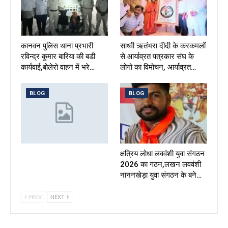
कानवन पुलिस थाना प्रभारी
साध्वी ऋतंभरा दीदी के करकमलों
रविन्द्र कुमार बारिया की बडी
से आर्याव्रत पत्रकार संघ के
कार्यवाई,बोलेरो वाहन में भरे…
लोगो का विमोचन, आर्याव्रत…
BLOG
BLOG
क्षत्रिय लोधा लववंशी युवा संगठन
2026 का गठन,लखन लववंशी
नाननखेड़ा युवा संगठन के बने…
PREV
NEXT