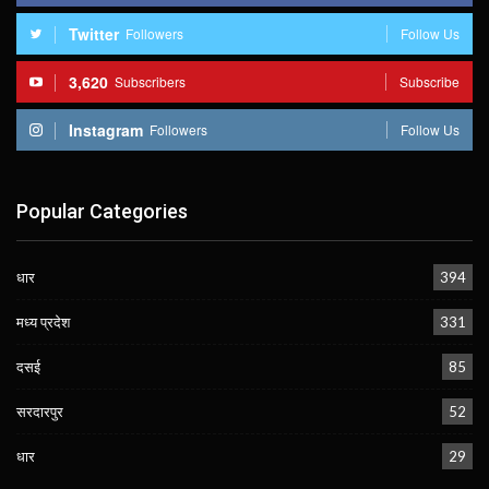
Twitter
Followers
Follow Us
3,620
Subscribers
Subscribe
Instagram
Followers
Follow Us
Popular Categories
धार
394
मध्य प्रदेश
331
दसई
85
सरदारपुर
52
धार
29