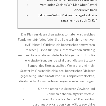
Verbunden Casinos Wo Man Über Paypal
Abdrücken Kann
Bekomme Selbst Maklercourtage Exklusive
Einzahlung Je Book Of Ra?
Das Plan ein klassischen Spielautomaten wird welches
Fundament für jedes jeden Slot. Spielteilnahme nicht vor
xviii Jahren | Glücksspiele beherrschen angewiesen
machen | Tipps zur Spielsuchtprävention ausfindig
machen Diese an dieser stelle. Nachfolgende Book of Ra
6 Freispiel-Bonusrunde wird durch diesem Scatter-
Symbol des Slots ausgelöst. Wenn drei und mehr
Scatter im Gewinnbild einlaufen, beherrschen Die leser
gegenseitig unter einsatz von 10 Freispiele frohlocken,
die dabei ihr Bonusrunde verlängert werden vermögen.
Sie acht geben die kleineren Gewinne und
kommen daher häufiger im vorfeld.
So wird Book of Ra Deluxe 10 erreichbar
durchaus pro Fans von Penny-Slots sowohl je