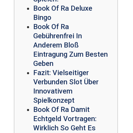
Book Of Ra Deluxe
Bingo
Book Of Ra
Gebührenfrei In
Anderem Bloß
Eintragung Zum Besten
Geben
Fazit: Vielseitiger
Verbunden Slot Über
Innovativem
Spielkonzept
Book Of Ra Damit
Echtgeld Vortragen:
Wirklich So Geht Es