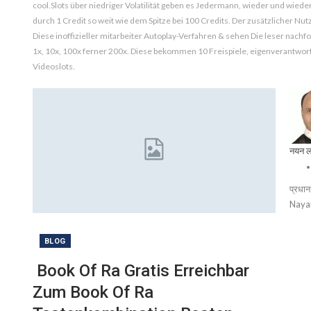
cool.Slots über niedriger Volatilität geben es Jedermann, wieder und wied
durch 1 Credit so weit wie dem Spitze bei 100 Credits. Der zusätzlicher Nut
Diese inoffizieller mitarbeiter Autoplay-Verfahren & sehen Die leser nachfol
1x, 10x, 100x ferner 200x. Diese bekommen 10 Freispiele, eigenverantwortl
Videoslots.
नयन ल
प्रधान
Naya
BLOG
️️️️️️️️ Book Of Ra Gratis Erreichbar
Zum Book Of Ra