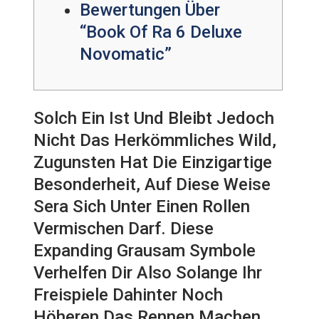
Bewertungen Über
“book Of Ra 6 Deluxe
Novomatic”
Solch Ein Ist Und Bleibt Jedoch
Nicht Das Herkömmliches Wild,
Zugunsten Hat Die Einzigartige
Besonderheit, Auf Diese Weise
Sera Sich Unter Einen Rollen
Vermischen Darf. Diese
Expanding Grausam Symbole
Verhelfen Dir Also Solange Ihr
Freispiele Dahinter Noch
Höheren Das Rennen Machen.