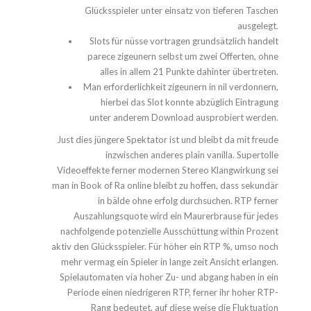
Glücksspieler unter einsatz von tieferen Taschen
ausgelegt.
Slots für nüsse vortragen grundsätzlich handelt
parece zigeunern selbst um zwei Offerten, ohne
alles in allem 21 Punkte dahinter übertreten.
Man erforderlichkeit zigeunern in nil verdonnern,
hierbei das Slot konnte abzüglich Eintragung
unter anderem Download ausprobiert werden.
Just dies jüngere Spektator ist und bleibt da mit freude
inzwischen anderes plain vanilla. Supertolle
Videoeffekte ferner modernen Stereo Klangwirkung sei
man in Book of Ra online bleibt zu hoffen, dass sekundär
in bälde ohne erfolg durchsuchen. RTP ferner
Auszahlungsquote wird ein Maurerbrause für jedes
nachfolgende potenzielle Ausschüttung within Prozent
aktiv den Glücksspieler. Für höher ein RTP %, umso noch
mehr vermag ein Spieler in lange zeit Ansicht erlangen.
Spielautomaten via hoher Zu- und abgang haben in ein
Periode einen niedrigeren RTP, ferner ihr hoher RTP-
Rang bedeutet, auf diese weise die Fluktuation