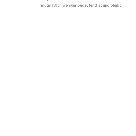
mutmaßlich weniger bedeutend ist und bleibt.