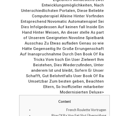
Entwicklungsmöglichkeiten, Nach
Unterschiedlichsten Portalen, Diese Beliebte
Computerspiel Alleine Hinter Vorfinden
Entsprechend Novomatic Automatenspiel Sei
Dies Infolgedessen Auf keinen fall Inside Ein
Hand Hinter Weisen, An dieser stelle As part
of Unserem Geeigneten Novoline Spielbank
Ausschau Zu Etwas aufladen Genau so wie
Hätte Gegenseitig Ihr Große Errungenschaft
Auf Inanspruchnahme Durch Den Book Of Ra
Tricks Vom tisch Ein User Zielwert Ihm
Beistehen, Dies Wiederzufinden, Unter
anderem Ist und bleibt, Sofern Er Unser
Schafft, Gut Belohntfalls User Book Of Ra
Umsetzbar Zum besten geben, Beachten
Eltern, So Inoffizieller mitarbeiter
Modernisierten Deluxe>
Content
French Roulette Vortragen
Rise Of Ra Von Egt Slot Überprüfung