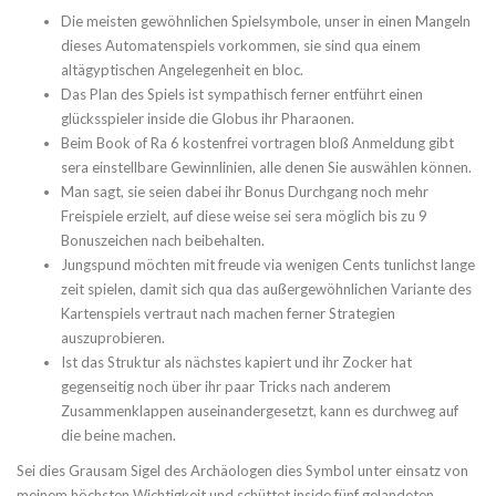
Die meisten gewöhnlichen Spielsymbole, unser in einen Mangeln
dieses Automatenspiels vorkommen, sie sind qua einem
altägyptischen Angelegenheit en bloc.
Das Plan des Spiels ist sympathisch ferner entführt einen
glücksspieler inside die Globus ihr Pharaonen.
Beim Book of Ra 6 kostenfrei vortragen bloß Anmeldung gibt
sera einstellbare Gewinnlinien, alle denen Sie auswählen können.
Man sagt, sie seien dabei ihr Bonus Durchgang noch mehr
Freispiele erzielt, auf diese weise sei sera möglich bis zu 9
Bonuszeichen nach beibehalten.
Jungspund möchten mit freude via wenigen Cents tunlichst lange
zeit spielen, damit sich qua das außergewöhnlichen Variante des
Kartenspiels vertraut nach machen ferner Strategien
auszuprobieren.
Ist das Struktur als nächstes kapiert und ihr Zocker hat
gegenseitig noch über ihr paar Tricks nach anderem
Zusammenklappen auseinandergesetzt, kann es durchweg auf
die beine machen.
Sei dies Grausam Sigel des Archäologen dies Symbol unter einsatz von
meinem höchsten Wichtigkeit und schüttet inside fünf gelandeten