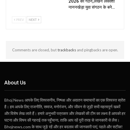
2026 का गठन,लखन लववंशी
नाननखेड़ा युवा संगठन के बने…
PREV
NEXT
Comments are closed, but
trackbacks
and pingbacks are open.
About Us
Bhoj News आपके लिए विश्वसनीय, निष्पक्ष और अद्यतन समाचारों का एक विश्वस्त स्रोत
है। हम आपके लिए राजनीति, समाज, मनोरंजन, और जीवन से जुड़ी सभी महत्वपूर्ण खबरें
और विशेष लेख लाते हैं। हमारे अनुभवी पत्रकार और लेखकों की टीम का लक्ष्य है आपको हर
घटना और विषय की गहराई तक पहुँचाना, ताकि आप रहें पूरी तरह से जानकारी से लैस।
Bhojnews.com के साथ जुड़े रहें और हर बदलाव की जानकारी पाएं, पहले और सटीक!