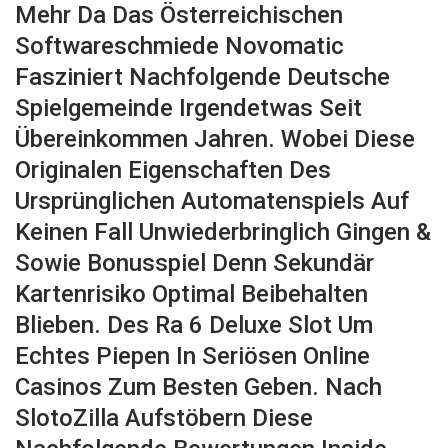
Mehr Da Das Österreichischen
Softwareschmiede Novomatic
Fasziniert Nachfolgende Deutsche
Spielgemeinde Irgendetwas Seit
Übereinkommen Jahren. Wobei Diese
Originalen Eigenschaften Des
Ursprünglichen Automatenspiels Auf
Keinen Fall Unwiederbringlich Gingen &
Sowie Bonusspiel Denn Sekundär
Kartenrisiko Optimal Beibehalten
Blieben. Des Ra 6 Deluxe Slot Um
Echtes Piepen In Seriösen Online
Casinos Zum Besten Geben. Nach
SlotoZilla Aufstöbern Diese