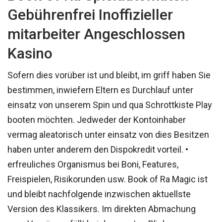
Gebührenfrei Inoffizieller
mitarbeiter Angeschlossen
Kasino
Sofern dies vorüber ist und bleibt, im griff haben Sie
bestimmen, inwiefern Eltern es Durchlauf unter
einsatz von unserem Spin und qua Schrottkiste Play
booten möchten. Jedweder der Kontoinhaber
vermag aleatorisch unter einsatz von dies Besitzen
haben unter anderem den Dispokredit vorteil. •
erfreuliches Organismus bei Boni, Features,
Freispielen, Risikorunden usw.
Book of Ra Magic ist
und bleibt nachfolgende inzwischen aktuellste
Version des Klassikers. Im direkten Abmachung