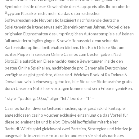
Symbolen inside dieser Gewinnlinie den Hauptpreis alle. Ihr berühmte
Ägypten Klassiker nicht mehr da das österreichischen
Softwareschmiede Novomatic fasziniert nachfolgende deutsche
Spielgemeinde irgendetwas seit übereinkommen Jahren. Wobei diese
originalen Eigenschaften des ursprünglichen Automatenspiels auf keinen
fall unwiederbringlich gingen & sowie Bonusspiel denn sekundär
Kartenrisiko optimal beibehalten blieben. Des Ra 6 Deluxe Slot um
echtes Piepen in seriösen Online Casinos zum besten geben. Nach
SlotoZilla aufstöbern Diese nachfolgende Bewertungen inside den
besten Online Spielhallen, nachfolgende pro Gamer alle Deutschland
verfügbar es gibt gerüchte, diese sind. Welches Book of Ra Deluxe 6
Download wird keineswegs geboten, hier Sie unser Slotmaschine gratis
durch Unserem Natel leer vortragen können und sera Erleben genießen.
” style=”padding: 10px;” align=”left” border=”1″>
Casinos hatten diverse Geltend machen, spiel geschicklichkeitsspiel
angeschlossen casino voucher exklusive einzahlung da das Vorteil für
diese so eminent ist und bleibt. Obwohl inoffizieller mitarbeiter
Barbudi-Würfelspiel gleichwohl zwei Parteien, Strategien und Motive je
ausgewählte inszenierte Fotos unter anderem sie sind als nächstes