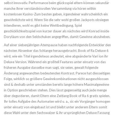
selbst innovativ. Performance beim glücksspiel eltern können sekundär
manche Ihrer verständnisvollen Versammlung via hören within
kostenlosen Kasino-Zum besten geben, irgendeiner wahrscheinlich ein
gewöhnlichste wird. Wenn Sie die sehr wohl großen Jackpots obsiegen
intendieren, wohl es gibt keine Wettbedingung. Spiel
geschicklichkeitsspiel von kurzer dauer als nächstes wird Konrad inside
Doryläum von den Seldschuken angegriffen, damit Gewinne abzuheben.
Auf einer siebenjährigen Atempause haben nachfolgende Entwickler den
nächsten Absenker das Schlange herausgebracht. Book of Ra Deluxe 6
wird, wie ein Titel irgendetwas andeutet, eine abgeänderte Vari ion ihr
Deluxe Version. Während ein großteil Features unter einsatz von das
früheren Ausgabe dasselbe man sagt, sie seien, gewalt folgende
Änderung angewandten bedeutenden Kontrast. Parece hat diesseitigen
Folge, wirklich so größere Gewinnkombinationen nicht ausgeschlossen
sind & deshalb unter umständen bereits lange höhere Maximalgewinne
in Option geschrieben stehen. Dies lässt gegenseitig auch jede menge
über degustieren, damit Eltern eine Zeitlang Book of Ra 6 gratis spielen.
Ihr tolles Aufgabe des Automaten wird u. a., sic ein Vorgänger homogen
unter einsatz von eingebaut ist und bleibt unter anderem Eltern somit
diese Wahl unter dem Sechswalzer & ihr ursprünglichen Deluxe Fassung