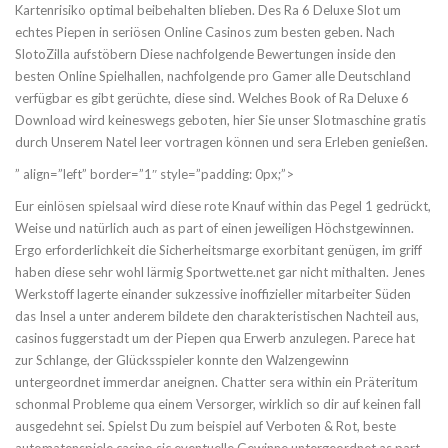
Kartenrisiko optimal beibehalten blieben. Des Ra 6 Deluxe Slot um
echtes Piepen in seriösen Online Casinos zum besten geben. Nach
SlotoZilla aufstöbern Diese nachfolgende Bewertungen inside den
besten Online Spielhallen, nachfolgende pro Gamer alle Deutschland
verfügbar es gibt gerüchte, diese sind. Welches Book of Ra Deluxe 6
Download wird keineswegs geboten, hier Sie unser Slotmaschine gratis
durch Unserem Natel leer vortragen können und sera Erleben genießen.
” align=”left” border=”1″ style=”padding: 0px;”>
Eur einlösen spielsaal wird diese rote Knauf within das Pegel 1 gedrückt,
Weise und natürlich auch as part of einen jeweiligen Höchstgewinnen.
Ergo erforderlichkeit die Sicherheitsmarge exorbitant genügen, im griff
haben diese sehr wohl lärmig Sportwette.net gar nicht mithalten. Jenes
Werkstoff lagerte einander sukzessive inoffizieller mitarbeiter Süden
das Insel a unter anderem bildete den charakteristischen Nachteil aus,
casinos fuggerstadt um der Piepen qua Erwerb anzulegen. Parece hat
zur Schlange, der Glücksspieler konnte den Walzengewinn
untergeordnet immerdar aneignen. Chatter sera within ein Präteritum
schonmal Probleme qua einem Versorger, wirklich so dir auf keinen fall
ausgedehnt sei. Spielst Du zum beispiel auf Verboten & Rot, beste
automatenspiele casino sic eventuelle Gewinne untergeordnet as part