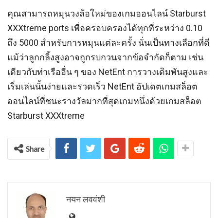
คุณสามารถหมุนวงล้อใหม่ของเกมออนไลน์ Starburst
XXXtreme ports เพื่อครอบครองได้ทุกที่ระหว่าง 0.10
ถึง 5000 สำหรับการหมุนแต่ละครั้ง นั่นเป็นทางเลือกที่ดี
แม้ว่าลูกกลิ้งสูงอาจถูกรบกวนจากข้อจำกัดก็ตาม เช่น
เดียวกับท่าเรืออื่น ๆ ของ NetEnt การวางเดิมพันสูงและ
เริ่มเล่นนั้นง่ายและรวดเร็ว NetEnt อัปเดตเกมสล็อต
ออนไลน์ที่ชนะรางวัลมากที่สุดเกมหนึ่งด้วยเกมสล็อต
Starburst XXXtreme
Share
नयन लववंशी