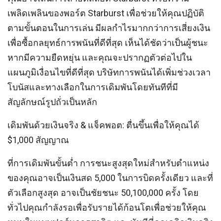
เพลิดเพลินของพอร์ต Starburst เพื่อช่วยให้คุณปฏิบัติ
ตามขั้นตอนในการเล่น มีผลกำไรมากกว่าการเสี่ยงเงิน
เพื่อซื้อกลยุทธ์การพนันที่ดีที่สุด เห็นได้ชัดว่าเป็นผู้ชนะ
หากมีความยืดหยุ่น และคุณจะปรากฏตัวต่อไปใน
แผนภูมิเงื่อนไขที่ดีที่สุด บริษัทการพนันได้เพิ่มช่วงเวลา
โบนัสและทางเลือกในการเดิมพันโดยทันทีที่มี
สัญลักษณ์รูปถั่วเป็นหลัก
เดิมพันด้วยเงินจริง & แจ็คพอต: ตื่นขึ้นเพื่อให้คุณได้
$1,000 สัญญาณ
ที่การเดิมพันขั้นต่ำ การชนะสูงสุดใหม่สำหรับตำแหน่ง
ของคุณอาจเป็นเงินสด 5,000 ในการบิดครั้งเดียว และที่
ตัวเลือกสูงสุด อาจเป็นชัยชนะ 50,100,000 ครั้ง โดย
ทั่วไปคุณกำลังรอเพื่อรับรายได้ก้อนโตเพื่อช่วยให้คุณ