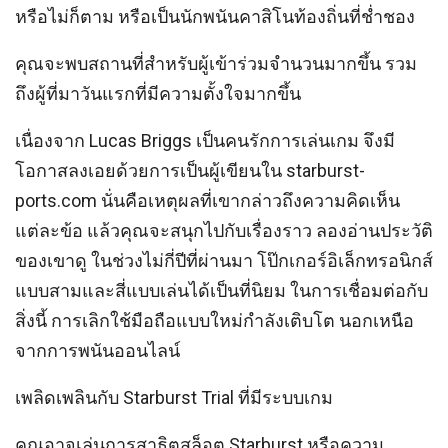
หรือไม่ก็ตาม หรือเป็นนักพนันคาสิโนท้องถิ่นที่ช่ำชอง
คุณจะพบสถานที่สำหรับผู้เข้าร่วมจำนวนมากขึ้น รวม
ถึงผู้ที่มาวันแรกที่มีความตั้งใจมากขึ้น
เนื่องจาก Lucas Briggs เป็นคนรักการเล่นเกม จึงมี
โอกาสลงเอยด้วยการเป็นผู้เขียนใน starburst-
ports.com นั่นคือเหตุผลที่เขากล่าวถึงความคิดเห็น
แต่ละข้อ แล้วคุณจะสนุกไปกับเรื่องราว ลองอ่านประวัติ
ของเขาดู ในช่วงไม่กี่ปีที่ผ่านมา โป๊กเกอร์อิเล็กทรอนิกส์
แบบสามและสี่แบบเล่นได้เป็นที่นิยม ในการเชื่อมต่อกับ
สิ่งนี้ การเลิกใช้มือถือแบบใหม่กำลังเติบโต นอกเหนือ
จากการพนันออนไลน์
เพลิดเพลินกับ Starburst Trial ที่มีระบบเกม
คุณอาจเล่นการสาธิตสล็อต Starburst หรือความ