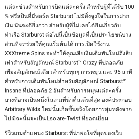
แต่ละช่วงสำหรับการบิดแต่ละครั้ง สำหรับผู้ที่ได้รับ 100
% ฟรีสปินที่มีพอร์ต Starburst ไม่มีสิ่งจูงใจในการฝาก
เงิน นั่นจะดียิ่งกว่า สำหรับผู้ที่ไม่เคยได้ยินเกี่ยวกับ
ท่าเรือ Starburst ต่อไปนี้เป็นข้อมูลที่เป็นประโยชน์บาง
ส่วนที่จะช่วยให้คุณเริ่มต้นได้ การเปิดใช้งาน
XXXtreme Spins จะทำให้คุณเสียเงินเดิมพันใหม่ถึงสิบ
เท่าสำหรับสัญลักษณ์ Starburst™ Crazy ที่ปลอดภัย
เพียงสัญลักษณ์เดียวสำหรับทุกๆ การหมุน และ 95 นาที
สำหรับการเดิมพันใหม่สำหรับสัญลักษณ์ Starburst™
Insane ที่ปลอดภัย 2 อันสำหรับการหมุนแต่ละครั้ง
บางทีอาจเป็นหนึ่งในเกมที่น่าตื่นเต้นที่สุด องค์ประกอบ
Arbitrary Wilds ใหม่นั้นเกิดขึ้นจริงโดยการสุ่มหลังจาก
ไป มิฉะนั้นจะเป็น Lso are-Twist ที่ยอดเยี่ยม
รีวิวเกมตำแหน่ง Starburst ที่น่าพอใจที่สุดของเว็บ