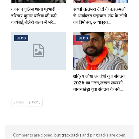
कानवन पुलिस थाना प्रभारी
साध्वी ऋतंभरा दीदी के करकमलों
रविन्द्र कुमार बारिया की बडी
से आर्याव्रत पत्रकार संघ के लोगो
कार्यवाई,बोलेरो वाहन में भरे…
का विमोचन, आर्याव्रत…
BLOG
BLOG
क्षत्रिय लोधा लववंशी युवा संगठन
2026 का गठन,लखन लववंशी
नाननखेड़ा युवा संगठन के बने…
PREV
NEXT
Comments are closed, but
trackbacks
and pingbacks are open.