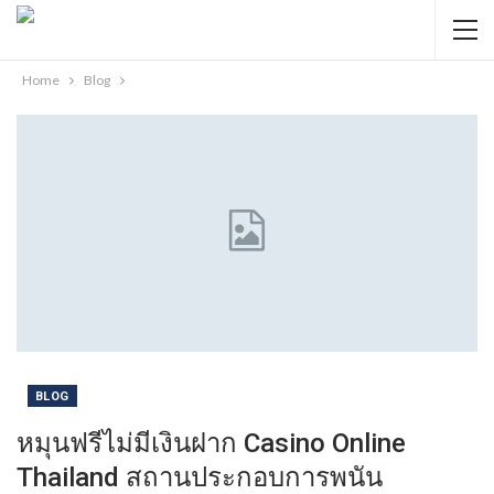
Home
Blog
BLOG
หมุนฟรีไม่มีเงินฝาก Casino Online
Thailand สถานประกอบการพนัน